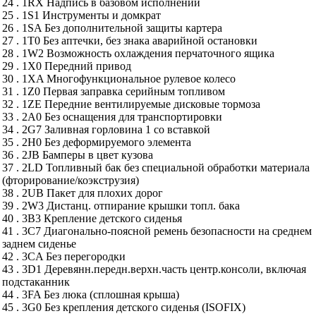
24 . 1RX Надпись в базовом исполнении
25 . 1S1 Инструменты и домкрат
26 . 1SA Без дополнительной защиты картера
27 . 1T0 Без аптечки, без знака аварийной остановки
28 . 1W2 Возможность охлаждения перчаточного ящика
29 . 1X0 Передний привод
30 . 1XA Многофункциональное рулевое колесо
31 . 1Z0 Первая заправка серийным топливом
32 . 1ZE Передние вентилируемые дисковые тормоза
33 . 2A0 Без оснащения для транспортировки
34 . 2G7 Заливная горловина 1 со вставкой
35 . 2H0 Без деформируемого элемента
36 . 2JB Бамперы в цвет кузова
37 . 2LD Топливный бак без специальной обработки материала
(фторирование/коэкструзия)
38 . 2UB Пакет для плохих дорог
39 . 2W3 Дистанц. отпирание крышки топл. бака
40 . 3B3 Крепление детского сиденья
41 . 3C7 Диагонально-поясной ремень безопасности на среднем
заднем сиденье
42 . 3CA Без перегородки
43 . 3D1 Деревянн.передн.верхн.часть центр.консоли, включая
подстаканник
44 . 3FA Без люка (сплошная крыша)
45 . 3G0 Без крепления детского сиденья (ISOFIX)