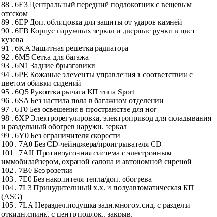
88 . 6E3 Центральный передний подлокотник с вещевым
отсеком
89 . 6EP Доп. облицовка для защиты от ударов камней
90 . 6FB Корпус наружных зеркал и дверные ручки в цвет
кузова
91 . 6KA Защитная решетка радиатора
92 . 6M5 Сетка для багажа
93 . 6N1 Задние брызговики
94 . 6PE Кожаные элементы управления в соответствии с
цветом обивки сидений
95 . 6Q5 Рукоятка рычага КП типа Sport
96 . 6SA Без настила пола в багажном отделении
97 . 6T0 Без освещения в пространстве для ног
98 . 6XP Электрорегулировка, электропривод для складывания
и раздельный обогрев наружн. зеркал
99 . 6Y0 Без ограничителя скорости
100 . 7A0 Без CD-чейнджера/проигрывателя CD
101 . 7AH Противоугонная система с электронным
иммобилайзером, охраной салона и автономной сиреной
102 . 7B0 Без розетки
103 . 7E0 Без накопителя тепла/доп. обогрева
104 . 7L3 Принудительный х.х. и полуавтоматическая КП
(ASG)
105 . 7LA Нераздел.подушка задн.многом.сид. с раздел.и
откидн.спинк. с центр.подлок., закрыв.