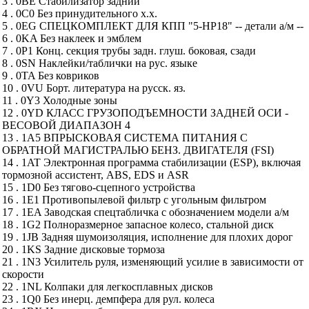
3 . 0BE Стабилизатор задний
4 . 0C0 Без принудительного х.х.
5 . 0EG СПЕЦКОМПЛЕКТ ДЛЯ КПП "5-HP18" -- детали а/м --
6 . 0KA Без наклеек и эмблем
7 . 0P1 Конц. секция трубы задн. глуш. боковая, сзади
8 . 0SN Наклейки/таблички на рус. языке
9 . 0TA Без ковриков
10 . 0VU Борт. литература на русск. яз.
11 . 0Y3 Холодные зоны
12 . 0YD КЛАСС ГРУЗОПОДЪЕМНОСТИ ЗАДНЕЙ ОСИ -
ВЕСОВОЙ ДИАПАЗОН 4
13 . 1A5 ВПРЫСКОВАЯ СИСТЕМА ПИТАНИЯ С
ОБРАТНОЙ МАГИСТРАЛЬЮ БЕНЗ. ДВИГАТЕЛЯ (FSI)
14 . 1AT Электронная программа стабилизации (ESP), включая
тормозной ассистент, ABS, EDS и ASR
15 . 1D0 Без тягово-сцепного устройства
16 . 1E1 Противопылевой фильтр с угольным фильтром
17 . 1EA Заводская спецтабличка с обозначением модели а/м
18 . 1G2 Полноразмерное запасное колесо, стальной диск
19 . 1JB Задняя шумоизоляция, исполнение для плохих дорог
20 . 1KS Задние дисковые тормоза
21 . 1N3 Усилитель руля, изменяющий усилие в зависимости от
скорости
22 . 1NL Колпаки для легкосплавных дисков
23 . 1Q0 Без инерц. демпфера для рул. колеса