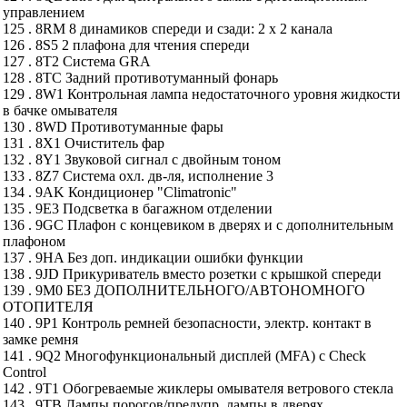
управлением
125 . 8RM 8 динамиков спереди и сзади: 2 х 2 канала
126 . 8S5 2 плафона для чтения спереди
127 . 8T2 Система GRA
128 . 8TC Задний противотуманный фонарь
129 . 8W1 Контрольная лампа недостаточного уровня жидкости
в бачке омывателя
130 . 8WD Противотуманные фары
131 . 8X1 Очиститель фар
132 . 8Y1 Звуковой сигнал с двойным тоном
133 . 8Z7 Система охл. дв-ля, исполнение 3
134 . 9AK Кондиционер "Climatronic"
135 . 9E3 Подсветка в багажном отделении
136 . 9GC Плафон с концевиком в дверях и с дополнительным
плафоном
137 . 9HA Без доп. индикации ошибки функции
138 . 9JD Прикуриватель вместо розетки с крышкой спереди
139 . 9M0 БЕЗ ДОПОЛНИТЕЛЬНОГО/АВТОНОМНОГО
ОТОПИТЕЛЯ
140 . 9P1 Контроль ремней безопасности, электр. контакт в
замке ремня
141 . 9Q2 Многофункциональный дисплей (MFA) с Check
Control
142 . 9T1 Обогреваемые жиклеры омывателя ветрового стекла
143 . 9TB Лампы порогов/предупр. лампы в дверях