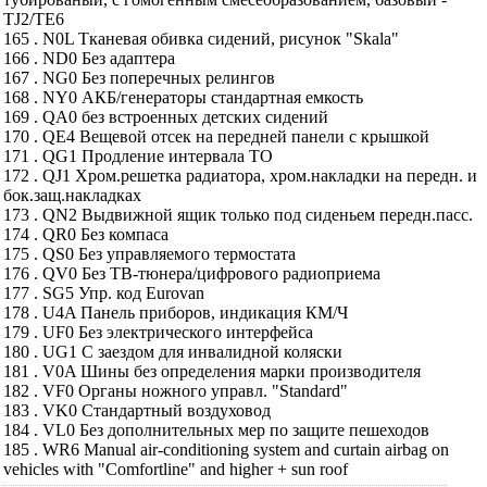
TJ2/TE6
165 . N0L Тканевая обивка сидений, рисунок "Skala"
166 . ND0 Без адаптера
167 . NG0 Без поперечных релингов
168 . NY0 АКБ/генераторы стандартная емкость
169 . QA0 без встроенных детских сидений
170 . QE4 Вещевой отсек на передней панели с крышкой
171 . QG1 Продление интервала ТО
172 . QJ1 Хром.решетка радиатора, хром.накладки на передн. и
бок.защ.накладках
173 . QN2 Выдвижной ящик только под сиденьем передн.пасс.
174 . QR0 Без компаса
175 . QS0 Без управляемого термостата
176 . QV0 Без ТВ-тюнера/цифрового радиоприема
177 . SG5 Упр. код Eurovan
178 . U4A Панель приборов, индикация КМ/Ч
179 . UF0 Без электрического интерфейса
180 . UG1 С заездом для инвалидной коляски
181 . V0A Шины без определения марки производителя
182 . VF0 Органы ножного управл. "Standard"
183 . VK0 Стандартный воздуховод
184 . VL0 Без дополнительных мер по защите пешеходов
185 . WR6 Manual air-conditioning system and curtain airbag on
vehicles with "Comfortline" and higher + sun roof