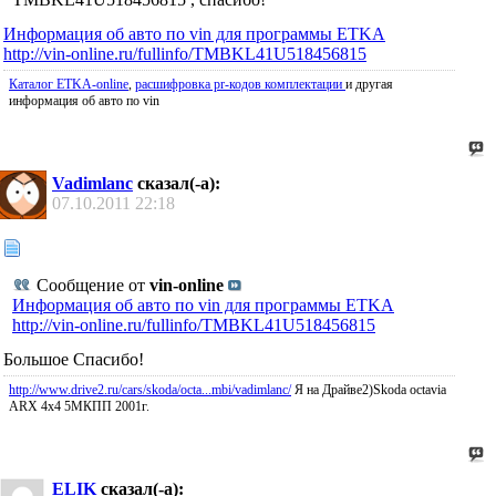
Информация об авто по vin для программы ETKA
http://vin-online.ru/fullinfo/TMBKL41U518456815
Каталог ETKA-online
,
расшифровка pr-кодов комплектации
и другая
информация об авто по vin
Vadimlanc
сказал(-а):
07.10.2011
22:18
Сообщение от
vin-online
Информация об авто по vin для программы ETKA
http://vin-online.ru/fullinfo/TMBKL41U518456815
Большое Спасибо!
http://www.drive2.ru/cars/skoda/octa...mbi/vadimlanc/
Я на Драйве2)Skoda octavia
ARX 4x4 5МКПП 2001г.
ELIK
сказал(-а):