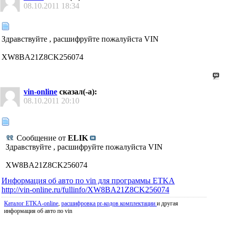
08.10.2011
18:34
Здравствуйте , расшифруйте пожалуйста VIN
XW8BA21Z8CK256074
vin-online
сказал(-а):
08.10.2011
20:10
Сообщение от
ELIK
Здравствуйте , расшифруйте пожалуйста VIN
XW8BA21Z8CK256074
Информация об авто по vin для программы ETKA
http://vin-online.ru/fullinfo/XW8BA21Z8CK256074
Каталог ETKA-online
,
расшифровка pr-кодов комплектации
и другая
информация об авто по vin