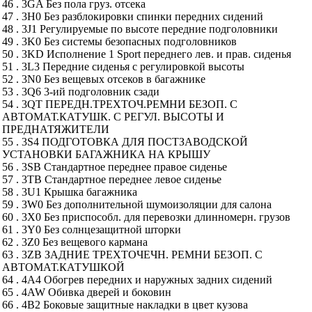
46 . 3GA Без пола груз. отсека
47 . 3H0 Без разблокировки спинки передних сидений
48 . 3J1 Регулируемые по высоте передние подголовники
49 . 3K0 Без системы безопасных подголовников
50 . 3KD Исполнение 1 Sport переднего лев. и прав. сиденья
51 . 3L3 Передние сиденья с регулировкой высоты
52 . 3N0 Без вещевых отсеков в багажнике
53 . 3Q6 3-ий подголовник сзади
54 . 3QT ПЕРЕДН.ТРЕХТОЧ.РЕМНИ БЕЗОП. С
АВТОМАТ.КАТУШК. С РЕГУЛ. ВЫСОТЫ И
ПРЕДНАТЯЖИТЕЛИ
55 . 3S4 ПОДГОТОВКА ДЛЯ ПОСТЗАВОДСКОЙ
УСТАНОВКИ БАГАЖНИКА НА КРЫШУ
56 . 3SB Стандартное переднее правое сиденье
57 . 3TB Стандартное переднее левое сиденье
58 . 3U1 Крышка багажника
59 . 3W0 Без дополнительной шумоизоляции для салона
60 . 3X0 Без приспособл. для перевозки длинномерн. грузов
61 . 3Y0 Без солнцезащитной шторки
62 . 3Z0 Без вещевого кармана
63 . 3ZB ЗАДНИЕ ТРЕХТОЧЕЧН. РЕМНИ БЕЗОП. С
АВТОМАТ.КАТУШКОЙ
64 . 4A4 Обогрев передних и наружных задних сидений
65 . 4AW Обивка дверей и боковин
66 . 4B2 Боковые защитные накладки в цвет кузова