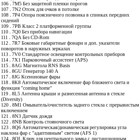
106 . 7M5 Без защитной пленки порогов
107 . 7N2 Отсек для очков в потолке
108 . 7P4 Опора поясничного позвонка в спинках передних
сидений
109 . 7PB Класс 2 платформенной группы
110 . 7Q0 Без прибора навигации
111 . 7QA Без CD-Rom
112 . 7R7 Боковые габаритные фонари и доп. указатели
поворотов в наружных зеркалах
113 . 7V0 Стандартное освещение контрольных приборов
114 . 7X1 Парковочный ассистент (APS)
115 . 8AG Магнитола RNS Basis
116 . 8GU Генератор 140 А
117 . 8JG Ксеноновые фары
118 . 8K8 Автоматическое включение фар ближнего света и
функция "coming home"
119 . 8L5 Антенна крыши и разнесенная антенна в стекле
(Diversity)
120 . 8M1 Омыватель/очиститель заднего стекла с прерывистым
включением
121 . 8N3 Датчик дождя
122 . 8NB Контроль стояночного света
123 . 8Q6 Автоматическая/динамическая регулировка угла
наклона фар с "адаптивным" светом (AFS 1)
124 . 8QL Ключ для центрального замка с дистанционным