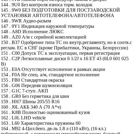
144 . 9U0 Без контроля износа торм. колодок
145 . 9W0 БЕЗ ПОДГОТОВКИ ДЛЯ ПОСТЗАВОДСКОЙ
УСТАНОВКИ АВТОТЕЛЕФОНА/АВТОТЕЛЕФОНА
146 . 9WR Аудио-разъем
147 . 9Y1 Индикация наружной температуры
148 . A8D Исполнение ЛЮКС
149 . AZ0 А/м с серийной комплектацией
150 . B37 Одобрение типа ТС по внутр.регламенту, но в соотв.с
реглам. ЕС в СНГ (кроме Прибалтики, Украины, Белоруссии)
151 . C00 Допуск ТС к эксплуатации, первая регистрация
152 . C2P Легкосплавные диски 6 1/2J x 16 ET 43 (6L0 601 025
B)
153 . E0A Отсутствует исполнение в рамках акции
154 . F0A Не спец. а/м, стандартное исполнение
155 . FB0 Стандартная окраска
156 . G06 Передняя шумоизоляция
157 . G1C 7-ступ. АКП
158 . GR0 Без герметика для шин
159 . HH7 Шины 205/55 R16
160 . J0L АКБ 340 А (70 А*ч)
161 . K8B Полностью оцинкованный кузов
162 . L0L LHD vehicle
163 . L60 Характеристика пружины 60
164 . M92 4-Цил.бенз. дв-ль 1.8 л (110 кВт), (16 кл.)
тубированый, с гомогенным смесеобразованием, базовый -