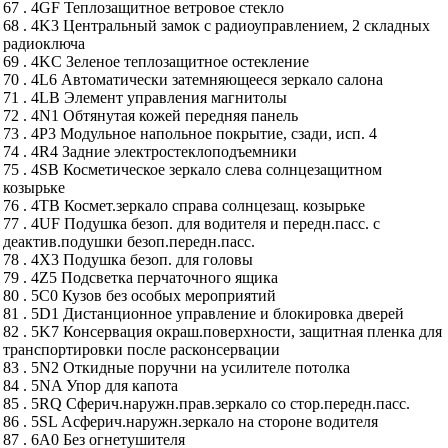
67 . 4GF Теплозащитное ветровое стекло
68 . 4K3 Центральный замок с радиоуправлением, 2 складных
радиоключа
69 . 4KC Зеленое теплозащитное остекление
70 . 4L6 Автоматически затемняющееся зеркало салона
71 . 4LB Элемент управления магнитолы
72 . 4N1 Обтянутая кожей передняя панель
73 . 4P3 Модульное напольное покрытие, сзади, исп. 4
74 . 4R4 Задние электростеклоподъемники
75 . 4SB Косметическое зеркало слева солнцезащитном
козырьке
76 . 4TB Космет.зеркало справа солнцезащ. козырьке
77 . 4UF Подушка безоп. для водителя и передн.пасс. с
деактив.подушки безоп.передн.пасс.
78 . 4X3 Подушка безоп. для головы
79 . 4Z5 Подсветка перчаточного ящика
80 . 5C0 Кузов без особых мероприятий
81 . 5D1 Дистанционное управление и блокировка дверей
82 . 5K7 Консервация окраш.поверхности, защитная пленка для
транспортировки после расконсервации
83 . 5N2 Откидные поручни на усилителе потолка
84 . 5NA Упор для капота
85 . 5RQ Сферич.наружн.прав.зеркало со стор.передн.пасс.
86 . 5SL Асферич.наружн.зеркало на стороне водителя
87 . 6A0 Без огнетушителя