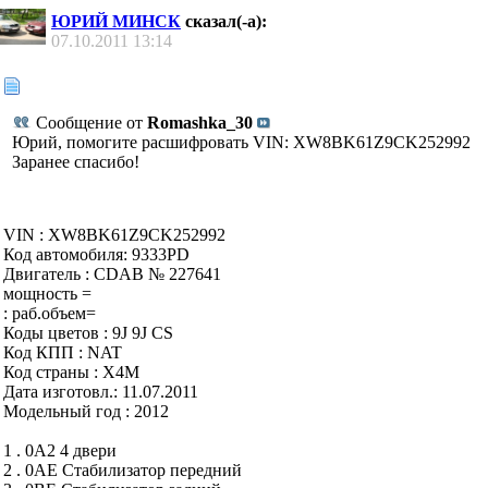
ЮРИЙ МИНСК
сказал(-а):
07.10.2011
13:14
Сообщение от
Romashka_30
Юрий, помогите расшифровать VIN: XW8BK61Z9CK252992
Заранее спасибо!
VIN : XW8BK61Z9CK252992
Код автомобиля: 9333PD
Двигатель : CDAB № 227641
мощность =
: раб.объем=
Коды цветов : 9J 9J CS
Код КПП : NAT
Код страны : X4M
Дата изготовл.: 11.07.2011
Модельный год : 2012
1 . 0A2 4 двери
2 . 0AE Стабилизатор передний