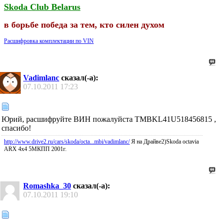
Skoda Club Belarus
в борьбе победа за тем, кто силен духом
Расшифровка комплектации по VIN
Vadimlanc
сказал(-а):
07.10.2011
17:23
Юрий, расшифруйте ВИН пожалуйста TMBKL41U518456815 ,
спасибо!
http://www.drive2.ru/cars/skoda/octa...mbi/vadimlanc/
Я на Драйве2)Skoda octavia
ARX 4x4 5МКПП 2001г.
Romashka_30
сказал(-а):
07.10.2011
19:10