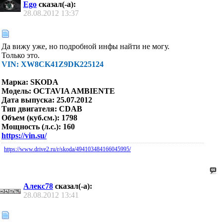
Ego
сказал(-а):
28.08.2012
13:37
Да вижу уже, но подробной инфы найти не могу.
Только это.
VIN: XW8CK41Z9DK225124
Марка: SKODA
Модель: OCTAVIA AMBIENTE
Дата выпуска: 25.07.2012
Тип двигателя: CDAB
Объем (куб.см.): 1798
Мощность (л.с.): 160
https://vin.su/
https://www.drive2.ru/r/skoda/494103484166045995/
Алекс78
сказал(-а):
28.08.2012
13:41