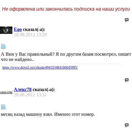
Не оформлена или закончилась подписка на наши услуги
Ego
сказал(-а):
28.08.2012
13:29
А Вин у Вас правильный? Я по другим базам посмотрел, пишет
что не найдено..
https://www.drive2.ru/r/skoda/494103484166045995/
Алекс78
сказал(-а):
28.08.2012
13:31
месяц назад машину взял. Именно этот номер.