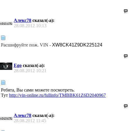
Алекс78
сказал(-а):
28.08.2012
10:13
Расшифруйте пож. VIN -
XW8CK41Z9DK225124
Ego
сказал(-а):
28.08.2012
10:21
Ребята, Вы сами можете посмотреть.
Тут
http://vin-online.ru/fullinfo/TMBBK61Z6D2040967
Алекс78
сказал(-а):
28.08.2012
11:45