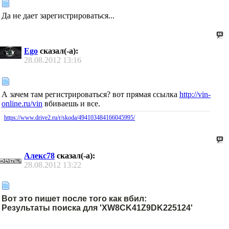
Да не дает зарегистрироваться...
Ego
сказал(-а):
28.08.2012
13:16
А зачем там регистрироваться? вот прямая ссылка
http://vin-
online.ru/vin
вбиваешь и все.
https://www.drive2.ru/r/skoda/494103484166045995/
Алекс78
сказал(-а):
28.08.2012
13:22
Вот это пишет после того как вбил:
Результаты поиска для 'XW8CK41Z9DK225124'