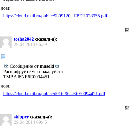
лови
https://cloud.mail.ru/public/9b09120...E8EH028955.pdf
tosha2042
сказал(-а):
29.04.2014
06:39
Сообщение от
mnsold
Расшифруйте vin пожалуйста
TMBAJ6NE6E0094451
лови
https://cloud.mail.ru/public/d016f96...E6E0094451.pdf
skipper
сказал(-а):
29.04.2014
09:45