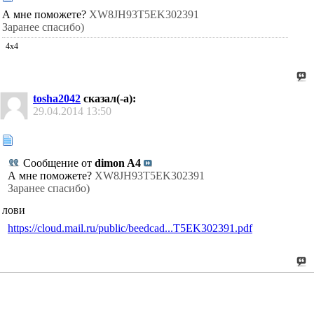
А мне поможете?
XW8JH93T5EK302391
Заранее спасибо)
4х4
tosha2042
сказал(-а):
29.04.2014
13:50
Сообщение от
dimon A4
А мне поможете?
XW8JH93T5EK302391
Заранее спасибо)
лови
https://cloud.mail.ru/public/beedcad...T5EK302391.pdf