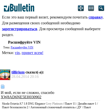
Если это ваш первый визит, рекомендуем почитать
справку
.
Для размещения своих сообщений необходимо
зарегистрироваться
. Для просмотра сообщений выберите
раздел.
Расшифруйте VIN
Тема:
Расшифруйте VIN
Метки:
vin
,
привет всем!
tillirium
сказал(-а):
28.04.2014
20:16
И мой, если не сложно, спасибо
XW8AD6NE5EH030902
Skoda Octavia A7 1.8 DSG Elegance
Grey Platinum
/ Пакет 11 / Дизайн-пакет 1 /
Пакет безопасности 2 / Автономный стояночный отопитель с ДУ / Пакет