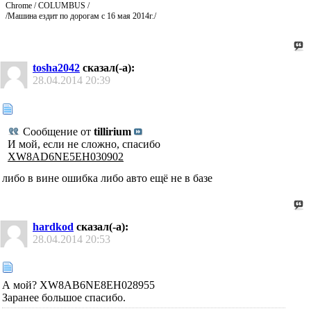
Chrome / COLUMBUS /
/Машина ездит по дорогам с 16 мая 2014г./
tosha2042
сказал(-а):
28.04.2014
20:39
Сообщение от
tillirium
И мой, если не сложно, спасибо
XW8AD6NE5EH030902
либо в вине ошибка либо авто ещё не в базе
hardkod
сказал(-а):
28.04.2014
20:53
А мой? XW8AB6NE8EH028955
Заранее большое спасибо.