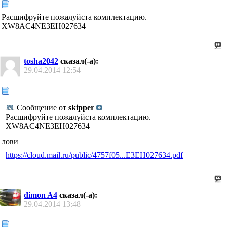
Расшифруйте пожалуйста комплектацию.
XW8AC4NE3EH027634
tosha2042
сказал(-а):
29.04.2014
12:54
Сообщение от
skipper
Расшифруйте пожалуйста комплектацию.
XW8AC4NE3EH027634
лови
https://cloud.mail.ru/public/4757f05...E3EH027634.pdf
dimon A4
сказал(-а):
29.04.2014
13:48