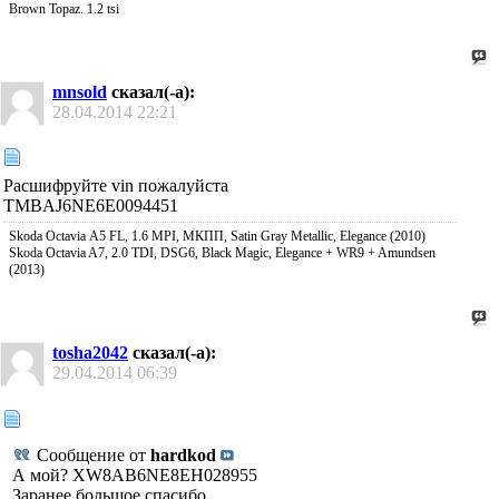
Brown Topaz. 1.2 tsi
mnsold
сказал(-а):
28.04.2014
22:21
Расшифруйте vin пожалуйста
TMBAJ6NE6E0094451
Skoda Octavia А5 FL, 1.6 MPI, МКПП, Satin Gray Metallic, Elegance (2010)
Skoda Octavia A7, 2.0 TDI, DSG6, Black Magic, Elegance + WR9 + Amundsen
(2013)
tosha2042
сказал(-а):
29.04.2014
06:39
Сообщение от
hardkod
А мой? XW8AB6NE8EH028955
Заранее большое спасибо.