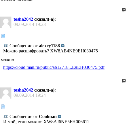
tosha2042
сказал(-а):
09.09.2014
19:23
Сообщение от
alexey1188
Можно расшифровать? XW8AB4NE9EH030475
можно
https://cloud.mail.ru/public/ab12718...E9EH030475.pdf
tosha2042
сказал(-а):
09.09.2014
19:24
Сообщение от
Coolman
И мой, если можно: XW8AJ6NE5FH006612