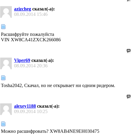
azizcheg
сказал(-а):
08.09.2014
15:46
Расшифруйте пожалуйста
VIN XW8CA41ZXCK266086
Viper69
сказал(-а):
08.09.2014
20:36
Tosha2042, Скачал, но не открывает ни одним ридером.
alexey1188
сказал(-а):
09.09.2014
10:25
Можно расшифровать? XW8AB4NE9EH030475