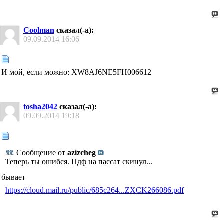
Coolman
сказал(-а):
09.09.2014
16:06
И мой, если можно: XW8AJ6NE5FH006612
tosha2042
сказал(-а):
09.09.2014
19:18
Сообщение от
azizcheg
Теперь ты ошибся. Пдф на пассат скинул...
бывает
https://cloud.mail.ru/public/685c264...ZXCK266086.pdf