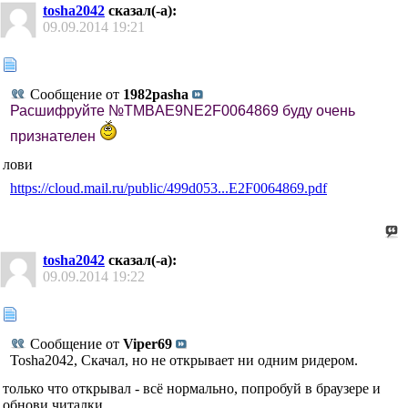
tosha2042
сказал(-а):
09.09.2014
19:21
Сообщение от
1982pasha
Расшифруйте №TMBAE9NE2F0064869 буду очень
признателен
лови
https://cloud.mail.ru/public/499d053...E2F0064869.pdf
tosha2042
сказал(-а):
09.09.2014
19:22
Сообщение от
Viper69
Tosha2042, Скачал, но не открывает ни одним ридером.
только что открывал - всё нормально, попробуй в браузере и
обнови читалки