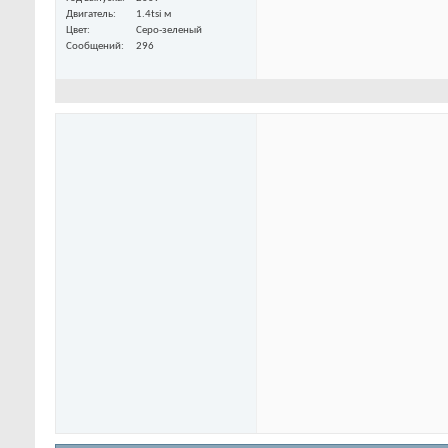
Двигатель
1.4tsi м
Цвет
Серо-зеленый
Сообщений
296