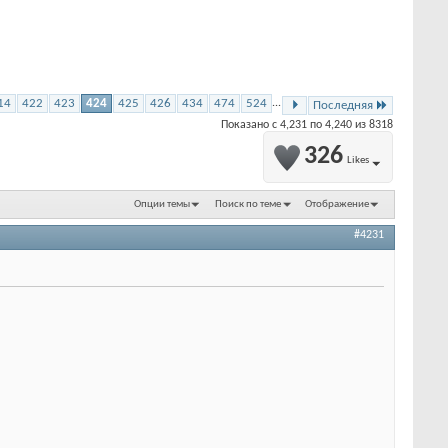
14
422
423
424
425
426
434
474
524
...
Последняя
Показано с 4,231 по 4,240 из 8318
326
Likes
Опции темы
Поиск по теме
Отображение
#4231