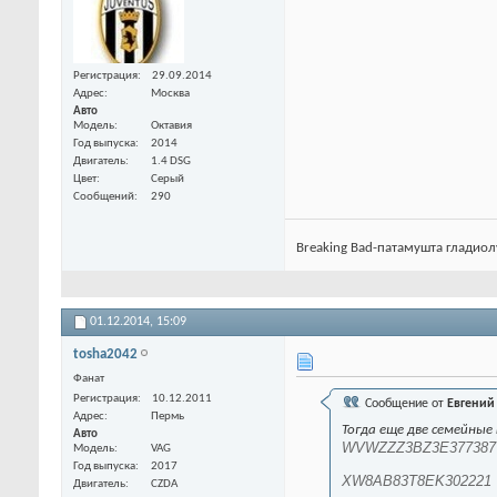
Регистрация
29.09.2014
Адрес
Москва
Авто
Модель
Октавия
Год выпуска
2014
Двигатель
1.4 DSG
Цвет
Серый
Сообщений
290
Breaking Bad-патамушта гладиол
01.12.2014,
15:09
tosha2042
Фанат
Регистрация
10.12.2011
Сообщение от
Евгений
Адрес
Пермь
Тогда еще две семейны
Авто
WVWZZZ3BZ3E377387
Модель
VAG
Год выпуска
2017
XW8AB83T8EK302221
Двигатель
CZDA