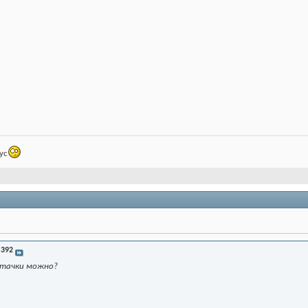
ус
 392
е тачки можно?