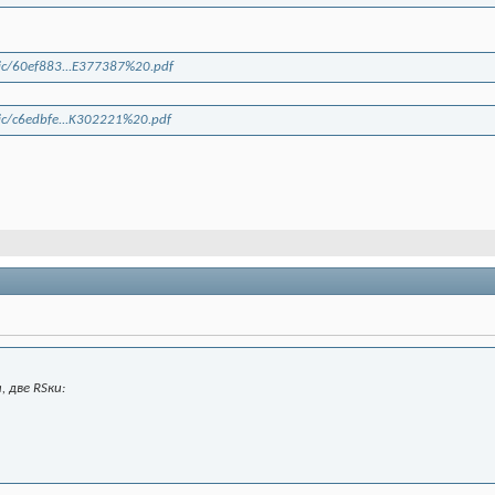
blic/60ef883...E377387%20.pdf
lic/c6edbfe...K302221%20.pdf
 две RSки: