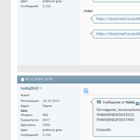
Цвет
platinum grey
Сообщений
2,156
лови
https://cloud.mail.ru/pu
https://cloud.mail.ru/pub
01.12.2014,
15:10
tosha2042
Фанат
Регистрация
10.12.2011
Сообщение от
Heinz
Адрес
Пермь
Поглядите, пожалуйста,
Авто
TMBAE6NE0F0033232
Модель
VAG
TMBAE6NE2F0015900
Год выпуска
2017
Двигатель
CZDA
Спасибо.
Цвет
platinum grey
Сообщений
2,156