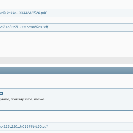
lic/fa9c44e...0033232%20.pdf
blic/61b8368...0015900%20.pdf
уйте, пожалуйста, тоже:
blic/325c210...H016996%20.pdf