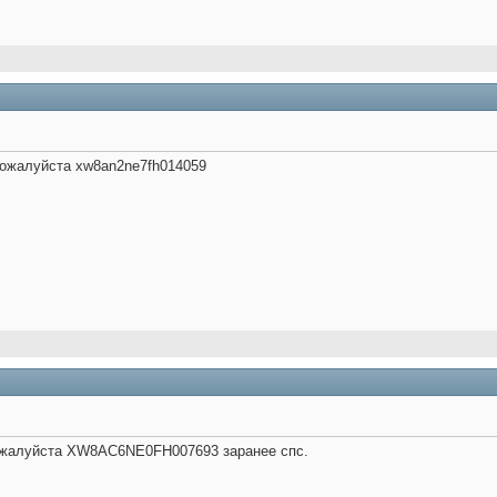
ожалуйста xw8an2ne7fh014059
ожалуйста XW8AC6NE0FH007693 заранее спс.