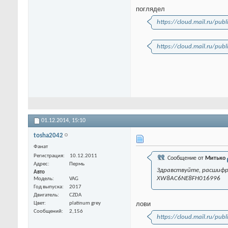
поглядел
https://cloud.mail.ru/pub
https://cloud.mail.ru/pu
01.12.2014,
15:10
tosha2042
Фанат
Регистрация
10.12.2011
Сообщение от
Митько
Адрес
Пермь
Здравствуйте, расшифр
Авто
XW8AC6NE8FH016996
Модель
VAG
Год выпуска
2017
Двигатель
CZDA
лови
Цвет
platinum grey
Сообщений
2,156
https://cloud.mail.ru/pu