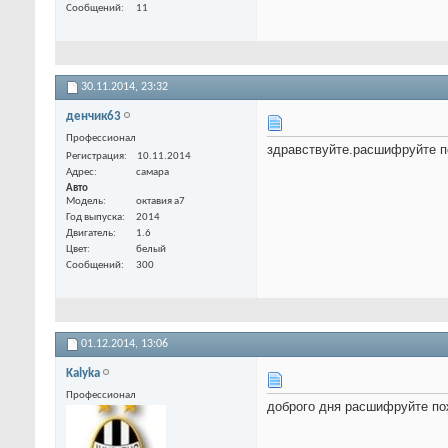
Сообщений
11
30.11.2014,
23:32
денчик63
Профессионал
здравствуйте.расшифруйте п
Регистрация
10.11.2014
Адрес
самара
Авто
Модель
октавия а7
Год выпуска
2014
Двигатель
1.6
Цвет
белый
Сообщений
300
01.12.2014,
13:06
Kalyka
Профессионал
доброго дня расшифруйте п