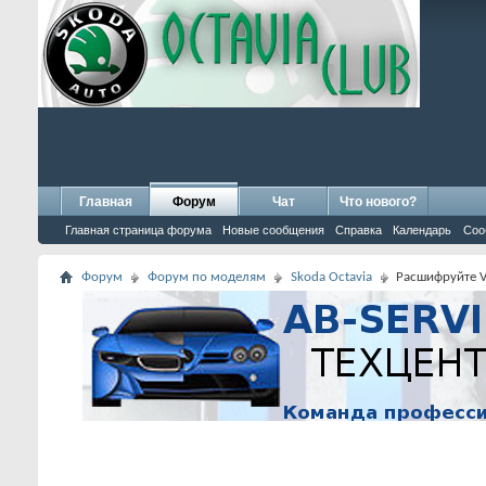
Главная
Форум
Чат
Что нового?
Главная страница форума
Новые сообщения
Справка
Календарь
Соо
Форум
Форум по моделям
Skoda Octavia
Расшифруйте V