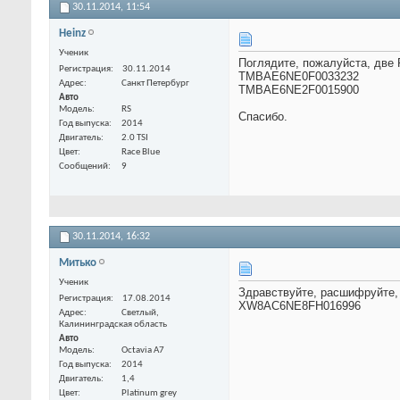
30.11.2014,
11:54
Heinz
Ученик
Поглядите, пожалуйста, две 
Регистрация
30.11.2014
TMBAE6NE0F0033232
Адрес
Санкт Петербург
TMBAE6NE2F0015900
Авто
Модель
RS
Спасибо.
Год выпуска
2014
Двигатель
2.0 TSI
Цвет
Race Blue
Сообщений
9
30.11.2014,
16:32
Митько
Ученик
Здравствуйте, расшифруйте,
Регистрация
17.08.2014
XW8AC6NE8FH016996
Адрес
Светлый,
Калининградская область
Авто
Модель
Octavia A7
Год выпуска
2014
Двигатель
1,4
Цвет
Platinum grey