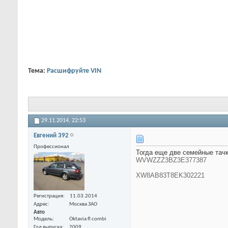
Тема:
Расшифруйте VIN
29.11.2014,
22:53
Евгений 392
Профессионал
Тогда еще две семейные тач
WVWZZZ3BZ3E377387
XW8AB83T8EK302221
Регистрация
11.03.2014
Адрес
Москва ЗАО
Авто
Модель
Oktavia fl combi
Год выпуска
2009