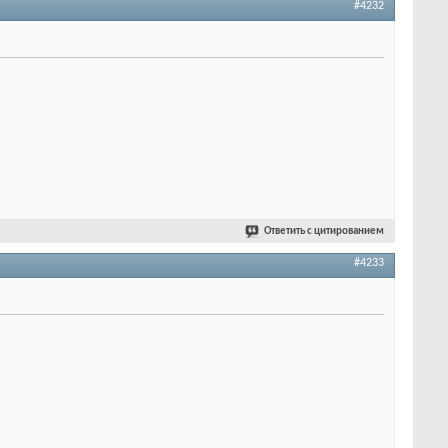
#4232
Ответить с цитированием
#4233