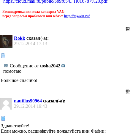
https://cloud.mail.ru/public/5b9f654...H016787%20.pdf
Расшифровка вин кода концерна VAG
перед запросом пробиваем вин в базе:
http://my-vin.ru/
Rokk
сказал(-а):
29.12.2014
17:13
Сообщение от
tosha2042
помогаю
Большое спасибо!
nautilus90964
сказал(-а):
29.12.2014
19:43
Здравствуйте!
Если можно, расшифруйте пожалуйста вин Фабии: