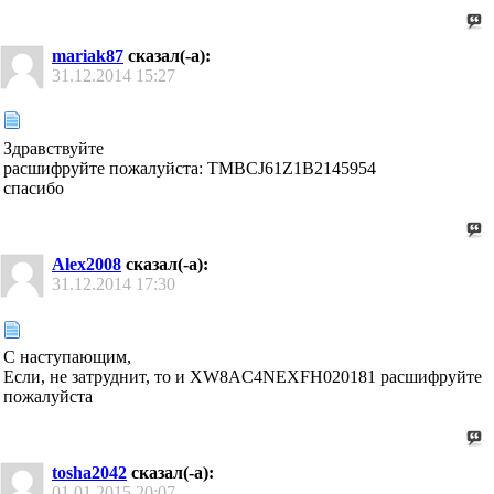
mariak87
сказал(-а):
31.12.2014
15:27
Здравствуйте
расшифруйте пожалуйста: TMBCJ61Z1B2145954
спасибо
Alex2008
сказал(-а):
31.12.2014
17:30
С наступающим,
Если, не затруднит, то и XW8AC4NEXFH020181 расшифруйте
пожалуйста
tosha2042
сказал(-а):
01.01.2015
20:07