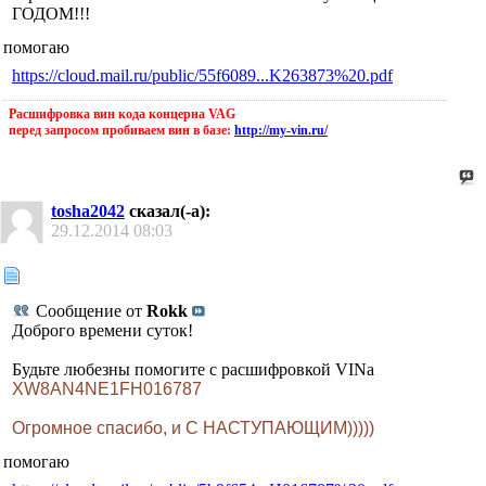
ГОДОМ!!!
помогаю
https://cloud.mail.ru/public/55f6089...K263873%20.pdf
Расшифровка вин кода концерна VAG
перед запросом пробиваем вин в базе:
http://my-vin.ru/
tosha2042
сказал(-а):
29.12.2014
08:03
Сообщение от
Rokk
Доброго времени суток!
Будьте любезны помогите с расшифровкой VINа
XW8AN4NE1FH016787
Огромное спасибо, и С НАСТУПАЮЩИМ)))))
помогаю