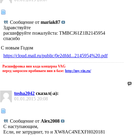
Сообщение от
mariak87
Здравствуйте
расшифруйте пожалуйста: TMBCJ61Z1B2145954
спасибо
С новым Годом
https://cloud.mail.ru/public/0e2dfdd...2145954%20.pdf
Расшифровка вин кода концерна VAG
перед запросом пробиваем вин в базе:
http://my-vin.ru/
tosha2042
сказал(-а):
01.01.2015
20:08
Сообщение от
Alex2008
С наступающим,
Если, не затруднит, то и XW8AC4NEXFH020181