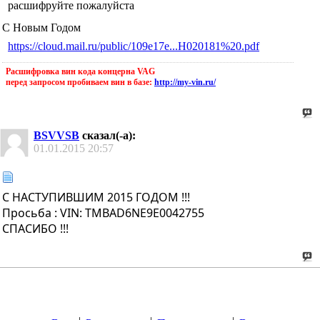
расшифруйте пожалуйста
С Новым Годом
https://cloud.mail.ru/public/109e17e...H020181%20.pdf
Расшифровка вин кода концерна VAG
перед запросом пробиваем вин в базе:
http://my-vin.ru/
BSVVSB
сказал(-а):
01.01.2015
20:57
С НАСТУПИВШИМ 2015 ГОДОМ !!!
Просьба : VIN: TMBAD6NE9E0042755
СПАСИБО !!!