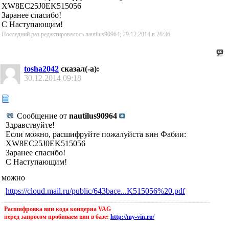
XW8EC25J0EK515056
Заранее спасибо!
С Наступающим!
Последний раз редактировалось nautilus90964; 29.12.2014 в
20:36
.
tosha2042
сказал(-а):
30.12.2014
09:18
Сообщение от
nautilus90964
Здравствуйте!
Если можно, расшифруйте пожалуйста вин Фабии:
XW8EC25J0EK515056
Заранее спасибо!
С Наступающим!
можно
https://cloud.mail.ru/public/643bace...K515056%20.pdf
Расшифровка вин кода концерна VAG
перед запросом пробиваем вин в базе:
http://my-vin.ru/