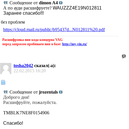
Сообщение от
dimon A4
А по ауди расшифруете?
WAUZZZ4E19N012811
Заранее спасибо!!!
без проблем
https://cloud.mail.ru/public/b95437d...N012811%20.pdf
Расшифровка вин кода концерна VAG
перед запросом пробиваем вин в базе:
http://my-vin.ru/
tosha2042
сказал(-а):
22.02.2015
16:20
Сообщение от
jrozentals
Доброго дня!
Pасшифруйте, пожалуйста.
TMBLK7NE8F0154906
Cпасибо!