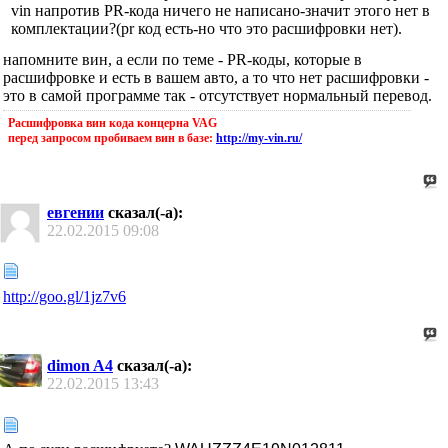
vin напротив PR-кода ничего не написано-значит этого нет в
комплектации?(pr код есть-но что это расшифровки нет).
напомните вин, а если по теме - PR-коды, которые в
расшифровке и есть в вашем авто, а то что нет расшифровки -
это в самой программе так - отсутствует нормальный перевод.
Расшифровка вин кода концерна VAG
перед запросом пробиваем вин в базе:
http://my-vin.ru/
евгении
сказал(-а):
22.02.2015
09:08
http://goo.gl/1jz7v6
dimon A4
сказал(-а):
22.02.2015
13:43