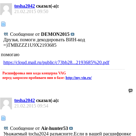
tosha2042
сказал(-а):
21.02.2015
09:50
Сообщение от
DEMON2015
Друзья, помоги декодировать ВИН-код
=)TMBZZZ1U9X2193685
помогаю
https://cloud.mail.ru/public/c73bb28...2193685%20.pdf
Расшифровка вин кода концерна VAG
перед запросом пробиваем вин в базе:
http://my-vin.ru/
tosha2042
сказал(-а):
21.02.2015
09:54
Сообщение от
Air-hunter53
Уважаемый tocha2024 разъясните.Если в вашей расшифровке