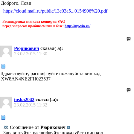
Доброго. Лови
https://cloud.mail.ru/public/13e03a5...0154906%20.pdf
Расшифровка вин кода концерна VAG
перед запросом пробиваем вин в базе:
http://my-vin.ru/
Рюрикович
сказал(-а):
23.02.2015
11:30
Здравствуйте, расшифруйте пожалуйста вин код
XW8AN4NE2FH023537
tosha2042
сказал(-а):
23.02.2015
11:32
Сообщение от
Рюрикович
Здравствуйте, расшифруйте пожалуйста вин код