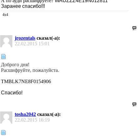
А по ауди расшифруете?
WAUZZZ4E19N012811
Заранее спасибо!!!
4х4
jrozentals
сказал(-а):
22.02.2015
15:01
Доброго дня!
Pасшифруйте, пожалуйста.
TMBLK7NE8F0154906
Cпасибо!
tosha2042
сказал(-а):
22.02.2015
16:19