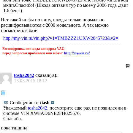
мкпп.Спасибо! (Шкода октавия тур по моему 2006 года ,двиг
1.6 бенз )
Нет такой инфы по вину, шкоды только нормально
расшифровываются с 2000 модельного. А так можно
посмотреть в базе
http://my-vin.ru/vin.php?v1=TMBZZZ1UXW2045723&v2=
Расшифровка вин кода концерна VAG
перед запросом пробиваем вин в базе:
http://my-vin.ru/
tosha2042
сказал(-а):
13.03.2015
18:12
Сообщение от
tiash
Уважаемый
tosha2042
,
посмотрите еще раз, не появился ли в
системе VIN
XW8AD6NE2FH025576.
Спасибо.
пока тишина