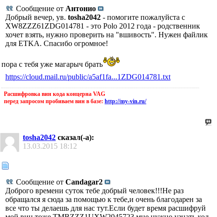
Сообщение от
Антонио
Добрый вечер, ув.
tosha2042
- помогите пожалуйста с
XW8ZZZ61ZDG014781 - это Polo 2012 года - родственник
хочет взять, нужно проверить на "вшивость". Нужен файлик
для ETKA. Спасибо огромное!
пора с тебя уже магарыч брать
https://cloud.mail.ru/public/a5af1fa...1ZDG014781.txt
Расшифровка вин кода концерна VAG
перед запросом пробиваем вин в базе:
http://my-vin.ru/
tosha2042
сказал(-а):
13.03.2015
18:12
Сообщение от
Candagar2
Доброго времени суток тебе добрый человек!!!Не раз
обращался я сюда за помощью к тебе,и очень благодарен за
все что ты делаешь для нас тут.Если будет время расшифруй
мой вин тоже TMBZZZ1UXW2045723 мне нужно узнать код