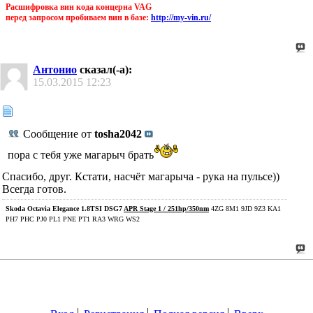
Расшифровка вин кода концерна VAG
перед запросом пробиваем вин в базе:
http://my-vin.ru/
Антонио
сказал(-а):
15.03.2015
12:23
Сообщение от
tosha2042
пора с тебя уже магарыч брать
Спасибо, друг. Кстати, насчёт магарыча - рука на пульсе))
Всегда готов.
Skoda Octavia Elegance 1.8TSI DSG7
APR Stage 1 / 251hp/350nm
4ZG 8M1 9JD 9Z3 KA1
PH7 PHC PJ0 PL1 PNE PT1 RA3 WRG WS2