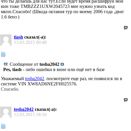
что ты делаешь для нас тут.Если будет время расшифруй мой
вин тоже TMBZZZ1UXW2045723 мне нужно узнать код
мкпп.Спасибо! (Шкода октавия тур по моему 2006 года ,двиг
1.6 бенз )
tiash
сказал(-а):
13.03.2015
00:48
Сообщение от
tosha2042
Pes, tiash -
либо ошибки в вине или ещё нет в базе
Уважаемый
tosha2042
,
посмотрите еще раз, не появился ли в
системе VIN
XW8AD6NE2FH025576.
Спасибо.
tosha2042
сказал(-а):
13.03.2015
18:10