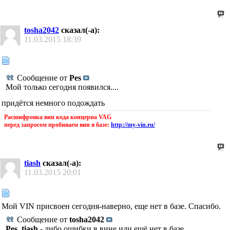
tosha2042
сказал(-а):
11.03.2015
18:39
Сообщение от
Pes
Мой только сегодня появился....
придётся немного подождать
Расшифровка вин кода концерна VAG
перед запросом пробиваем вин в базе:
http://my-vin.ru/
tiash
сказал(-а):
11.03.2015
20:01
Мой VIN присвоен сегодня-наверно, еще нет в базе. Спасибо.
Сообщение от
tosha2042
Pes, tiash -
либо ошибки в вине или ещё нет в базе