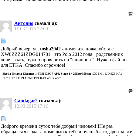
Антонио
сказал(-а):
11.03.2015
22:00
Добрый вечер, ув.
tosha2042
- помогите пожалуйста с
XW8ZZZ61ZDG014781 - это Polo 2012 года - родственник
хочет взять, нужно проверить на "вшивость". Нужен файлик
для ETKA. Спасибо огромное!
Skoda Octavia Elegance 1.8TSI DSG7
APR Stage 1 / 251hp/350nm
4ZG 8M1 9JD 9Z3 KA1
PH7 PHC PJ0 PL1 PNE PT1 RA3 WRG WS2
Candagar2
сказал(-а):
12.03.2015
17:16
Доброго времени суток тебе добрый человек!!!Не раз
обращался я сюда за помощью к тебе,и очень благодарен за все