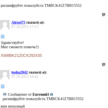
расшифруйте пожалуйста TMBCK41Z7BB15552
Alexei75
сказал(-а):
07.10.2015
17:13
Здравствуйте!
Мне сможете помочь?)
XW8BK21Z0CK292435
tosha2042
сказал(-а):
07.10.2015
19:42
Сообщение от
Евгений1
расшифруйте пожалуйста TMBCK41Z7BB15552
вин неполный