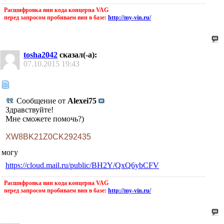
Расшифровка вин кода концерна VAG
перед запросом пробиваем вин в базе:
http://my-vin.ru/
tosha2042
сказал(-а):
07.10.2015
19:43
Сообщение от
Alexei75
Здравствуйте!
Мне сможете помочь?)
XW8BK21Z0CK292435
могу
https://cloud.mail.ru/public/BH2Y/QxQ6ybCFV
Расшифровка вин кода концерна VAG
перед запросом пробиваем вин в базе:
http://my-vin.ru/