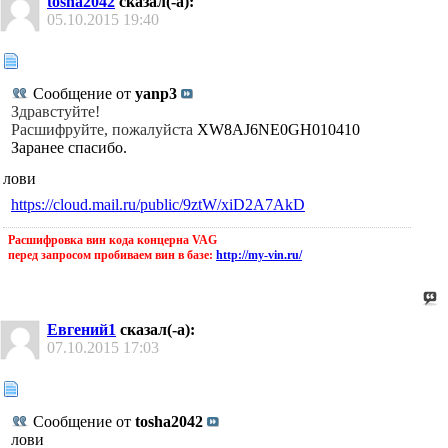
tosha2042
сказал(-а):
05.10.2015
19:40
Сообщение от
yanp3
Здравстуйте!
Расшифруйте, пожалуйста
XW8AJ6NE0GH010410
Заранее спасибо.
лови
https://cloud.mail.ru/public/9ztW/xiD2A7AkD
Расшифровка вин кода концерна VAG
перед запросом пробиваем вин в базе:
http://my-vin.ru/
Евгений1
сказал(-а):
07.10.2015
17:03
Сообщение от
tosha2042
лови