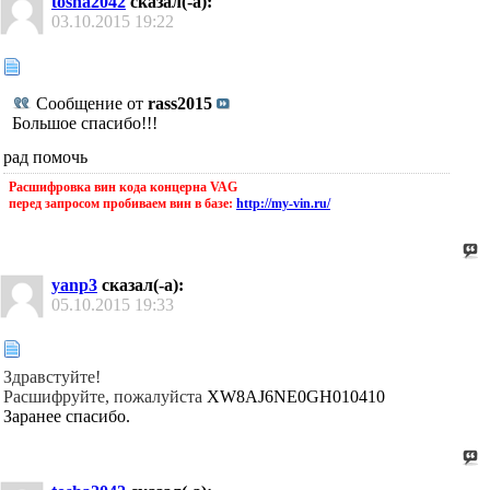
tosha2042
сказал(-а):
03.10.2015
19:22
Сообщение от
rass2015
Большое спасибо!!!
рад помочь
Расшифровка вин кода концерна VAG
перед запросом пробиваем вин в базе:
http://my-vin.ru/
yanp3
сказал(-а):
05.10.2015
19:33
Здравстуйте!
Расшифруйте, пожалуйста
XW8AJ6NE0GH010410
Заранее спасибо.