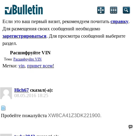
Если это ваш первый визит, рекомендуем почитать
справку
.
Для размещения своих сообщений необходимо
зарегистрироваться
. Для просмотра сообщений выберите
раздел.
Расшифруйте VIN
Тема:
Расшифруйте VIN
Метки:
vin
,
привет всем!
Hich67
сказал(-а):
08.05.2016
18:25
Пробейте пожалуйста
XW8CA41Z3DK221900.