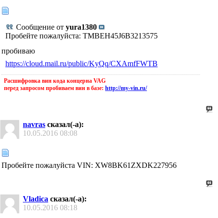
Сообщение от
yura1380
Пробейте пожалуйста: TMBEH45J6B3213575
пробиваю
https://cloud.mail.ru/public/KyQq/CXAmfFWTB
Расшифровка вин кода концерна VAG
перед запросом пробиваем вин в базе:
http://my-vin.ru/
navras
сказал(-а):
10.05.2016
08:08
Пробейте пожалуйста VIN: XW8BK61ZXDK227956
Vladica
сказал(-а):
10.05.2016
08:18