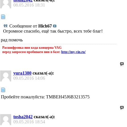
08.05.2016
18:31
Сообщение от
Hich67
Огромное спасибо, ещё так быстро, всех тебе благ!
рад помочь
Расшифровка вин кода концерна VAG
перед запросом пробиваем вин в базе:
http://my-vin.ru/
yura1380
сказал(-а):
09.05.2016
14:06
Пробейте пожалуйста: TMBEH45J6B3213575
tosha2042
сказал(-а):
09.05.2016
18:54