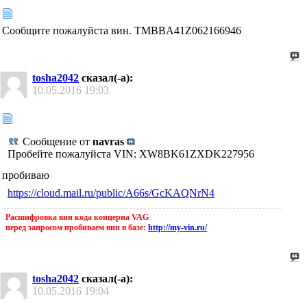
Сообщите пожалуйста вин. TMBBA41Z062166946
tosha2042
сказал(-а):
10.05.2016
19:03
Сообщение от
navras
Пробейте пожалуйста VIN: XW8BK61ZXDK227956
пробиваю
https://cloud.mail.ru/public/A66s/GcKAQNrN4
Расшифровка вин кода концерна VAG
перед запросом пробиваем вин в базе:
http://my-vin.ru/
tosha2042
сказал(-а):
10.05.2016
19:04