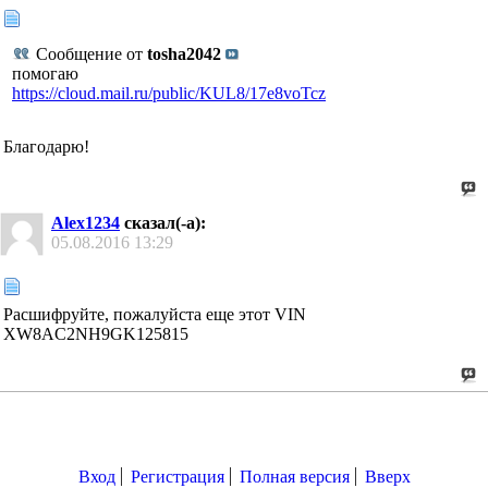
Сообщение от
tosha2042
помогаю
https://cloud.mail.ru/public/KUL8/17e8voTcz
Благодарю!
Alex1234
сказал(-а):
05.08.2016
13:29
Расшифруйте, пожалуйста еще этот VIN
XW8AC2NH9GK125815
Вход
Регистрация
Полная версия
Вверх