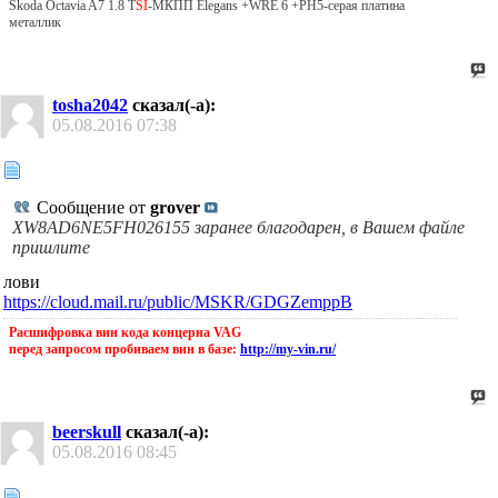
Skoda Octavia A7 1.8 T
SI
-MКПП Elegans +WRE 6 +PH5-серая платина
металлик
tosha2042
сказал(-а):
05.08.2016
07:38
Сообщение от
grover
XW8AD6NE5FH026155 заранее благодарен, в Вашем файле
пришлите
лови
https://cloud.mail.ru/public/MSKR/GDGZemppB
Расшифровка вин кода концерна VAG
перед запросом пробиваем вин в базе:
http://my-vin.ru/
beerskull
сказал(-а):
05.08.2016
08:45