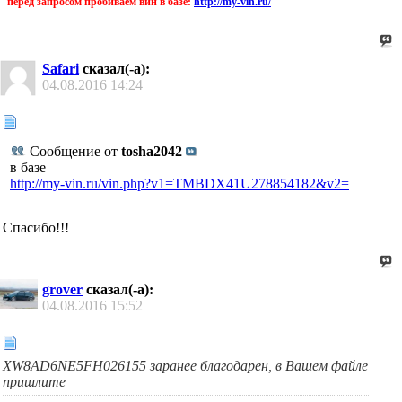
перед запросом пробиваем вин в базе:
http://my-vin.ru/
Safari
сказал(-а):
04.08.2016
14:24
Сообщение от
tosha2042
в базе
http://my-vin.ru/vin.php?v1=TMBDX41U278854182&v2=
Спасибо!!!
grover
сказал(-а):
04.08.2016
15:52
XW8AD6NE5FH026155 заранее благодарен, в Вашем файле
пришлите