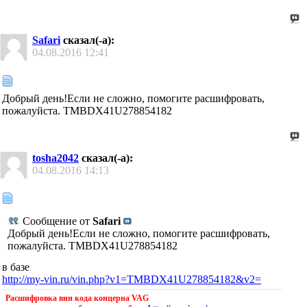
Safari
сказал(-а):
04.08.2016
12:41
Добрый день!Если не сложно, помогите расшифровать,
пожалуйста. TMBDX41U278854182
tosha2042
сказал(-а):
04.08.2016
14:13
Сообщение от
Safari
Добрый день!Если не сложно, помогите расшифровать,
пожалуйста. TMBDX41U278854182
в базе
http://my-vin.ru/vin.php?v1=TMBDX41U278854182&v2=
Расшифровка вин кода концерна VAG