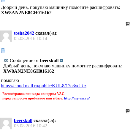
Добрый день, покупаю машинку помогите расшифровать:
XW8AN2NE8GH016162
tosha2042
сказал(-а):
05.08.2016
10:14
Сообщение от
beerskull
Добрый день, покупаю машинку помогите расшифровать:
XW8AN2NE8GH016162
помогаю
https://cloud.mail.ru/public/KUL8/17e8voTcz
Расшифровка вин кода концерна VAG
перед запросом пробиваем вин в базе:
http://my-vin.ru/
beerskull
сказал(-а):
05.08.2016
10:42