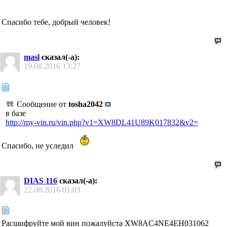
Спасибо тебе, добрый человек!
masl
сказал(-а):
19.08.2016
13:27
Сообщение от
tosha2042
в базе
http://my-vin.ru/vin.php?v1=XW8DL41U89K017832&v2=
Спасибо, не уследил
DIAS 116
сказал(-а):
22.08.2016
01:03
Расшифруйте мой вин пожалуйста XW8AC4NE4EH031062