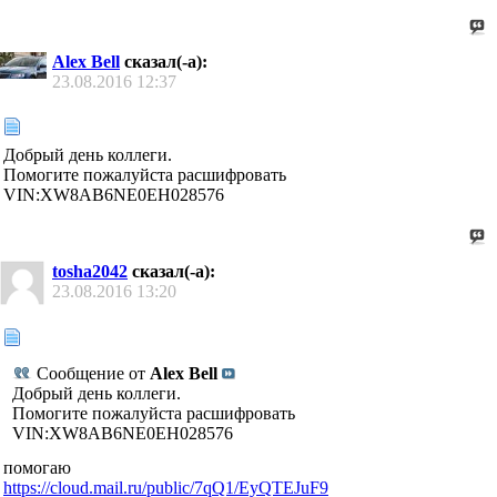
Alex Bell
сказал(-а):
23.08.2016
12:37
Добрый день коллеги.
Помогите пожалуйста расшифровать
VIN:XW8AB6NE0EH028576
tosha2042
сказал(-а):
23.08.2016
13:20
Сообщение от
Alex Bell
Добрый день коллеги.
Помогите пожалуйста расшифровать
VIN:XW8AB6NE0EH028576
помогаю
https://cloud.mail.ru/public/7qQ1/EyQTEJuF9