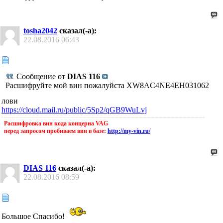
tosha2042
сказал(-а):
22.08.2016
06:43
Сообщение от
DIAS 116
Расшифруйте мой вин пожалуйста XW8AC4NE4EH031062
лови
https://cloud.mail.ru/public/5Sp2/qGB9WuLvj
Расшифровка вин кода концерна VAG
перед запросом пробиваем вин в базе:
http://my-vin.ru/
DIAS 116
сказал(-а):
22.08.2016
08:59
Большое Спасибо!