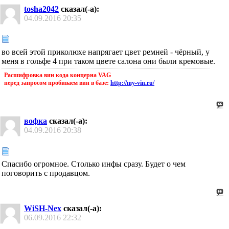
tosha2042
сказал(-а):
04.09.2016
20:35
во всей этой приколюхе напрягает цвет ремней - чёрный, у
меня в гольфе 4 при таком цвете салона они были кремовые.
Расшифровка вин кода концерна VAG
перед запросом пробиваем вин в базе:
http://my-vin.ru/
вофка
сказал(-а):
04.09.2016
20:38
Спасибо огромное. Столько инфы сразу. Будет о чем
поговорить с продавцом.
WiSH-Nex
сказал(-а):
06.09.2016
22:32