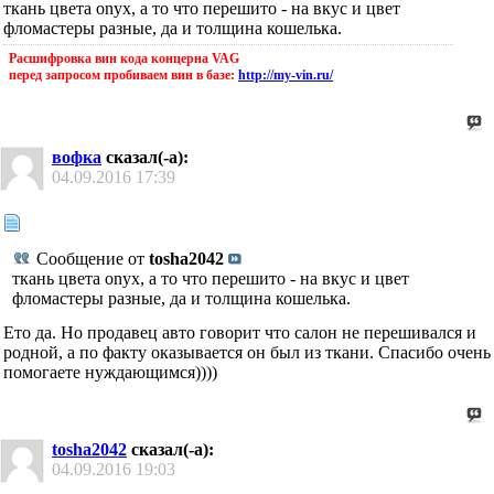
ткань цвета onyx, а то что перешито - на вкус и цвет
фломастеры разные, да и толщина кошелька.
Расшифровка вин кода концерна VAG
перед запросом пробиваем вин в базе:
http://my-vin.ru/
вофка
сказал(-а):
04.09.2016
17:39
Сообщение от
tosha2042
ткань цвета onyx, а то что перешито - на вкус и цвет
фломастеры разные, да и толщина кошелька.
Ето да. Но продавец авто говорит что салон не перешивался и
родной, а по факту оказывается он был из ткани. Спасибо очень
помогаете нуждающимся))))
tosha2042
сказал(-а):
04.09.2016
19:03