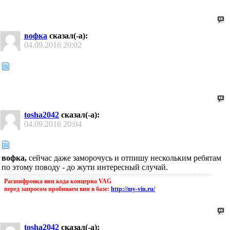
вофка
сказал(-а):
04.09.2016
20:02
tosha2042
сказал(-а):
04.09.2016
20:04
вофка,
сейчас даже заморочусь и отпишу нескольким ребятам
по этому поводу - до жути интересный случай.
Расшифровка вин кода концерна VAG
перед запросом пробиваем вин в базе:
http://my-vin.ru/
tosha2042
сказал(-а):