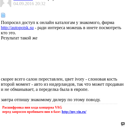
04.09.2016
20:32
Попросил доступ к онлайн каталогам у знакомого, фирма
http://autopoisk.su
- ради интереса можешь в инете посмотреть
кто это.
Результат такой же
скорее всего салон переставлен, цвет ivory - слоновая кость
второй момент - авто из нидерландов, так что может продаван
и не обманывает, а переделка была в европе.
завтра отпишу знакомому дилеру по этому поводу.
Расшифровка вин кода концерна VAG
перед запросом пробиваем вин в базе:
http://my-vin.ru/