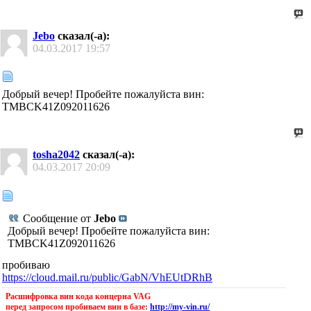
Jebo
сказал(-а):
04.03.2017
19:57
Добрый вечер! Пробейте пожалуйста вин:
TMBCK41Z092011626
tosha2042
сказал(-а):
04.03.2017
20:09
Сообщение от
Jebo
Добрый вечер! Пробейте пожалуйста вин:
TMBCK41Z092011626
пробиваю
https://cloud.mail.ru/public/GabN/VhEUtDRhB
Расшифровка вин кода концерна VAG
перед запросом пробиваем вин в базе:
http://my-vin.ru/