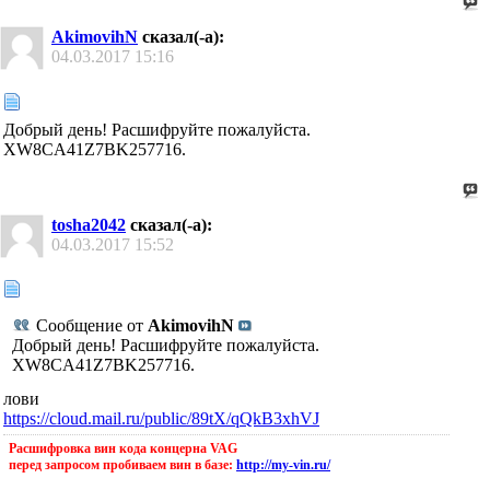
AkimovihN
сказал(-а):
04.03.2017
15:16
Добрый день! Расшифруйте пожалуйста.
XW8CA41Z7BK257716.
tosha2042
сказал(-а):
04.03.2017
15:52
Сообщение от
AkimovihN
Добрый день! Расшифруйте пожалуйста.
XW8CA41Z7BK257716.
лови
https://cloud.mail.ru/public/89tX/qQkB3xhVJ
Расшифровка вин кода концерна VAG
перед запросом пробиваем вин в базе:
http://my-vin.ru/