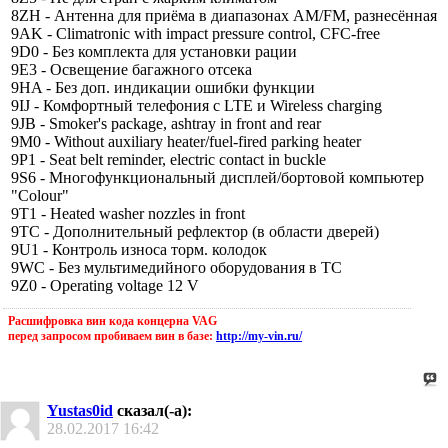
8ZH - Антенна для приёма в диапазонах AM/FM, разнесённая
9AK - Climatronic with impact pressure control, CFC-free
9D0 - Без комплекта для установки рации
9E3 - Освещение багажного отсека
9HA - Без доп. индикации ошибки функции
9IJ - Комфортный телефония с LTE и Wireless charging
9JB - Smoker's package, ashtray in front and rear
9M0 - Without auxiliary heater/fuel-fired parking heater
9P1 - Seat belt reminder, electric contact in buckle
9S6 - Многофункциональный дисплей/бортовой компьютер
"Colour"
9T1 - Heated washer nozzles in front
9TC - Дополнительный рефлектор (в области дверей)
9U1 - Контроль износа торм. колодок
9WC - Без мультимедийного оборудования в ТС
9Z0 - Operating voltage 12 V
Расшифровка вин кода концерна VAG
перед запросом пробиваем вин в базе:
http://my-vin.ru/
Yustas0id
сказал(-а):
28.02.2017
16:42