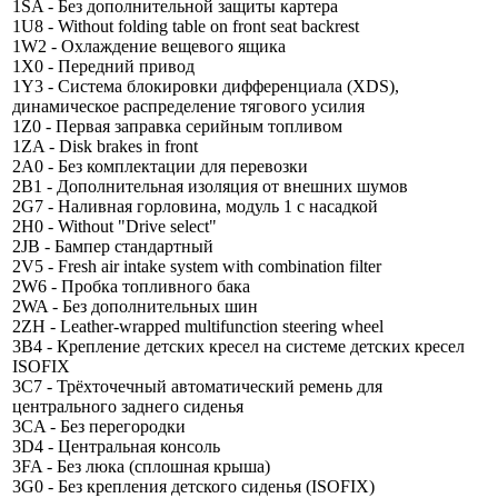
1SA - Без дополнительной защиты картера
1U8 - Without folding table on front seat backrest
1W2 - Охлаждение вещевого ящика
1X0 - Передний привод
1Y3 - Система блокировки дифференциала (XDS),
динамическое распределение тягового усилия
1Z0 - Первая заправка серийным топливом
1ZA - Disk brakes in front
2A0 - Без комплектации для перевозки
2B1 - Дополнительная изоляция от внешних шумов
2G7 - Наливная горловина, модуль 1 с насадкой
2H0 - Without "Drive select"
2JB - Бампер стандартный
2V5 - Fresh air intake system with combination filter
2W6 - Пробка топливного бака
2WA - Без дополнительных шин
2ZH - Leather-wrapped multifunction steering wheel
3B4 - Крепление детских кресел на системе детских кресел
ISOFIX
3C7 - Трёхточечный автоматический ремень для
центрального заднего сиденья
3CA - Без перегородки
3D4 - Центральная консоль
3FA - Без люка (сплошная крыша)
3G0 - Без крепления детского сиденья (ISOFIX)