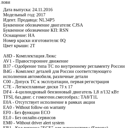
лови
Дата выпуска: 24.11.2016
Модельный год: 2017
Идент. Продавца: NL34P5
Буквенное обозначение двигателя: CJSA
Буквенное обозначение КП: RSN
Оснащение: HA
Номер краски изготовителя: 0Q
Цвет крыши: 2T
A8D - Комплектация Люкс
AV1 - Правостороннее движение
B37 - Одобрение типа ТС по внутреннему регламенту России
B4G - Комплект деталей для России соответствующего
исполнения автомобиля, различные детали
C00 - Допуск ТС к эксплуатации, первая регистрация
C7E - Легкосплавные диски 7J x 17
DF4 - 4-цилиндровый бензиновый двигатель 1,8 л/132 кВт
TFSI, баз.двиг. с гомогенн.смесеобраз.: TA8/T1L
E0A - Отсутствует исполнение в рамках акции
EA0 - Without follow-on warranty
EF0 - Без функции ECO
EL0 - Без онлайн-сервисов
EM0 - Without driver alert system
ER1 - Код региона "ECE" для аудиосистемы (Европа)