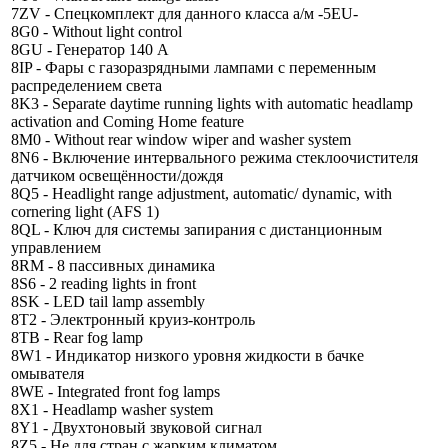
7ZV - Спецкомплект для данного класса а/м -5EU-
8G0 - Without light control
8GU - Генератор 140 А
8IP - Фары с газоразрядными лампами с переменным
распределением света
8K3 - Separate daytime running lights with automatic headlamp
activation and Coming Home feature
8M0 - Without rear window wiper and washer system
8N6 - Включение интервального режима стеклоочистителя
датчиком освещённости/дождя
8Q5 - Headlight range adjustment, automatic/ dynamic, with
cornering light (AFS 1)
8QL - Ключ для системы запирания с дистанционным
управлением
8RM - 8 пассивных динамика
8S6 - 2 reading lights in front
8SK - LED tail lamp assembly
8T2 - Электронный круиз-контроль
8TB - Rear fog lamp
8W1 - Индикатор низкого уровня жидкости в бачке
омывателя
8WE - Integrated front fog lamps
8X1 - Headlamp washer system
8Y1 - Двухтоновый звуковой сигнал
8Z5 - Не для стран с жарким климатом