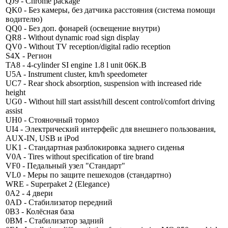
QJ9 - Chrome package
QK0 - Без камеры, без датчика расстояния (система помощи
водителю)
QQ0 - Без доп. фонарей (освещение внутри)
QR8 - Without dynamic road sign display
QV0 - Without TV reception/digital radio reception
S4X - Регион
TA8 - 4-cylinder SI engine 1.8 l unit 06K.B
U5A - Instrument cluster, km/h speedometer
UC7 - Rear shock absorption, suspension with increased ride
height
UG0 - Without hill start assist/hill descent control/comfort driving
assist
UH0 - Стояночный тормоз
UI4 - Электрический интерфейс для внешнего пользования,
AUX-IN, USB и iPod
UK1 - Стандартная разблокировка заднего сиденья
V0A - Tires without specification of tire brand
VF0 - Педальный узел "Стандарт"
VL0 - Меры по защите пешеходов (стандартно)
WRE - Superpaket 2 (Elegance)
0A2 - 4 двери
0AD - Стабилизатор передний
0B3 - Колёсная база
0BM - Стабилизатор задний