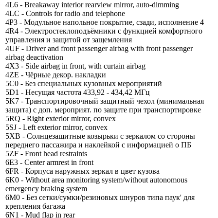
4L6 - Breakaway interior rearview mirror, auto-dimming
4LC - Controls for radio and telephone
4P3 - Модульное напольное покрытие, сзади, исполнение 4
4R4 - Электростеклоподъёмники с функцией комфортного
управления и защитой от защемления
4UF - Driver and front passenger airbag with front passenger
airbag deactivation
4X3 - Side airbag in front, with curtain airbag
4ZE - Чёрные декор. накладки
5C0 - Без специальных кузовных мероприятий
5D1 - Несущая частота 433,92 - 434,42 МГц
5K7 - Транспортировочный защитный чехол (минимальная
защита) с доп. мероприят. по защите при транспортировке
5RQ - Right exterior mirror, convex
5SJ - Left exterior mirror, convex
5XB - Солнцезащитные козырьки с зеркалом со стороны
переднего пассажира и наклейкой с информацией о ПБ
5ZF - Front head restraints
6E3 - Center armrest in front
6FR - Корпуса наружных зеркал в цвет кузова
6K0 - Without area monitoring system/without autonomous
emergency braking system
6M0 - Без сетки/сумки/резиновых шнуров типа паук' для
крепления багажа
6N1 - Mud flap in rear