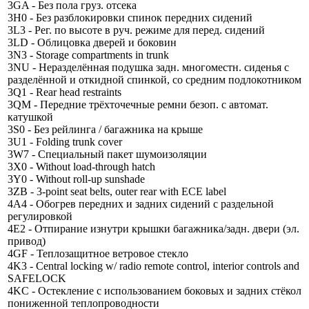
3GA - Без пола груз. отсека
3H0 - Без разблокировки спинок передних сидений
3L3 - Рег. по высоте в руч. режиме для перед. сидений
3LD - Облицовка дверей и боковин
3N3 - Storage compartments in trunk
3NU - Неразделённая подушка задн. многоместн. сиденья с
разделённой и откидной спинкой, со средним подлокотником
3Q1 - Rear head restraints
3QM - Передние трёхточечные ремни безоп. с автомат.
катушкой
3S0 - Без рейлинга / багажника на крыше
3U1 - Folding trunk cover
3W7 - Специальный пакет шумоизоляции
3X0 - Without load-through hatch
3Y0 - Without roll-up sunshade
3ZB - 3-point seat belts, outer rear with ECE label
4A4 - Обогрев передних и задних сидений с раздельной
регулировкой
4E2 - Отпирание изнутри крышки багажника/задн. двери (эл.
привод)
4GF - Теплозащитное ветровое стекло
4K3 - Central locking w/ radio remote control, interior controls and
SAFELOCK
4KC - Остекление с использованием боковых и задних стёкол
пониженной теплопроводности