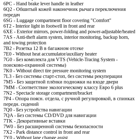
6PC - Hand brake lever handle in leather
6Q2 - Обшитый кожей наконечник рычага переключения
передач
6SG - Luggage compartment floor covering "Comfort"
6T2 - Interior light in footwell in front and rear
6XE - Exterior mirrors, power-folding and power-adjustable/heated
7AS - Anti-theft alarm system, interior monitoring, backup horn,
and towing protection
7B2 - Розетка 12 В в багажном отсеке
7E0 - Without heat accumulator/auxiliary heater
7G0 - Без комплекта для VTS (Vehicle-Tracing System -
поисково-охранной системы)
7K0 - Without direct tire pressure monitoring system
7L3 - Без системы старт-стоп, без системы рекуперации
7M5 - Без защитной плёнки подножки на входе двери
7MM - Соответствие экологическому классу Евро 6 plus
7N2 - Spectacle storage compartment/bracket
7P4 - Опора поясн. отдела, с ручной регулировкой, в спинках
передн. сидений
7Q0 - Без устройства навигации
7QA - Без системы CD/DVD для навигации
7TK - Декоративные вставки
7W0 - Без расширенной системы безопасности
7X2 - Park distance control in front and rear
7Y0 - Without lane change assist