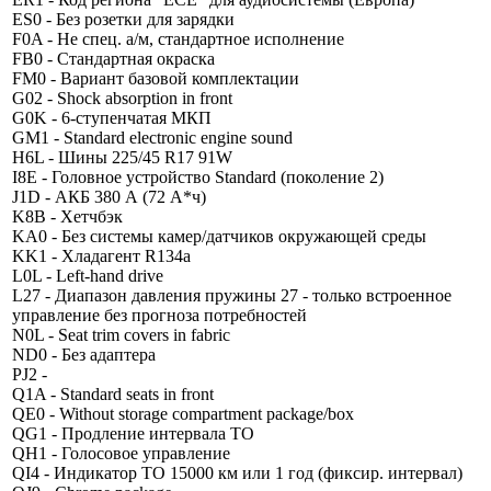
ES0 - Без розетки для зарядки
F0A - Не спец. а/м, стандартное исполнение
FB0 - Стандартная окраска
FM0 - Вариант базовой комплектации
G02 - Shock absorption in front
G0K - 6-ступенчатая МКП
GM1 - Standard electronic engine sound
H6L - Шины 225/45 R17 91W
I8E - Головное устройство Standard (поколение 2)
J1D - АКБ 380 А (72 А*ч)
K8B - Хетчбэк
KA0 - Без системы камер/датчиков окружающей среды
KK1 - Хладагент R134a
L0L - Left-hand drive
L27 - Диапазон давления пружины 27 - только встроенное
управление без прогноза потребностей
N0L - Seat trim covers in fabric
ND0 - Без адаптера
PJ2 -
Q1A - Standard seats in front
QE0 - Without storage compartment package/box
QG1 - Продление интервала ТО
QH1 - Голосовое управление
QI4 - Индикатор ТО 15000 км или 1 год (фиксир. интервал)