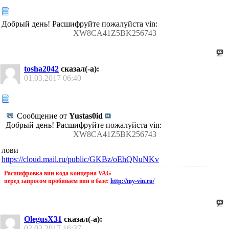
Добрый день! Расшифруйте пожалуйста vin:
XW8CA41Z5BK256743
tosha2042
сказал(-а):
01.03.2017
06:40
Сообщение от
Yustas0id
Добрый день! Расшифруйте пожалуйста vin:
XW8CA41Z5BK256743
лови
https://cloud.mail.ru/public/GKBz/oEhQNuNKv
Расшифровка вин кода концерна VAG
перед запросом пробиваем вин в базе:
http://my-vin.ru/
OlegusX31
сказал(-а):
02.03.2017
16:37