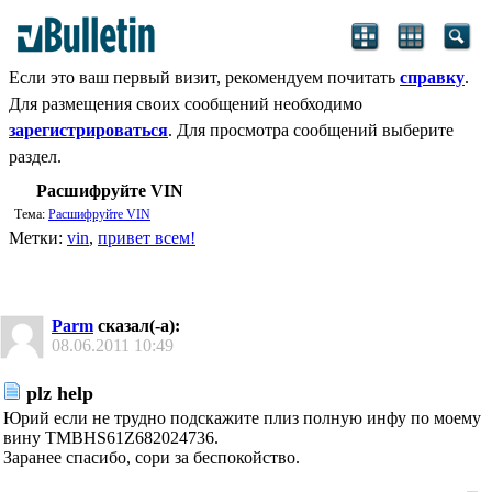
Если это ваш первый визит, рекомендуем почитать
справку
.
Для размещения своих сообщений необходимо
зарегистрироваться
. Для просмотра сообщений выберите
раздел.
Расшифруйте VIN
Тема:
Расшифруйте VIN
Метки:
vin
,
привет всем!
Parm
сказал(-а):
08.06.2011
10:49
plz help
Юрий если не трудно подскажите плиз полную инфу по моему
вину TMBHS61Z682024736.
Заранее спасибо, сори за беспокойство.