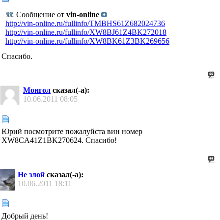
Сообщение от
vin-online
http://vin-online.ru/fullinfo/TMBHS61Z682024736
http://vin-online.ru/fullinfo/XW8BJ61Z4BK272018
http://vin-online.ru/fullinfo/XW8BK61Z3BK269656
Спасибо.
Монгол
сказал(-а):
10.06.2011
08:05
Юрий посмотрите пожалуйста вин номер
XW8CA41Z1BK270624. Спасибо!
Не злой
сказал(-а):
10.06.2011
18:11
Добрый день!