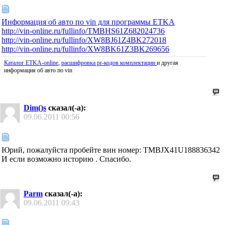
Информация об авто по vin для программы ETKA
http://vin-online.ru/fullinfo/TMBHS61Z682024736
http://vin-online.ru/fullinfo/XW8BJ61Z4BK272018
http://vin-online.ru/fullinfo/XW8BK61Z3BK269656
Каталог ETKA-online
,
расшифровка pr-кодов комплектации
и другая
информация об авто по vin
Dim()s
сказал(-а):
09.06.2011
00:56
Юрий, пожалуйста пробейте вин номер: TMBJX41U188836342
И если возможно историю . Спасибо.
Parm
сказал(-а):
09.06.2011
09:43