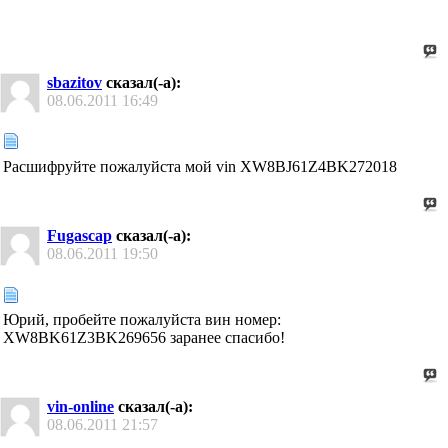
sbazitov
сказал(-а):
08.06.2011
16:49
Расшифруйте пожалуйста мой vin XW8BJ61Z4BK272018
Fugascap
сказал(-а):
08.06.2011
19:50
Юрий, пробейте пожалуйста вин номер:
XW8BK61Z3BK269656 заранее спасибо!
vin-online
сказал(-а):
08.06.2011
21:57