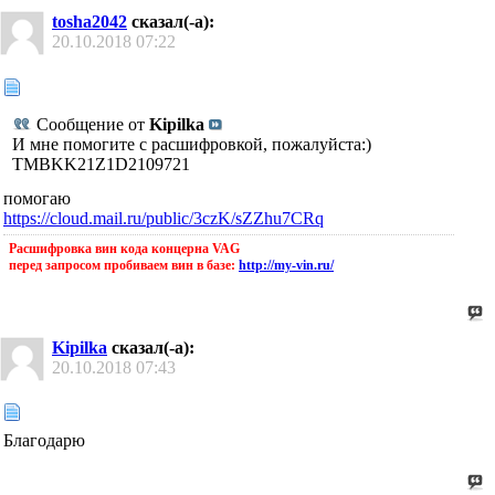
tosha2042
сказал(-а):
20.10.2018
07:22
Сообщение от
Kipilka
И мне помогите с расшифровкой, пожалуйста:)
TMBKK21Z1D2109721
помогаю
https://cloud.mail.ru/public/3czK/sZZhu7CRq
Расшифровка вин кода концерна VAG
перед запросом пробиваем вин в базе:
http://my-vin.ru/
Kipilka
сказал(-а):
20.10.2018
07:43
Благодарю