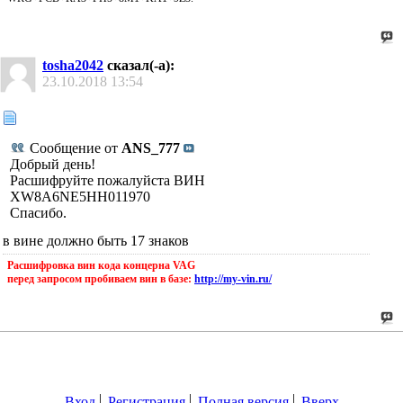
tosha2042
сказал(-а):
23.10.2018
13:54
Сообщение от
ANS_777
Добрый день!
Расшифруйте пожалуйста ВИН
XW8A6NE5HH011970
Спасибо.
в вине должно быть 17 знаков
Расшифровка вин кода концерна VAG
перед запросом пробиваем вин в базе:
http://my-vin.ru/
Вход
Регистрация
Полная версия
Вверх