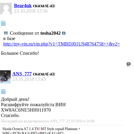
Bear4uk
сказал(-а):
23.10.2018
12:56
Сообщение от
tosha2042
в базе
http://my-vin.ru/vin.php?v1=TMBDJ01U948764758++&v2=
Большое Спасибо!
ANS_777
сказал(-а):
23.10.2018
13:43
Добрый день!
Расшифруйте пожалуйста ВИН
XW8AC6NE5HH011970
Спасибо.
Последний раз редактировалось ANS_777; 23.10.2018 в
14:08
.
Skoda Octavia A7 1.4 TS
I
MT Style серый Platinum +
WRG+PCB+RA3+PH5+8M1+KA1+9Z3.