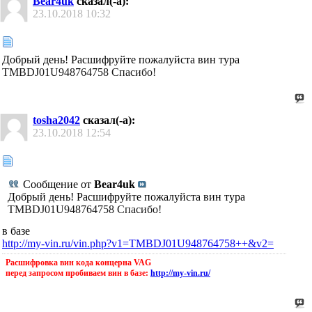
Bear4uk
сказал(-а):
23.10.2018
10:32
Добрый день! Расшифруйте пожалуйста вин тура
TMBDJ01U948764758 Спасибо!
tosha2042
сказал(-а):
23.10.2018
12:54
Сообщение от
Bear4uk
Добрый день! Расшифруйте пожалуйста вин тура
TMBDJ01U948764758 Спасибо!
в базе
http://my-vin.ru/vin.php?v1=TMBDJ01U948764758++&v2=
Расшифровка вин кода концерна VAG
перед запросом пробиваем вин в базе:
http://my-vin.ru/