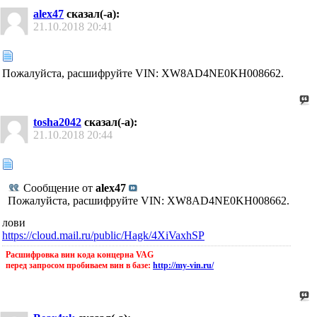
alex47
сказал(-а):
21.10.2018
20:41
Пожалуйста, расшифруйте VIN: XW8AD4NE0KH008662.
tosha2042
сказал(-а):
21.10.2018
20:44
Сообщение от
alex47
Пожалуйста, расшифруйте VIN: XW8AD4NE0KH008662.
лови
https://cloud.mail.ru/public/Hagk/4XiVaxhSP
Расшифровка вин кода концерна VAG
перед запросом пробиваем вин в базе:
http://my-vin.ru/