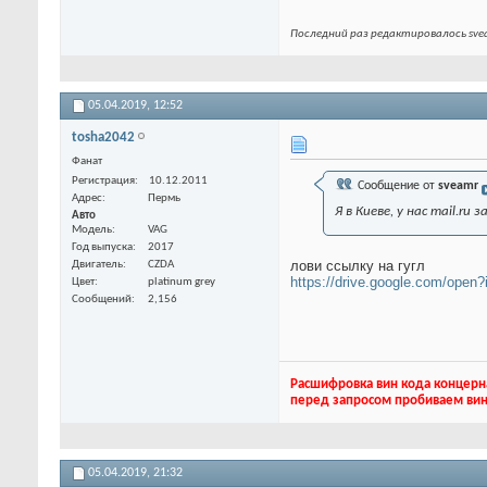
Последний раз редактировалось svea
05.04.2019,
12:52
tosha2042
Фанат
Регистрация
10.12.2011
Сообщение от
sveamr
Адрес
Пермь
Я в Киеве, у нас mail.r
Авто
Модель
VAG
Год выпуска
2017
лови ссылку на гугл
Двигатель
CZDA
https://drive.google.com/ope
Цвет
platinum grey
Сообщений
2,156
Расшифровка вин кода концерн
перед запросом пробиваем вин
05.04.2019,
21:32