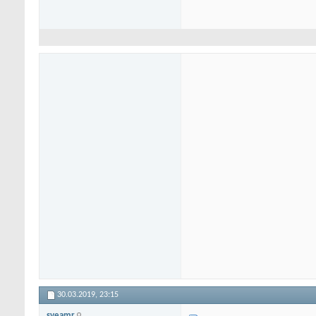
30.03.2019,
23:15
sveamr