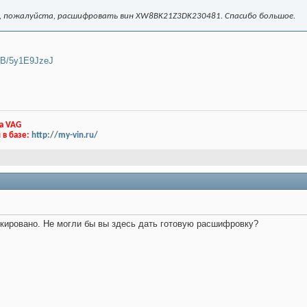
, пожалуйста, расшифровать вин XW8BK21Z3DK230481. Спасибо большое.
G2B/5y1E9JzeJ
а VAG
 в базе:
http://my-vin.ru/
блокировано. Не могли бы вы здесь дать готовую расшифровку?