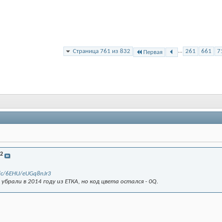
Страница 761 из 832
...
261
661
7
Первая
42
blic/6EHU/eUGq8nJr3
убрали в 2014 году из ЕТКА, но код цвета остался - 0Q.