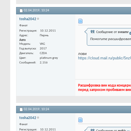
02.04.2019,
10:24
tosha2042
Фанат
Регистрация
10.12.2011
Сообщение от
sveamr
Адрес
Пермь
Помогите расшифроват
Авто
Модель
VAG
Год выпуска
2017
лови
Двигатель
CZDA
https://cloud.mail.ru/public/
Цвет
platinum grey
Сообщений
2,156
Расшифровка вин кода концерн
перед запросом пробиваем вин
02.04.2019,
10:24
tosha2042
Фанат
Регистрация
10.12.2011