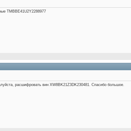
нные TMBBE41U2Y2288977
жалуйста, расшифровать вин XW8BK21Z3DK230481. Спасибо большое.