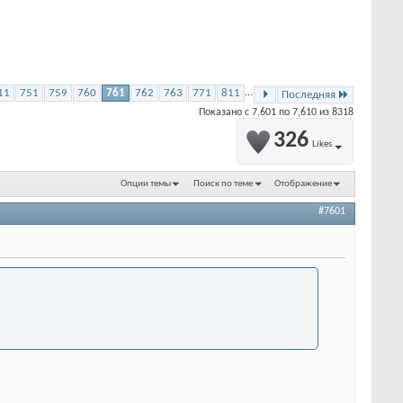
11
751
759
760
761
762
763
771
811
...
Последняя
Показано с 7,601 по 7,610 из 8318
326
Likes
Опции темы
Поиск по теме
Отображение
#7601