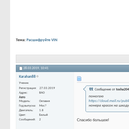
Тема:
Расшифруйте VIN
28.03.2019,
10:41
Karahan88
Ученик
Регистрация
27.03.2019
Сообщение от
tosha20
Адрес
ВАО
помогаю
Авто
https://cloud.mail.ru/pu
Модель
Октавия
номера красок на шкоду 
Год выпуска
Мос?
Двигатель
1.8
Цвет
Белый
Спасибо большое!
Сообщений
2