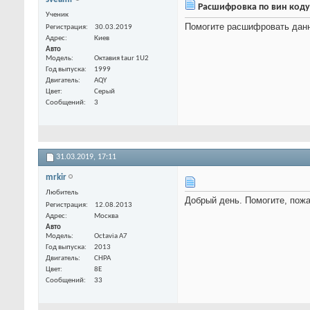
Расшифровка по вин коду
Ученик
Помогите расшифровать да
Регистрация
30.03.2019
Адрес
Киев
Авто
Модель
Октавия taur 1U2
Год выпуска
1999
Двигатель
AQY
Цвет
Серый
Сообщений
3
31.03.2019,
17:11
mrkir
Любитель
Добрый день. Помогите, по
Регистрация
12.08.2013
Адрес
Москва
Авто
Модель
Octavia A7
Год выпуска
2013
Двигатель
CHPA
Цвет
8E
Сообщений
33