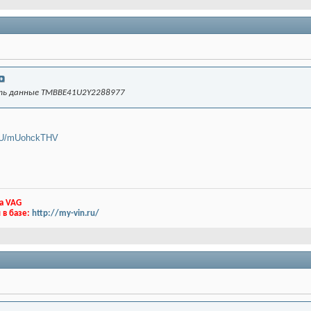
ь данные TMBBE41U2Y2288977
5nzU/mUohckTHV
а VAG
 в базе:
http://my-vin.ru/