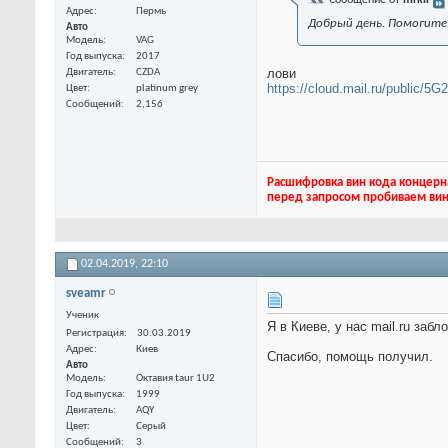
Сообщение от
mrkir
Адрес
Пермь
Добрый день. Помогите
Авто
Модель
VAG
Год выпуска
2017
лови
Двигатель
CZDA
https://cloud.mail.ru/public/5
Цвет
platinum grey
Сообщений
2,156
Расшифровка вин кода концерн
перед запросом пробиваем вин
02.04.2019,
22:10
sveamr
Ученик
Я в Киеве, у нас mail.ru за
Регистрация
30.03.2019
Адрес
Киев
Спасибо, помощь получил.
Авто
Модель
Октавия taur 1U2
Год выпуска
1999
Двигатель
AQY
Цвет
Серый
Сообщений
3