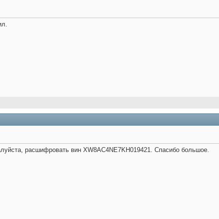
ил.
жалуйста, расшифровать вин XW8AC4NE7KH019421. Спасибо большое.