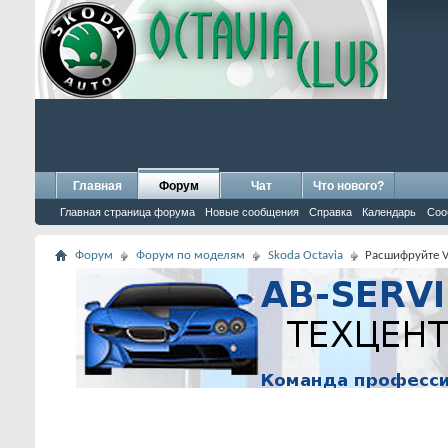
Главная
Форум
Чат
Что нового?
Главная страница форума
Новые сообщения
Справка
Календарь
Соо
Форум
Форум по моделям
Skoda Octavia
Расшифруйте V