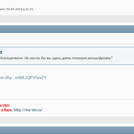
mr; 05.04.2019 в
21:31
.
u заблокировано. Не могли бы вы здесь дать готовую расшифровку?
n?id=1Kp...mIbfL1QFVGnrZY
а VAG
 в базе:
http://my-vin.ru/