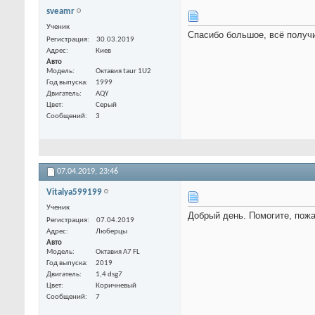
sveamr
Ученик
Спасибо большое, всё получ
Регистрация
30.03.2019
Адрес
Киев
Авто
Модель
Октавия taur 1U2
Год выпуска
1999
Двигатель
AQY
Цвет
Серый
Сообщений
3
07.04.2019,
23:46
Vitalya599199
Ученик
Добрый день. Помогите, по
Регистрация
07.04.2019
Адрес
Люберцы
Авто
Модель
Октавия А7 FL
Год выпуска
2019
Двигатель
1,4 dsg7
Цвет
Коричневый
Сообщений
7