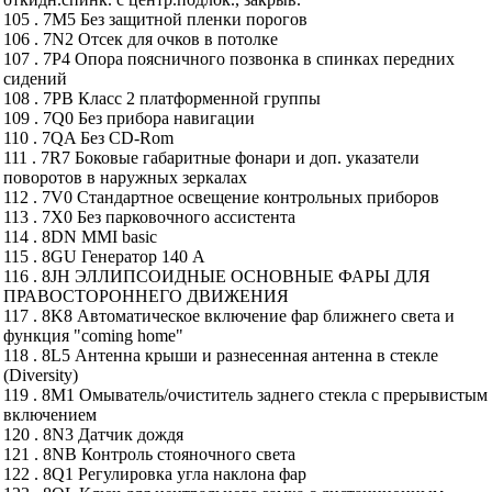
105 . 7M5 Без защитной пленки порогов
106 . 7N2 Отсек для очков в потолке
107 . 7P4 Опора поясничного позвонка в спинках передних
сидений
108 . 7PB Класс 2 платформенной группы
109 . 7Q0 Без прибора навигации
110 . 7QA Без CD-Rom
111 . 7R7 Боковые габаритные фонари и доп. указатели
поворотов в наружных зеркалах
112 . 7V0 Стандартное освещение контрольных приборов
113 . 7X0 Без парковочного ассистента
114 . 8DN MMI basic
115 . 8GU Генератор 140 А
116 . 8JH ЭЛЛИПСОИДНЫЕ ОСНОВНЫЕ ФАРЫ ДЛЯ
ПРАВОСТОРОННЕГО ДВИЖЕНИЯ
117 . 8K8 Автоматическое включение фар ближнего света и
функция "coming home"
118 . 8L5 Антенна крыши и разнесенная антенна в стекле
(Diversity)
119 . 8M1 Омыватель/очиститель заднего стекла с прерывистым
включением
120 . 8N3 Датчик дождя
121 . 8NB Контроль стояночного света
122 . 8Q1 Регулировка угла наклона фар