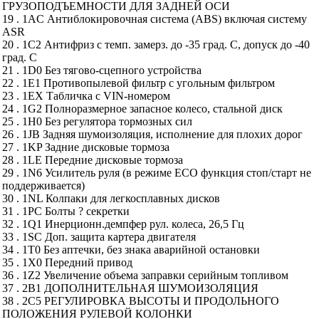
ГРУЗОПОДЪЕМНОСТИ ДЛЯ ЗАДНЕЙ ОСИ
19 . 1AC Антиблокировочная система (ABS) включая систему
ASR
20 . 1C2 Антифриз с темп. замерз. до -35 град. С, допуск до -40
град. С
21 . 1D0 Без тягово-сцепного устройства
22 . 1E1 Противопылевой фильтр с угольным фильтром
23 . 1EX Табличка с VIN-номером
24 . 1G2 Полноразмерное запасное колесо, стальной диск
25 . 1H0 Без регулятора тормозных сил
26 . 1JB Задняя шумоизоляция, исполнение для плохих дорог
27 . 1KP Задние дисковые тормоза
28 . 1LE Передние дисковые тормоза
29 . 1N6 Усилитель руля (в режиме ЕСО функция стоп/старт не
поддерживается)
30 . 1NL Колпаки для легкосплавных дисков
31 . 1PC Болты ? секретки
32 . 1Q1 Инерционн.демпфер рул. колеса, 26,5 Гц
33 . 1SC Доп. защита картера двигателя
34 . 1T0 Без аптечки, без знака аварийной остановки
35 . 1X0 Передний привод
36 . 1Z2 Увеличение объема заправки серийным топливом
37 . 2B1 ДОПОЛНИТЕЛЬНАЯ ШУМОИЗОЛЯЦИЯ
38 . 2C5 РЕГУЛИРОВКА ВЫСОТЫ И ПРОДОЛЬНОГО
ПОЛОЖЕНИЯ РУЛЕВОЙ КОЛОНКИ