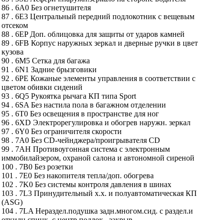
86 . 6A0 Без огнетушителя
87 . 6E3 Центральный передний подлокотник с вещевым
отсеком
88 . 6EP Доп. облицовка для защиты от ударов камней
89 . 6FB Корпус наружных зеркал и дверные ручки в цвет
кузова
90 . 6M5 Сетка для багажа
91 . 6N1 Задние брызговики
92 . 6PE Кожаные элементы управления в соответствии с
цветом обивки сидений
93 . 6Q5 Рукоятка рычага КП типа Sport
94 . 6SA Без настила пола в багажном отделении
95 . 6T0 Без освещения в пространстве для ног
96 . 6XD Электрорегулировка и обогрев наружн. зеркал
97 . 6Y0 Без ограничителя скорости
98 . 7A0 Без CD-чейнджера/проигрывателя CD
99 . 7AH Противоугонная система с электронным
иммобилайзером, охраной салона и автономной сиреной
100 . 7B0 Без розетки
101 . 7E0 Без накопителя тепла/доп. обогрева
102 . 7K0 Без системы контроля давления в шинах
103 . 7L3 Принудительный х.х. и полуавтоматическая КП
(ASG)
104 . 7LA Нераздел.подушка задн.многом.сид. с раздел.и
откидн.спинк. с центр.подлок., закрыв.