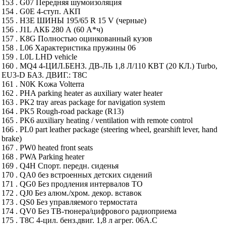
153 . G07 Передняя шумоизоляция
154 . G0E 4-ступ. АКП
155 . H3E ШИНЫ 195/65 R 15 V (черные)
156 . J1L АКБ 280 А (60 А*ч)
157 . K8G Полностью оцинкованный кузов
158 . L06 Характеристика пружины 06
159 . L0L LHD vehicle
160 . MQ4 4-ЦИЛ.БЕНЗ. ДВ-ЛЬ 1,8 Л/110 КВТ (20 КЛ.) Turbo,
EU3-D БАЗ. ДВИГ.: T8C
161 . N0K Kожа Volterra
162 . PHA parking heater as auxiliary water heater
163 . PK2 tray areas package for navigation system
164 . PK5 Rough-road package (R13)
165 . PK6 auxiliary heating / ventilation with remote control
166 . PL0 part leather package (steering wheel, gearshift lever, hand
brake)
167 . PW0 heated front seats
168 . PWA Parking heater
169 . Q4H Спорт. передн. сиденья
170 . QA0 без встроенных детских сидений
171 . QG0 Без продления интервалов ТО
172 . QJ0 Без алюм./хром. декор. вставок
173 . QS0 Без управляемого термостата
174 . QV0 Без ТВ-тюнера/цифрового радиоприема
175 . T8C 4-цил. бенз.двиг. 1,8 л агрег. 06A.C