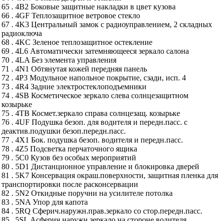
65 . 4B2 Боковые защитные накладки в цвет кузова
66 . 4GF Теплозащитное ветровое стекло
67 . 4K3 Центральный замок с радиоуправлением, 2 складных
радиоключа
68 . 4KC Зеленое теплозащитное остекление
69 . 4L6 Автоматически затемняющееся зеркало салона
70 . 4LA Без элемента управления
71 . 4N1 Обтянутая кожей передняя панель
72 . 4P3 Модульное напольное покрытие, сзади, исп. 4
73 . 4R4 Задние электростеклоподъемники
74 . 4SB Косметическое зеркало слева солнцезащитном
козырьке
75 . 4TB Космет.зеркало справа солнцезащ. козырьке
76 . 4UF Подушка безоп. для водителя и передн.пасс. с
деактив.подушки безоп.передн.пасс.
77 . 4X1 Бок. подушка безоп. водителя и передн.пасс.
78 . 4Z5 Подсветка перчаточного ящика
79 . 5C0 Кузов без особых мероприятий
80 . 5D1 Дистанционное управление и блокировка дверей
81 . 5K7 Консервация окраш.поверхности, защитная пленка для
транспортировки после расконсервации
82 . 5N2 Откидные поручни на усилителе потолка
83 . 5NA Упор для капота
84 . 5RQ Сферич.наружн.прав.зеркало со стор.передн.пасс.
85 . 5SL Асферич.наружн.зеркало на стороне водителя