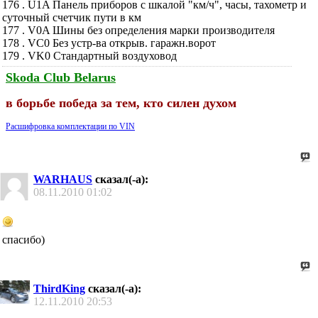
176 . U1A Панель приборов с шкалой "км/ч", часы, тахометр и
суточный счетчик пути в км
177 . V0A Шины без определения марки производителя
178 . VC0 Без устр-ва открыв. гаражн.ворот
179 . VK0 Стандартный воздуховод
Skoda Club Belarus
в борьбе победа за тем, кто силен духом
Расшифровка комплектации по VIN
WARHAUS
сказал(-а):
08.11.2010
01:02
спасибо)
ThirdKing
сказал(-а):
12.11.2010
20:53