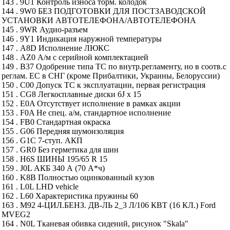
143 . 9U1 Контроль износа торм. колодок
144 . 9W0 БЕЗ ПОДГОТОВКИ ДЛЯ ПОСТЗАВОДСКОЙ
УСТАНОВКИ АВТОТЕЛЕФОНА/АВТОТЕЛЕФОНА
145 . 9WR Аудио-разъем
146 . 9Y1 Индикация наружной температуры
147 . A8D Исполнение ЛЮКС
148 . AZ0 А/м с серийной комплектацией
149 . B37 Одобрение типа ТС по внутр.регламенту, но в соотв.с
реглам. ЕС в СНГ (кроме Прибалтики, Украины, Белоруссии)
150 . C00 Допуск ТС к эксплуатации, первая регистрация
151 . CG8 Легкосплавные диски 6J x 15
152 . E0A Отсутствует исполнение в рамках акции
153 . F0A Не спец. а/м, стандартное исполнение
154 . FB0 Стандартная окраска
155 . G06 Передняя шумоизоляция
156 . G1C 7-ступ. АКП
157 . GR0 Без герметика для шин
158 . H6S ШИНЫ 195/65 R 15
159 . J0L АКБ 340 А (70 А*ч)
160 . K8B Полностью оцинкованный кузов
161 . L0L LHD vehicle
162 . L60 Характеристика пружины 60
163 . M92 4-ЦИЛ.БЕНЗ. ДВ-ЛЬ 2_3 Л/106 КВТ (16 КЛ.) Ford
MVEG2
164 . N0L Тканевая обивка сидений, рисунок "Skala"