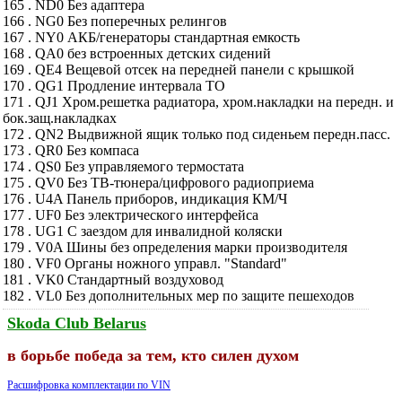
165 . ND0 Без адаптера
166 . NG0 Без поперечных релингов
167 . NY0 АКБ/генераторы стандартная емкость
168 . QA0 без встроенных детских сидений
169 . QE4 Вещевой отсек на передней панели с крышкой
170 . QG1 Продление интервала ТО
171 . QJ1 Хром.решетка радиатора, хром.накладки на передн. и
бок.защ.накладках
172 . QN2 Выдвижной ящик только под сиденьем передн.пасс.
173 . QR0 Без компаса
174 . QS0 Без управляемого термостата
175 . QV0 Без ТВ-тюнера/цифрового радиоприема
176 . U4A Панель приборов, индикация КМ/Ч
177 . UF0 Без электрического интерфейса
178 . UG1 С заездом для инвалидной коляски
179 . V0A Шины без определения марки производителя
180 . VF0 Органы ножного управл. "Standard"
181 . VK0 Стандартный воздуховод
182 . VL0 Без дополнительных мер по защите пешеходов
Skoda Club Belarus
в борьбе победа за тем, кто силен духом
Расшифровка комплектации по VIN