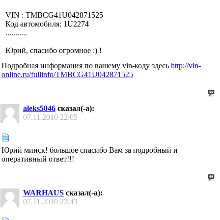
VIN : TMBCG41U042871525
Код автомобиля: 1U2274
...........
Юрий, спасибо огромное :) !
Подробная информация по вашему vin-коду здесь
http://vin-
online.ru/fullinfo/TMBCG41U042871525
aleks5046
сказал(-а):
07.11.2010
22:05
Юрий минск! большое спасибо Вам за подробный и
оперативный ответ!!!
WARHAUS
сказал(-а):
07.11.2010
23:43