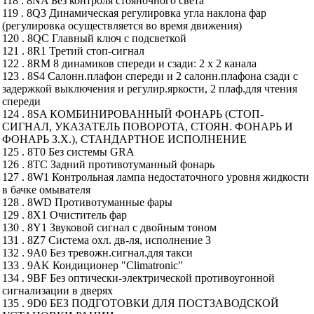
118 . 8NA Без контроля стояночного света
119 . 8Q3 Динамическая регулировка угла наклона фар
(регулировка осуществляется во время движения)
120 . 8QC Главный ключ с подсветкой
121 . 8R1 Третий стоп-сигнал
122 . 8RM 8 динамиков спереди и сзади: 2 х 2 канала
123 . 8S4 Салонн.плафон спереди и 2 салонн.плафона сзади с
задержкой выключения и регулир.яркости, 2 плаф.для чтения
спереди
124 . 8SA КОМБИНИРОВАННЫЙ ФОНАРЬ (СТОП-
СИГНАЛ, УКАЗАТЕЛЬ ПОВОРОТА, СТОЯН. ФОНАРЬ И
ФОНАРЬ З.Х.), СТАНДАРТНОЕ ИСПОЛНЕНИЕ
125 . 8T0 Без системы GRA
126 . 8TC Задний противотуманный фонарь
127 . 8W1 Контрольная лампа недостаточного уровня жидкости
в бачке омывателя
128 . 8WD Противотуманные фары
129 . 8X1 Очиститель фар
130 . 8Y1 Звуковой сигнал с двойным тоном
131 . 8Z7 Система охл. дв-ля, исполнение 3
132 . 9A0 Без тревожн.сигнал.для такси
133 . 9AK Кондиционер "Climatronic"
134 . 9BF Без оптически-электрической противоугонной
сигнализации в дверях
135 . 9D0 БЕЗ ПОДГОТОВКИ ДЛЯ ПОСТЗАВОДСКОЙ