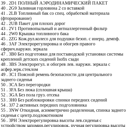
39 . 2D1 ПОЛНЫЙ АЭРОДИНАМИЧЕСКИЙ ПАКЕТ
40 . 2G9 Заливная горловина 2 со вставкой
41 . 2LB Топливный бак со спец. обработкой материала
(фторирование)
42 . 2UB Пакет для плохих дорог
43 . 2V1 Противопыльный и антиаллергенный фильтр
44 . 2W0 Крышка топливного бака
45 . 2ZG Кож.рул.колесо для подушки безоп. с инерц. демпф.
46 . 3AF Электрорегулировка и обогрев правого
сферич.наружн. зеркала
47 . 3B0 Без подготовки для постзаводской установки системы
креплений детских сидений Isofix сзади
48 . 3BS Электрорегул. и обогрев лев. наружн. зеркала с
асфер.зерк.стеклом
49 . 3C1 Поясной ремень безопасности для центрального
заднего сиденья
50 . 3CA Без перегородки
51 . 3FA Без люка (сплошная крыша)
52 . 3GA Без пола груз. отсека
53 . 3H0 Без разблокировки спинки передних сидений
54 . 3J7 2 активных передних подголовника
55 . 3NW Откидная, асимметрично разделенная, спинка заднего
сиденья с центр.подлокотником
56 . 3PH Электрорегулировка высоты лев.сиденья с
устройством запомин.регулировок, ручная регулировка высоты