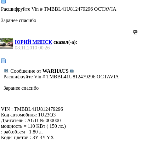
Расшифруйте Vin # TMBBL41U812479296 OCTAVIA
Заранее спасибо
ЮРИЙ МИНСК
сказал(-а):
08.11.2010
00:26
Сообщение от
WARHAUS
Расшифруйте Vin # TMBBL41U812479296 OCTAVIA
Заранее спасибо
VIN : TMBBL41U812479296
Код автомобиля: 1U23Q3
Двигатель : AGU № 000000
мощность = 110 КВт ( 150 лс.)
: раб.объем= 1.80 л.
Коды цветов : 3Y 3Y YX