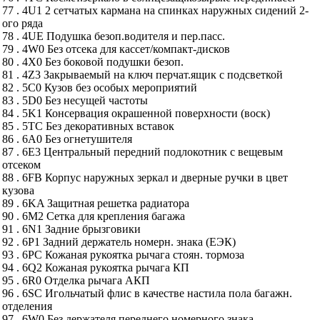
77 . 4U1 2 сетчатых кармана на спинках наружных сидений 2-
ого ряда
78 . 4UE Подушка безоп.водителя и пер.пасс.
79 . 4W0 Без отсека для кассет/компакт-дисков
80 . 4X0 Без боковой подушки безоп.
81 . 4Z3 Закрываемый на ключ перчат.ящик с подсветкой
82 . 5C0 Кузов без особых мероприятий
83 . 5D0 Без несущей частоты
84 . 5K1 Консервация окрашенной поверхности (воск)
85 . 5TC Без декоративных вставок
86 . 6A0 Без огнетушителя
87 . 6E3 Центральный передний подлокотник с вещевым
отсеком
88 . 6FB Корпус наружных зеркал и дверные ручки в цвет
кузова
89 . 6KA Защитная решетка радиатора
90 . 6M2 Сетка для крепления багажа
91 . 6N1 Задние брызговики
92 . 6P1 Задний держатель номерн. знака (ЕЭК)
93 . 6PC Кожаная рукоятка рычага стоян. тормоза
94 . 6Q2 Кожаная рукоятка рычага КП
95 . 6R0 Отделка рычага АКП
96 . 6SC Игольчатый флис в качестве настила пола багажн.
отделения
97 . 6W0 Без держателя переднего номерного знака