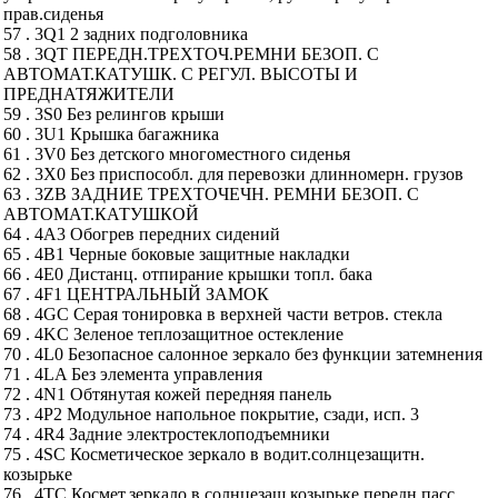
прав.сиденья
57 . 3Q1 2 задних подголовника
58 . 3QT ПЕРЕДН.ТРЕХТОЧ.РЕМНИ БЕЗОП. С
АВТОМАТ.КАТУШК. С РЕГУЛ. ВЫСОТЫ И
ПРЕДНАТЯЖИТЕЛИ
59 . 3S0 Без релингов крыши
60 . 3U1 Крышка багажника
61 . 3V0 Без детского многоместного сиденья
62 . 3X0 Без приспособл. для перевозки длинномерн. грузов
63 . 3ZB ЗАДНИЕ ТРЕХТОЧЕЧН. РЕМНИ БЕЗОП. С
АВТОМАТ.КАТУШКОЙ
64 . 4A3 Обогрев передних сидений
65 . 4B1 Черные боковые защитные накладки
66 . 4E0 Дистанц. отпирание крышки топл. бака
67 . 4F1 ЦЕНТРАЛЬНЫЙ ЗАМОК
68 . 4GC Серая тонировка в верхней части ветров. стекла
69 . 4KC Зеленое теплозащитное остекление
70 . 4L0 Безопасное салонное зеркало без функции затемнения
71 . 4LA Без элемента управления
72 . 4N1 Обтянутая кожей передняя панель
73 . 4P2 Модульное напольное покрытие, сзади, исп. 3
74 . 4R4 Задние электростеклоподъемники
75 . 4SC Косметическое зеркало в водит.солнцезащитн.
козырьке
76 . 4TC Космет.зеркало в солнцезащ.козырьке передн.пасс.