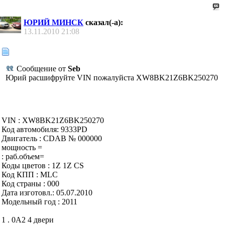
ЮРИЙ МИНСК
сказал(-а):
13.11.2010
21:08
Сообщение от
Seb
Юрий расшифруйте VIN пожалуйста XW8BK21Z6BK250270
VIN : XW8BK21Z6BK250270
Код автомобиля: 9333PD
Двигатель : CDAB № 000000
мощность =
: раб.объем=
Коды цветов : 1Z 1Z CS
Код КПП : MLC
Код страны : 000
Дата изготовл.: 05.07.2010
Модельный год : 2011
1 . 0A2 4 двери