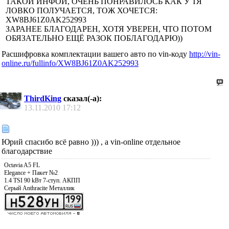
ТАКОЙ ИНФОЙ, ОЧЕНЬ ПОНРАВИЛОСЬ КАК У ТЯ
ЛОВКО ПОЛУЧАЕТСЯ, ТОЖ ХОЧЕТСЯ:
XW8BJ61Z0AK252993
ЗАРАНЕЕ БЛАГОДАРЕН, ХОТЯ УВЕРЕН, ЧТО ПОТОМ
ОБЯЗАТЕЛЬНО ЕЩЁ РАЗОК ПОБЛАГОДАРЮ))
Расшифровка комплектации вашего авто по vin-коду
http://vin-
online.ru/fullinfo/XW8BJ61Z0AK252993
ThirdKing
сказал(-а):
13.11.2010
17:12
Юрий спасибо всё равно ))) , а vin-online отдельное
благодарствие
Octavia A5 FL
Elegance + Пакет №2
1.4 TSI 90 kВт 7-ступ. АКПП
Серый Anthracite Металлик