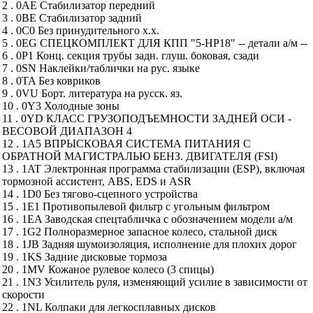
2 . 0AE Стабилизатор передний
3 . 0BE Стабилизатор задний
4 . 0C0 Без принудительного х.х.
5 . 0EG СПЕЦКОМПЛЕКТ ДЛЯ КПП "5-HP18" -- детали а/м --
6 . 0P1 Конц. секция трубы задн. глуш. боковая, сзади
7 . 0SN Наклейки/таблички на рус. языке
8 . 0TA Без ковриков
9 . 0VU Борт. литература на русск. яз.
10 . 0Y3 Холодные зоны
11 . 0YD КЛАСС ГРУЗОПОДЪЕМНОСТИ ЗАДНЕЙ ОСИ -
ВЕСОВОЙ ДИАПАЗОН 4
12 . 1A5 ВПРЫСКОВАЯ СИСТЕМА ПИТАНИЯ С
ОБРАТНОЙ МАГИСТРАЛЬЮ БЕНЗ. ДВИГАТЕЛЯ (FSI)
13 . 1AT Электронная программа стабилизации (ESP), включая
тормозной ассистент, ABS, EDS и ASR
14 . 1D0 Без тягово-сцепного устройства
15 . 1E1 Противопылевой фильтр с угольным фильтром
16 . 1EA Заводская спецтабличка с обозначением модели а/м
17 . 1G2 Полноразмерное запасное колесо, стальной диск
18 . 1JB Задняя шумоизоляция, исполнение для плохих дорог
19 . 1KS Задние дисковые тормоза
20 . 1MV Кожаное рулевое колесо (3 спицы)
21 . 1N3 Усилитель руля, изменяющий усилие в зависимости от
скорости
22 . 1NL Колпаки для легкосплавных дисков