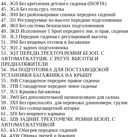
44 . 3G0 Без крепления детского сиденья (ISOFIX)
45 . 3GA Без пола груз. отсека
46 . 3H0 Без разблокировки спинки передних сидений
47 . 3J1 Регулируемые по высоте передние подголовники
48 . 3K0 Без системы безопасных подголовников
49 . 3KD Исполнение 1 Sport переднего лев. и прав. сиденья
50 . 3L3 Передние сиденья с регулировкой высоты
51 . 3N0 Без вещевых отсеков в багажнике
52 . 3Q1 2 задних подголовника
53 . 3QT ПЕРЕДН.ТРЕХТОЧ.РЕМНИ БЕЗОП. С
АВТОМАТ.КАТУШК. С РЕГУЛ. ВЫСОТЫ И
ПРЕДНАТЯЖИТЕЛИ
54 . 3S4 ПОДГОТОВКА ДЛЯ ПОСТЗАВОДСКОЙ
УСТАНОВКИ БАГАЖНИКА НА КРЫШУ
55 . 3SB Стандартное переднее правое сиденье
56 . 3TB Стандартное переднее левое сиденье
57 . 3U1 Крышка багажника
58 . 3W0 Без дополнительной шумоизоляции для салона
59 . 3X0 Без приспособл. для перевозки длинномерн. грузов
60 . 3Y0 Без солнцезащитной шторки
61 . 3Z0 Без вещевого кармана
62 . 3ZB ЗАДНИЕ ТРЕХТОЧЕЧН. РЕМНИ БЕЗОП. С
АВТОМАТ.КАТУШКОЙ
63 . 4A3 Обогрев передних сидений
64 . 4AW Обивка дверей и боковин