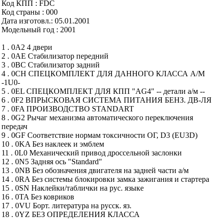
Код КПП : FDC
Код страны : 000
Дата изготовл.: 05.01.2001
Модельный год : 2001
1 . 0A2 4 двери
2 . 0AE Стабилизатор передний
3 . 0BC Стабилизатор задний
4 . 0CH СПЕЦКОМПЛЕКТ ДЛЯ ДАННОГО КЛАССА А/М
-1U0-
5 . 0EL СПЕЦКОМПЛЕКТ ДЛЯ КПП "AG4" -- детали а/м --
6 . 0F2 ВПРЫСКОВАЯ СИСТЕМА ПИТАНИЯ БЕНЗ. ДВ-ЛЯ
7 . 0FA ПРОИЗВОДСТВО STANDART
8 . 0G2 Рычаг механизма автоматического переключения
передач
9 . 0GF Соответствие нормам токсичности ОГ, D3 (EU3D)
10 . 0KA Без наклеек и эмблем
11 . 0L0 Механический привод дроссельной заслонки
12 . 0N5 Задняя ось "Standard"
13 . 0NB Без обозначения двигателя на задней части а/м
14 . 0RA Без системы блокировки замка зажигания и стартера
15 . 0SN Наклейки/таблички на рус. языке
16 . 0TA Без ковриков
17 . 0VU Борт. литература на русск. яз.
18 . 0YZ БЕЗ ОПРЕДЕЛЕНИЯ КЛАССА