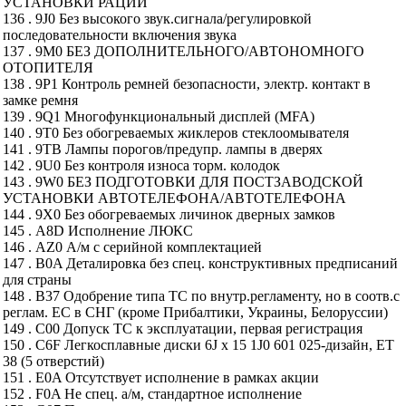
УСТАНОВКИ РАЦИИ
136 . 9J0 Без высокого звук.сигнала/регулировкой
последовательности включения звука
137 . 9M0 БЕЗ ДОПОЛНИТЕЛЬНОГО/АВТОНОМНОГО
ОТОПИТЕЛЯ
138 . 9P1 Контроль ремней безопасности, электр. контакт в
замке ремня
139 . 9Q1 Многофункциональный дисплей (MFA)
140 . 9T0 Без обогреваемых жиклеров стеклоомывателя
141 . 9TB Лампы порогов/предупр. лампы в дверях
142 . 9U0 Без контроля износа торм. колодок
143 . 9W0 БЕЗ ПОДГОТОВКИ ДЛЯ ПОСТЗАВОДСКОЙ
УСТАНОВКИ АВТОТЕЛЕФОНА/АВТОТЕЛЕФОНА
144 . 9X0 Без обогреваемых личинок дверных замков
145 . A8D Исполнение ЛЮКС
146 . AZ0 А/м с серийной комплектацией
147 . B0A Деталировка без спец. конструктивных предписаний
для страны
148 . B37 Одобрение типа ТС по внутр.регламенту, но в соотв.с
реглам. ЕС в СНГ (кроме Прибалтики, Украины, Белоруссии)
149 . C00 Допуск ТС к эксплуатации, первая регистрация
150 . C6F Легкосплавные диски 6J x 15 1J0 601 025-дизайн, ET
38 (5 отверстий)
151 . E0A Отсутствует исполнение в рамках акции
152 . F0A Не спец. а/м, стандартное исполнение