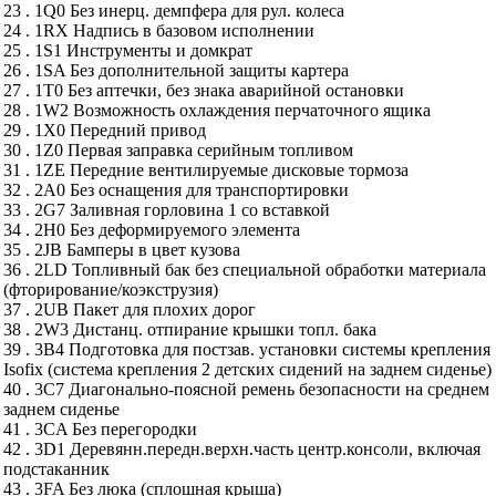
23 . 1Q0 Без инерц. демпфера для рул. колеса
24 . 1RX Надпись в базовом исполнении
25 . 1S1 Инструменты и домкрат
26 . 1SA Без дополнительной защиты картера
27 . 1T0 Без аптечки, без знака аварийной остановки
28 . 1W2 Возможность охлаждения перчаточного ящика
29 . 1X0 Передний привод
30 . 1Z0 Первая заправка серийным топливом
31 . 1ZE Передние вентилируемые дисковые тормоза
32 . 2A0 Без оснащения для транспортировки
33 . 2G7 Заливная горловина 1 со вставкой
34 . 2H0 Без деформируемого элемента
35 . 2JB Бамперы в цвет кузова
36 . 2LD Топливный бак без специальной обработки материала
(фторирование/коэкструзия)
37 . 2UB Пакет для плохих дорог
38 . 2W3 Дистанц. отпирание крышки топл. бака
39 . 3B4 Подготовка для постзав. установки системы крепления
Isofix (система крепления 2 детских сидений на заднем сиденье)
40 . 3C7 Диагонально-поясной ремень безопасности на среднем
заднем сиденье
41 . 3CA Без перегородки
42 . 3D1 Деревянн.передн.верхн.часть центр.консоли, включая
подстаканник
43 . 3FA Без люка (сплошная крыша)