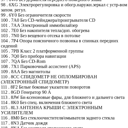
98 . 6XG Электрорегулировка и обогр.наружн.зеркал с устр-вом
запом. регул.
99 . 6Y0 Без ограничителя скорости
100 . 7A0 Без CD-чейнджера/проигрывателя CD
101 . 7AA Электронный иммобилайзер
102 . 7E0 Без накопителя тепла/доп. обогрева
103 . 7N0 Без вещевого отсека в потолке
104 . 7P4 Опора поясничного позвонка в спинках передних
сидений
105 . 7PB Класс 2 платформенной группы
106 . 7Q0 Без прибора навигации
107 . 7QA Без CD-Rom
108 . 7X1 Парковочный ассистент (APS)
109 . 8AA Без магнитолы
110 . 8CC СПИДОМЕТР НЕ ОПЛОМБИРОВАН
(ЭЛЕКТРОННЫЙ СПИДОМЕТР)
111 . 8F2 Белые боковые указатели поворотов
112 . 8GD Генератор 90 А
113 . 8JW Би-ксеноновые фары, для ближнего и дальнего света
114 . 8K0 Без спец. включения ближнего света
115 . 8L3 АНТЕННА КРЫШИ С ЭЛЕКТРОННЫМ
УСИЛИТЕЛЕМ
116 . 8M0 Без стеклоочистителя/омывателя заднего стекла
117 . 8N3 Датчик дождя