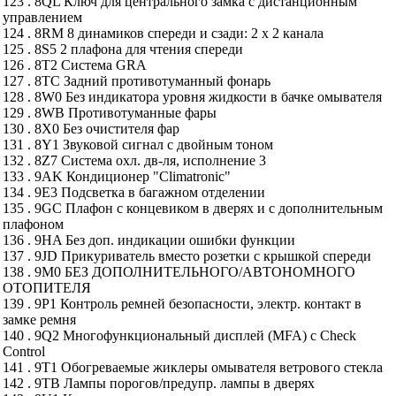
123 . 8QL Ключ для центрального замка с дистанционным
управлением
124 . 8RM 8 динамиков спереди и сзади: 2 х 2 канала
125 . 8S5 2 плафона для чтения спереди
126 . 8T2 Система GRA
127 . 8TC Задний противотуманный фонарь
128 . 8W0 Без индикатора уровня жидкости в бачке омывателя
129 . 8WB Противотуманные фары
130 . 8X0 Без очистителя фар
131 . 8Y1 Звуковой сигнал с двойным тоном
132 . 8Z7 Система охл. дв-ля, исполнение 3
133 . 9AK Кондиционер "Climatronic"
134 . 9E3 Подсветка в багажном отделении
135 . 9GC Плафон с концевиком в дверях и с дополнительным
плафоном
136 . 9HA Без доп. индикации ошибки функции
137 . 9JD Прикуриватель вместо розетки с крышкой спереди
138 . 9M0 БЕЗ ДОПОЛНИТЕЛЬНОГО/АВТОНОМНОГО
ОТОПИТЕЛЯ
139 . 9P1 Контроль ремней безопасности, электр. контакт в
замке ремня
140 . 9Q2 Многофункциональный дисплей (MFA) с Check
Control
141 . 9T1 Обогреваемые жиклеры омывателя ветрового стекла
142 . 9TB Лампы порогов/предупр. лампы в дверях