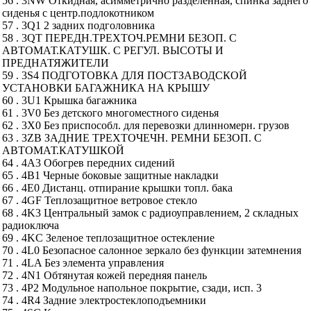
56 . 3NW Откидная, асимметрично разделенная, спинка заднего
сиденья с центр.подлокотником
57 . 3Q1 2 задних подголовника
58 . 3QT ПЕРЕДН.ТРЕХТОЧ.РЕМНИ БЕЗОП. С
АВТОМАТ.КАТУШК. С РЕГУЛ. ВЫСОТЫ И
ПРЕДНАТЯЖИТЕЛИ
59 . 3S4 ПОДГОТОВКА ДЛЯ ПОСТЗАВОДСКОЙ
УСТАНОВКИ БАГАЖНИКА НА КРЫШУ
60 . 3U1 Крышка багажника
61 . 3V0 Без детского многоместного сиденья
62 . 3X0 Без приспособл. для перевозки длинномерн. грузов
63 . 3ZB ЗАДНИЕ ТРЕХТОЧЕЧН. РЕМНИ БЕЗОП. С
АВТОМАТ.КАТУШКОЙ
64 . 4A3 Обогрев передних сидений
65 . 4B1 Черные боковые защитные накладки
66 . 4E0 Дистанц. отпирание крышки топл. бака
67 . 4GF Теплозащитное ветровое стекло
68 . 4K3 Центральный замок с радиоуправлением, 2 складных
радиоключа
69 . 4KC Зеленое теплозащитное остекление
70 . 4L0 Безопасное салонное зеркало без функции затемнения
71 . 4LA Без элемента управления
72 . 4N1 Обтянутая кожей передняя панель
73 . 4P2 Модульное напольное покрытие, сзади, исп. 3
74 . 4R4 Задние электростеклоподъемники