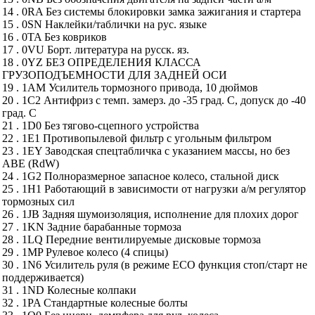
14 . 0RA Без системы блокировки замка зажигания и стартера
15 . 0SN Наклейки/таблички на рус. языке
16 . 0TA Без ковриков
17 . 0VU Борт. литература на русск. яз.
18 . 0YZ БЕЗ ОПРЕДЕЛЕНИЯ КЛАССА
ГРУЗОПОДЪЕМНОСТИ ДЛЯ ЗАДНЕЙ ОСИ
19 . 1AM Усилитель тормозного привода, 10 дюймов
20 . 1C2 Антифриз с темп. замерз. до -35 град. С, допуск до -40
град. С
21 . 1D0 Без тягово-сцепного устройства
22 . 1E1 Противопылевой фильтр с угольным фильтром
23 . 1EY Заводская спецтабличка с указанием массы, но без
ABE (RdW)
24 . 1G2 Полноразмерное запасное колесо, стальной диск
25 . 1H1 Работающий в зависимости от нагрузки а/м регулятор
тормозных сил
26 . 1JB Задняя шумоизоляция, исполнение для плохих дорог
27 . 1KN Задние барабанные тормоза
28 . 1LQ Передние вентилируемые дисковые тормоза
29 . 1MP Рулевое колесо (4 спицы)
30 . 1N6 Усилитель руля (в режиме ЕСО функция стоп/старт не
поддерживается)
31 . 1ND Колесные колпаки
32 . 1PA Стандартные колесные болты