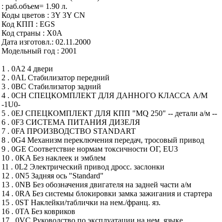
: раб.объем= 1.90 л.
Коды цветов : 3Y 3Y CN
Код КПП : EGS
Код страны : X0A
Дата изготовл.: 02.11.2000
Модельный год : 2001
1 . 0A2 4 двери
2 . 0AL Стабилизатор передний
3 . 0BC Стабилизатор задний
4 . 0CH СПЕЦКОМПЛЕКТ ДЛЯ ДАННОГО КЛАССА А/М
-1U0-
5 . 0EJ СПЕЦКОМПЛЕКТ ДЛЯ КПП "MQ 250" -- детали а/м --
6 . 0F3 СИСТЕМА ПИТАНИЯ ДИЗЕЛЯ
7 . 0FA ПРОИЗВОДСТВО STANDART
8 . 0G4 Механизм переключения передач, тросовый привод
9 . 0GE Соответствие нормам токсичности ОГ, EU3
10 . 0KA Без наклеек и эмблем
11 . 0L2 Электрический привод дросс. заслонки
12 . 0N5 Задняя ось "Standard"
13 . 0NB Без обозначения двигателя на задней части а/м
14 . 0RA Без системы блокировки замка зажигания и стартера
15 . 0ST Наклейки/таблички на нем./франц. яз.
16 . 0TA Без ковриков
17 . 0VC Руководство по эксплуатации на нем. языке