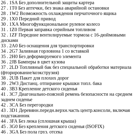
26 . 1SA Без дополнительной защиты картера
27 . 1T0 Без аптечки, без знака аварийной остановки
28 . 1W2 Возможность охлаждения перчаточного ящика
29 . 1X0 Передний привод
30 . 1XA Многофункциональное рулевое колесо
31 . 1Z0 Первая заправка серийным топливом
32 . 1ZF Передние вентилируемые тормоза с 16-дюймовыми
дисками
33 . 2A0 Без оснащения для транспортировки
34 . 2G7 Заливная горловина 1 со вставкой
35 . 2H0 Без деформируемого элемента
36 . 2JB Бамперы в цвет кузова
37 . 2LD Топливный бак без специальной обработки материала
(фторирование/коэкструзия)
38 . 2UB Пакет для плохих дорог
39 . 2W3 Дистанц. отпирание крышки топл. бака
40 . 3B3 Крепление детского сиденья
41 . 3C7 Диагонально-поясной ремень безопасности на среднем
заднем сиденье
42 . 3CA Без перегородки
43 . 3D1 Деревянн.передн.верхн.часть центр.консоли, включая
подстаканник
44 . 3FA Без люка (сплошная крыша)
45 . 3G0 Без крепления детского сиденья (ISOFIX)
46 . 3GA Без пола груз. отсека