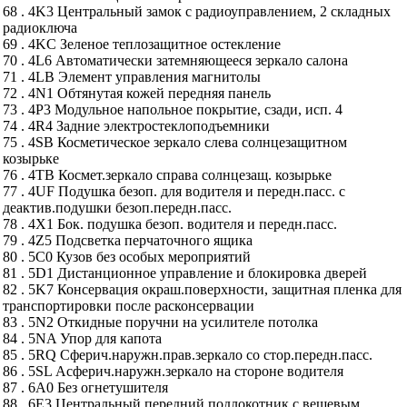
68 . 4K3 Центральный замок с радиоуправлением, 2 складных
радиоключа
69 . 4KC Зеленое теплозащитное остекление
70 . 4L6 Автоматически затемняющееся зеркало салона
71 . 4LB Элемент управления магнитолы
72 . 4N1 Обтянутая кожей передняя панель
73 . 4P3 Модульное напольное покрытие, сзади, исп. 4
74 . 4R4 Задние электростеклоподъемники
75 . 4SB Косметическое зеркало слева солнцезащитном
козырьке
76 . 4TB Космет.зеркало справа солнцезащ. козырьке
77 . 4UF Подушка безоп. для водителя и передн.пасс. с
деактив.подушки безоп.передн.пасс.
78 . 4X1 Бок. подушка безоп. водителя и передн.пасс.
79 . 4Z5 Подсветка перчаточного ящика
80 . 5C0 Кузов без особых мероприятий
81 . 5D1 Дистанционное управление и блокировка дверей
82 . 5K7 Консервация окраш.поверхности, защитная пленка для
транспортировки после расконсервации
83 . 5N2 Откидные поручни на усилителе потолка
84 . 5NA Упор для капота
85 . 5RQ Сферич.наружн.прав.зеркало со стор.передн.пасс.
86 . 5SL Асферич.наружн.зеркало на стороне водителя
87 . 6A0 Без огнетушителя
88 . 6E3 Центральный передний подлокотник с вещевым