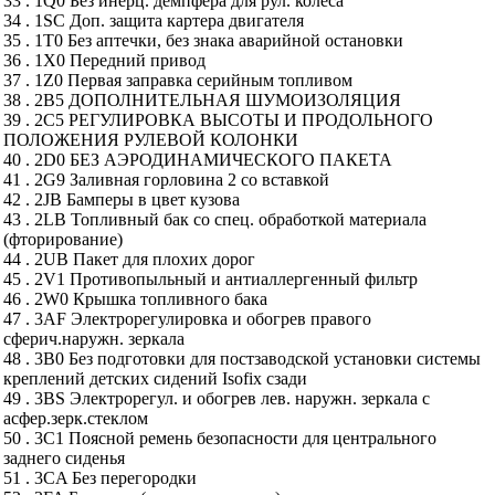
33 . 1Q0 Без инерц. демпфера для рул. колеса
34 . 1SC Доп. защита картера двигателя
35 . 1T0 Без аптечки, без знака аварийной остановки
36 . 1X0 Передний привод
37 . 1Z0 Первая заправка серийным топливом
38 . 2B5 ДОПОЛНИТЕЛЬНАЯ ШУМОИЗОЛЯЦИЯ
39 . 2C5 РЕГУЛИРОВКА ВЫСОТЫ И ПРОДОЛЬНОГО
ПОЛОЖЕНИЯ РУЛЕВОЙ КОЛОНКИ
40 . 2D0 БЕЗ АЭРОДИНАМИЧЕСКОГО ПАКЕТА
41 . 2G9 Заливная горловина 2 со вставкой
42 . 2JB Бамперы в цвет кузова
43 . 2LB Топливный бак со спец. обработкой материала
(фторирование)
44 . 2UB Пакет для плохих дорог
45 . 2V1 Противопыльный и антиаллергенный фильтр
46 . 2W0 Крышка топливного бака
47 . 3AF Электрорегулировка и обогрев правого
сферич.наружн. зеркала
48 . 3B0 Без подготовки для постзаводской установки системы
креплений детских сидений Isofix сзади
49 . 3BS Электрорегул. и обогрев лев. наружн. зеркала с
асфер.зерк.стеклом
50 . 3C1 Поясной ремень безопасности для центрального
заднего сиденья
51 . 3CA Без перегородки