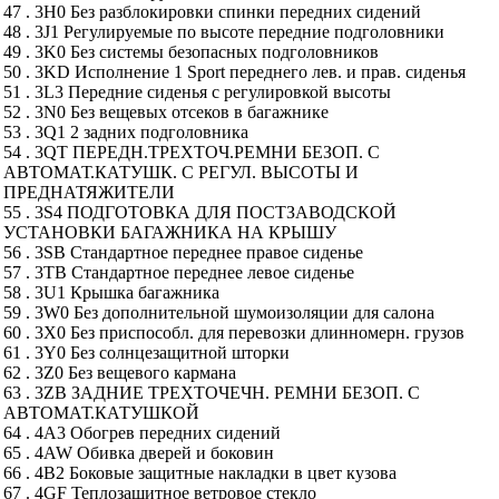
47 . 3H0 Без разблокировки спинки передних сидений
48 . 3J1 Регулируемые по высоте передние подголовники
49 . 3K0 Без системы безопасных подголовников
50 . 3KD Исполнение 1 Sport переднего лев. и прав. сиденья
51 . 3L3 Передние сиденья с регулировкой высоты
52 . 3N0 Без вещевых отсеков в багажнике
53 . 3Q1 2 задних подголовника
54 . 3QT ПЕРЕДН.ТРЕХТОЧ.РЕМНИ БЕЗОП. С
АВТОМАТ.КАТУШК. С РЕГУЛ. ВЫСОТЫ И
ПРЕДНАТЯЖИТЕЛИ
55 . 3S4 ПОДГОТОВКА ДЛЯ ПОСТЗАВОДСКОЙ
УСТАНОВКИ БАГАЖНИКА НА КРЫШУ
56 . 3SB Стандартное переднее правое сиденье
57 . 3TB Стандартное переднее левое сиденье
58 . 3U1 Крышка багажника
59 . 3W0 Без дополнительной шумоизоляции для салона
60 . 3X0 Без приспособл. для перевозки длинномерн. грузов
61 . 3Y0 Без солнцезащитной шторки
62 . 3Z0 Без вещевого кармана
63 . 3ZB ЗАДНИЕ ТРЕХТОЧЕЧН. РЕМНИ БЕЗОП. С
АВТОМАТ.КАТУШКОЙ
64 . 4A3 Обогрев передних сидений
65 . 4AW Обивка дверей и боковин
66 . 4B2 Боковые защитные накладки в цвет кузова
67 . 4GF Теплозащитное ветровое стекло