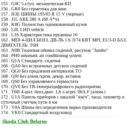
155 . G0C 5-ступ. механическая КП
156 . GR0 Без герметика для шин
157 . H3E ШИНЫ 195/65 R 15 V (черные)
158 . J1L АКБ 280 А (60 А*ч)
159 . K8G Полностью оцинкованный кузов
160 . L0L LHD vehicle
161 . L16 Характеристика пружины 16
162 . ME8 4-ЦИЛ.БЕНЗ. ДВ-ЛЬ 1.6 Л/74 КВТ MPI, EU3-D БАЗ.
ДВИГАТЕЛЬ: T6H
163 . N0B Тканевая обивка сидений, рисунок "Jumbo"
164 . PH0 automatic air conditioning system
165 . Q1A Стандартн. сиденья
166 . QA0 без встроенных детских сидений
167 . QG0 Без продления интервалов ТО
168 . QJ0 Без алюм./хром. декор. вставок
169 . QS0 Без управляемого термостата
170 . QV0 Без ТВ-тюнера/цифрового радиоприема
171 . T6H 4-цил. бенз.двиг. 1,6 л агрег. 06A.F (алюм.)
172 . U1A Панель приборов с шкалой "км/ч", часы, тахометр и
суточный счетчик пути в км
173 . V0A Шины без определения марки производителя
174 . VK0 Стандартный воздуховод
Skoda Club Belarus