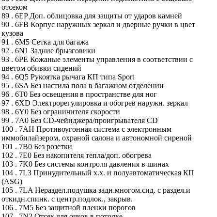
отсеком
89 . 6EP Доп. облицовка для защиты от ударов камней
90 . 6FB Корпус наружных зеркал и дверные ручки в цвет
кузова
91 . 6M5 Сетка для багажа
92 . 6N1 Задние брызговики
93 . 6PE Кожаные элементы управления в соответствии с
цветом обивки сидений
94 . 6Q5 Рукоятка рычага КП типа Sport
95 . 6SA Без настила пола в багажном отделении
96 . 6T0 Без освещения в пространстве для ног
97 . 6XD Электрорегулировка и обогрев наружн. зеркал
98 . 6Y0 Без ограничителя скорости
99 . 7A0 Без CD-чейнджера/проигрывателя CD
100 . 7AH Противоугонная система с электронным
иммобилайзером, охраной салона и автономной сиреной
101 . 7B0 Без розетки
102 . 7E0 Без накопителя тепла/доп. обогрева
103 . 7K0 Без системы контроля давления в шинах
104 . 7L3 Принудительный х.х. и полуавтоматическая КП
(ASG)
105 . 7LA Нераздел.подушка задн.многом.сид. с раздел.и
откидн.спинк. с центр.подлок., закрыв.
106 . 7M5 Без защитной пленки порогов
107 . 7N2 Отсек для очков в потолке