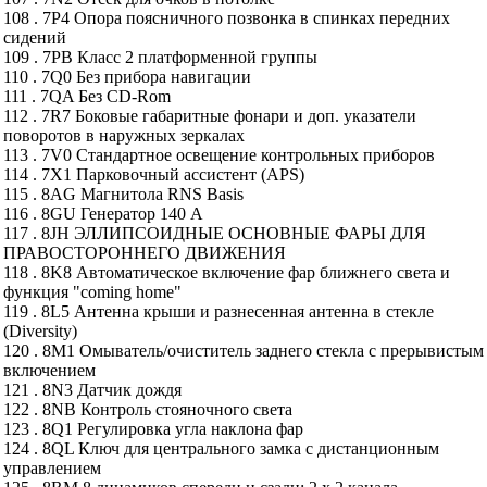
108 . 7P4 Опора поясничного позвонка в спинках передних
сидений
109 . 7PB Класс 2 платформенной группы
110 . 7Q0 Без прибора навигации
111 . 7QA Без CD-Rom
112 . 7R7 Боковые габаритные фонари и доп. указатели
поворотов в наружных зеркалах
113 . 7V0 Стандартное освещение контрольных приборов
114 . 7X1 Парковочный ассистент (APS)
115 . 8AG Магнитола RNS Basis
116 . 8GU Генератор 140 А
117 . 8JH ЭЛЛИПСОИДНЫЕ ОСНОВНЫЕ ФАРЫ ДЛЯ
ПРАВОСТОРОННЕГО ДВИЖЕНИЯ
118 . 8K8 Автоматическое включение фар ближнего света и
функция "coming home"
119 . 8L5 Антенна крыши и разнесенная антенна в стекле
(Diversity)
120 . 8M1 Омыватель/очиститель заднего стекла с прерывистым
включением
121 . 8N3 Датчик дождя
122 . 8NB Контроль стояночного света
123 . 8Q1 Регулировка угла наклона фар
124 . 8QL Ключ для центрального замка с дистанционным
управлением