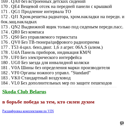
169 . QA0 без встроенных детских сидений
170 . QE4 Вещевой отсек на передней панели с крышкой
171 . QG1 Продление интервала ТО
172 . QJ1 Хром.решетка радиатора, хром.накладки на передн. и
бок.защ.накладках
173 . QN2 Выдвижной ящик только под сиденьем передн.пасс.
174 . QR0 Без компаса
175 . QS0 Без управляемого термостата
176 . QV0 Без ТВ-тюнера/цифрового радиоприема
177 . T53 4-цил. бенз.двиг. 1,6 л агрег. 06A.S (алюм.)
178 . U4A Панель приборов, индикация КМ/Ч
179 . UF0 Без электрического интерфейса
180 . UG0 Без заезда для инвалидной коляски
181 . V0A Шины без определения марки производителя
182 . VF0 Органы ножного управл. "Standard"
183 . VK0 Стандартный воздуховод
184 . VL0 Без дополнительных мер по защите пешеходов
Skoda Club Belarus
в борьбе победа за тем, кто силен духом
Расшифровка комплектации по VIN