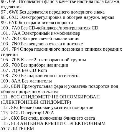
96 . 6SC Игольчатый флис в качестве настила пола багажн.
отделения
97 . 6W0 Без держателя переднего номерного знака
98 . 6XD Электрорегулировка и обогрев наружн. зеркал
99 . 6Y0 Без ограничителя скорости
100 . 7A0 Без CD-чейнджера/проигрывателя CD
101 . 7AA Электронный иммобилайзер
102 . 7E3 Обогрев свечей накаливания
103 . 7N0 Без вещевого отсека в потолке
104 . 7P4 Опора поясничного позвонка в спинках передних
сидений
105 . 7PB Класс 2 платформенной группы
106 . 7Q0 Без прибора навигации
107 . 7QA Без CD-Rom
108 . 7X0 Без парковочного ассистента
109 . 8AA Без магнитолы
110 . 8BN Прямоугольная фара и указатель поворотов под
общим прозрачным стеклом
111 . 8CC СПИДОМЕТР НЕ ОПЛОМБИРОВАН
(ЭЛЕКТРОННЫЙ СПИДОМЕТР)
112 . 8F2 Белые боковые указатели поворотов
113 . 8GL Генератор 120 А
114 . 8K0 Без спец. включения ближнего света
115 . 8L3 АНТЕННА КРЫШИ С ЭЛЕКТРОННЫМ
УСИЛИТЕЛЕМ