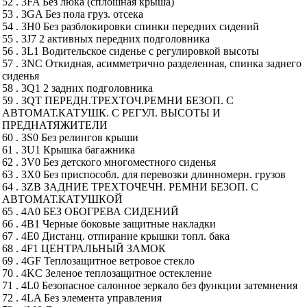
52 . 3FA Без люка (сплошная крыша)
53 . 3GA Без пола груз. отсека
54 . 3H0 Без разблокировки спинки передних сидений
55 . 3J7 2 активных передних подголовника
56 . 3L1 Водительское сиденье с регулировкой высоты
57 . 3NC Откидная, асимметрично разделенная, спинка заднего
сиденья
58 . 3Q1 2 задних подголовника
59 . 3QT ПЕРЕДН.ТРЕХТОЧ.РЕМНИ БЕЗОП. С
АВТОМАТ.КАТУШК. С РЕГУЛ. ВЫСОТЫ И
ПРЕДНАТЯЖИТЕЛИ
60 . 3S0 Без релингов крыши
61 . 3U1 Крышка багажника
62 . 3V0 Без детского многоместного сиденья
63 . 3X0 Без приспособл. для перевозки длинномерн. грузов
64 . 3ZB ЗАДНИЕ ТРЕХТОЧЕЧН. РЕМНИ БЕЗОП. С
АВТОМАТ.КАТУШКОЙ
65 . 4A0 БЕЗ ОБОГРЕВА СИДЕНИЙ
66 . 4B1 Черные боковые защитные накладки
67 . 4E0 Дистанц. отпирание крышки топл. бака
68 . 4F1 ЦЕНТРАЛЬНЫЙ ЗАМОК
69 . 4GF Теплозащитное ветровое стекло
70 . 4KC Зеленое теплозащитное остекление
71 . 4L0 Безопасное салонное зеркало без функции затемнения
72 . 4LA Без элемента управления