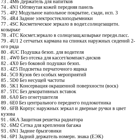
73 . 4M6 Держатель для напитков
74 . 4N1 Обтянутая кожей передняя панель
75 . 4P2 Модульное напольное покрытие, сзади, исп. 3
76 . 4R4 Задние электростеклоподъемники
77 . 4SC Косметическое зеркало в водит.солнцезащитн.
козырьке
78 . 4TC Космет.зеркало в солнцезащ.козырьке передн.пасс.
79 . 4U1 2 сетчатых кармана на спинках наружных сидений 2-
ого ряда
80 . 4UC Подушка безоп. для водителя
81 . 4W0 Без отсека для кассет/компакт-дисков
82 . 4X0 Без боковой подушки безоп.
83 . 4Z5 Подсветка перчаточного ящика
84 . 5C0 Кузов без особых мероприятий
85 . 5D0 Без несущей частоты
86 . 5K1 Консервация окрашенной поверхности (воск)
87 . 5TC Без декоративных вставок
88 . 6A0 Без огнетушителя
89 . 6E0 Без центрального переднего подлокотника
90 . 6FB Корпус наружных зеркал и дверные ручки в цвет
кузова
91 . 6KA Защитная решетка радиатора
92 . 6M2 Сетка для крепления багажа
93 . 6N1 Задние брызговики
94 . 6P1 Задний держатель номерн. знака (ЕЭК)