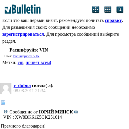
Если это ваш первый визит, рекомендуем почитать
справку
.
Для размещения своих сообщений необходимо
зарегистрироваться
. Для просмотра сообщений выберите
раздел.
Расшифруйте VIN
Тема:
Расшифруйте VIN
Метки:
vin
,
привет всем!
v_dubna
сказал(-а):
08.08.2011
21:34
Сообщение от
ЮРИЙ МИНСК
VIN : XW8BK61Z5CK251614
Премного благодарен!