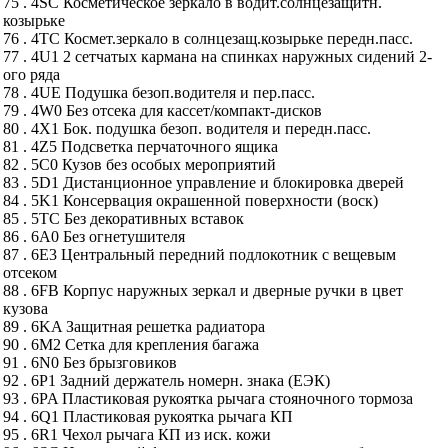
75 . 4SC Косметическое зеркало в водит.солнцезащитн.
козырьке
76 . 4TC Космет.зеркало в солнцезащ.козырьке передн.пасс.
77 . 4U1 2 сетчатых кармана на спинках наружных сидений 2-
ого ряда
78 . 4UE Подушка безоп.водителя и пер.пасс.
79 . 4W0 Без отсека для кассет/компакт-дисков
80 . 4X1 Бок. подушка безоп. водителя и передн.пасс.
81 . 4Z5 Подсветка перчаточного ящика
82 . 5C0 Кузов без особых мероприятий
83 . 5D1 Дистанционное управление и блокировка дверей
84 . 5K1 Консервация окрашенной поверхности (воск)
85 . 5TC Без декоративных вставок
86 . 6A0 Без огнетушителя
87 . 6E3 Центральный передний подлокотник с вещевым
отсеком
88 . 6FB Корпус наружных зеркал и дверные ручки в цвет
кузова
89 . 6KA Защитная решетка радиатора
90 . 6M2 Сетка для крепления багажа
91 . 6N0 Без брызговиков
92 . 6P1 Задний держатель номерн. знака (ЕЭК)
93 . 6PA Пластиковая рукоятка рычага стояночного тормоза
94 . 6Q1 Пластиковая рукоятка рычага КП
95 . 6R1 Чехол рычага КП из иск. кожи