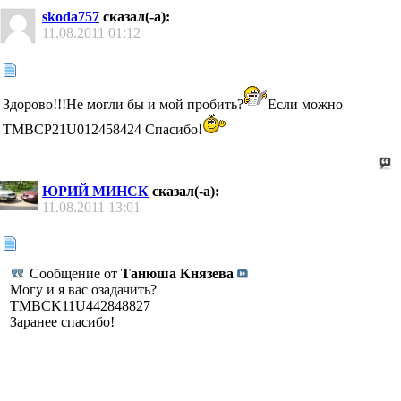
skoda757
сказал(-а):
11.08.2011
01:12
Здорово!!!Не могли бы и мой пробить?
Если можно
TMBCP21U012458424 Cпасибо!
ЮРИЙ МИНСК
сказал(-а):
11.08.2011
13:01
Сообщение от
Танюша Князева
Могу и я вас озадачить?
TMBCK11U442848827
Заранее спасибо!