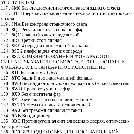
УСИЛИТЕЛЕМ
117 . 8M0 Без стеклоочистителя/омывателя заднего стекла
118 . 8N4 Прерывистое включение стеклоочистителя ветрового
стекла
119 . 8NA Без контроля стояночного света
120 . 8Q1 Регулировка угла наклона фар
121 . 8QC Главный ключ с подсветкой
122 . 8R1 Третий стоп-сигнал
123 . 8RE 4 передних динамика: 2 х 2 канала
124 . 8S5 2 плафона для чтения спереди
125 . 8SA КОМБИНИРОВАННЫЙ ФОНАРЬ (СТОП-
СИГНАЛ, УКАЗАТЕЛЬ ПОВОРОТА, СТОЯН. ФОНАРЬ И
ФОНАРЬ З.Х.), СТАНДАРТНОЕ ИСПОЛНЕНИЕ
126 . 8T0 Без системы GRA
127 . 8TC Задний противотуманный фонарь
128 . 8W0 Без индикатора уровня жидкости в бачке омывателя
129 . 8WD Противотуманные фары
130 . 8X0 Без очистителя фар
131 . 8Y1 Звуковой сигнал с двойным тоном
132 . 8Z7 Система охл. дв-ля, исполнение 3
133 . 9A0 Без тревожн.сигнал.для такси
134 . 9AB Кондиционер
135 . 9BC Противоугонная сигнализация в дверях, оптически-
электрическая
136 . 9D0 БЕЗ ПОДГОТОВКИ ДЛЯ ПОСТЗАВОДСКОЙ