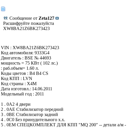
Сообщение от
Zeta127
Расшифруйте пожалуйста
XW8BA21Z6BK273423
VIN : XW8BA21Z6BK273423
Код автомобиля: 9333G4
Двигатель : BSE № 44693
мощность = 75 КВт ( 102 лс.)
: раб.объем= 1.60 л.
Коды цветов : B4 B4 CS
Код КПП : LVN
Код страны : X4M
Дата изготовл.: 14.06.2011
Модельный год : 2011
1 . 0A2 4 двери
2 . 0AE Стабилизатор передний
3 . 0BE Стабилизатор задний
4 . 0C0 Без принудительного х.х.
5 . 0EM СПЕЦКОМПЛЕКТ ДЛЯ КПП "MQ 200" -- детали а/м -