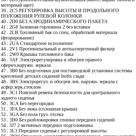
моторный щит)
39 . 2C5 РЕГУЛИРОВКА ВЫСОТЫ И ПРОДОЛЬНОГО
ПОЛОЖЕНИЯ РУЛЕВОЙ КОЛОНКИ
40 . 2D0 БЕЗ АЭРОДИНАМИЧЕСКОГО ПАКЕТА
41 . 2G8 Заливная горловина 2 без вставки
42 . 2LB Топливный бак со спец. обработкой материала
(фторирование)
43 . 2UA Стандартное исполнение
44 . 2V1 Противопыльный и антиаллергенный фильтр
45 . 2W0 Крышка топливного бака
46 . 3AF Электрорегулировка и обогрев правого
сферич.наружн. зеркала
47 . 3B0 Без подготовки для постзаводской установки системы
креплений детских сидений Isofix сзади
48 . 3BS Электрорегул. и обогрев лев. наружн. зеркала с
асфер.зерк.стеклом
49 . 3C1 Поясной ремень безопасности для центрального
заднего сиденья
50 . 3CA Без перегородки
51 . 3FA Без люка (сплошная крыша)
52 . 3GA Без пола груз. отсека
53 . 3H0 Без разблокировки спинки передних сидений
54 . 3J7 2 активных передних подголовника
55 . 3L3 Передние сиденья с регулировкой высоты