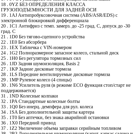
18 . 0YZ БЕЗ ОПРЕДЕЛЕНИЯ КЛАССА
ГРУЗОПОДЪЕМНОСТИ ДЛЯ ЗАДНЕЙ ОСИ
19 . 1AJ Aнтипробуксовочная система (ABS/ASR/EDS) с
электронной блокировкой дифференциала
20 . 1C1 Антифриз с темп. замерз. до -25 град. С, допуск до -30
град. С
21 . 1D0 Без тягово-сцепного устройства
22 . 1E0 Без абсорбера
23 . 1EX Табличка с VIN-номером
24 . 1G2 Полноразмерное запасное колесо, стальной диск
25 . 1H0 Без регулятора тормозных сил
26 . 1JD Задняя шумоизоляция, Basis 2
27 . 1KP Задние дисковые тормоза
28 . 1LS Передние вентилируемые дисковые тормоза
29 . 1MP Рулевое колесо (4 спицы)
30 . 1N6 Усилитель руля (в режиме ЕСО функция стоп/старт не
поддерживается)
31 . 1ND Колесные колпаки
32 . 1PA Стандартные колесные болты
33 . 1Q0 Без инерц. демпфера для рул. колеса
34 . 1SA Без дополнительной защиты картера
35 . 1T0 Без аптечки, без знака аварийной остановки
36 . 1X0 Передний привод
37 . 1Z2 Увеличение объема заправки серийным топливом
38 . 2B3 Дополнительная шумоизоляция (капот, каркас салона и