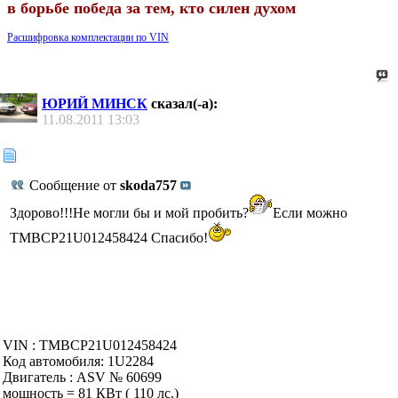
в борьбе победа за тем, кто силен духом
Расшифровка комплектации по VIN
ЮРИЙ МИНСК
сказал(-а):
11.08.2011
13:03
Сообщение от
skoda757
Здорово!!!Не могли бы и мой пробить?
Если можно
TMBCP21U012458424 Cпасибо!
VIN : TMBCP21U012458424
Код автомобиля: 1U2284
Двигатель : ASV № 60699
мощность = 81 КВт ( 110 лс.)