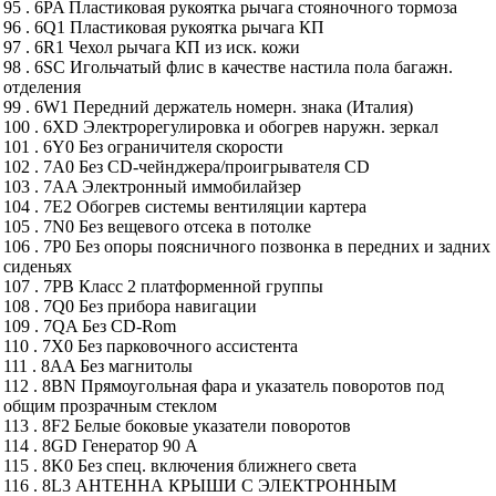
95 . 6PA Пластиковая рукоятка рычага стояночного тормоза
96 . 6Q1 Пластиковая рукоятка рычага КП
97 . 6R1 Чехол рычага КП из иск. кожи
98 . 6SC Игольчатый флис в качестве настила пола багажн.
отделения
99 . 6W1 Передний держатель номерн. знака (Италия)
100 . 6XD Электрорегулировка и обогрев наружн. зеркал
101 . 6Y0 Без ограничителя скорости
102 . 7A0 Без CD-чейнджера/проигрывателя CD
103 . 7AA Электронный иммобилайзер
104 . 7E2 Обогрев системы вентиляции картера
105 . 7N0 Без вещевого отсека в потолке
106 . 7P0 Без опоры поясничного позвонка в передних и задних
сиденьях
107 . 7PB Класс 2 платформенной группы
108 . 7Q0 Без прибора навигации
109 . 7QA Без CD-Rom
110 . 7X0 Без парковочного ассистента
111 . 8AA Без магнитолы
112 . 8BN Прямоугольная фара и указатель поворотов под
общим прозрачным стеклом
113 . 8F2 Белые боковые указатели поворотов
114 . 8GD Генератор 90 А
115 . 8K0 Без спец. включения ближнего света
116 . 8L3 АНТЕННА КРЫШИ С ЭЛЕКТРОННЫМ