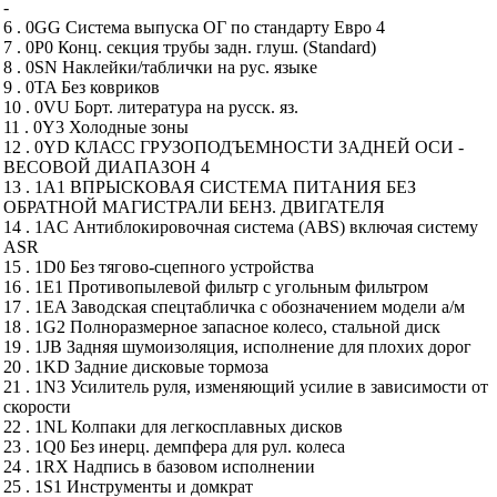
-
6 . 0GG Система выпуска ОГ по стандарту Евро 4
7 . 0P0 Конц. секция трубы задн. глуш. (Standard)
8 . 0SN Наклейки/таблички на рус. языке
9 . 0TA Без ковриков
10 . 0VU Борт. литература на русск. яз.
11 . 0Y3 Холодные зоны
12 . 0YD КЛАСС ГРУЗОПОДЪЕМНОСТИ ЗАДНЕЙ ОСИ -
ВЕСОВОЙ ДИАПАЗОН 4
13 . 1A1 ВПРЫСКОВАЯ СИСТЕМА ПИТАНИЯ БЕЗ
ОБРАТНОЙ МАГИСТРАЛИ БЕНЗ. ДВИГАТЕЛЯ
14 . 1AC Антиблокировочная система (ABS) включая систему
ASR
15 . 1D0 Без тягово-сцепного устройства
16 . 1E1 Противопылевой фильтр с угольным фильтром
17 . 1EA Заводская спецтабличка с обозначением модели а/м
18 . 1G2 Полноразмерное запасное колесо, стальной диск
19 . 1JB Задняя шумоизоляция, исполнение для плохих дорог
20 . 1KD Задние дисковые тормоза
21 . 1N3 Усилитель руля, изменяющий усилие в зависимости от
скорости
22 . 1NL Колпаки для легкосплавных дисков
23 . 1Q0 Без инерц. демпфера для рул. колеса
24 . 1RX Надпись в базовом исполнении
25 . 1S1 Инструменты и домкрат