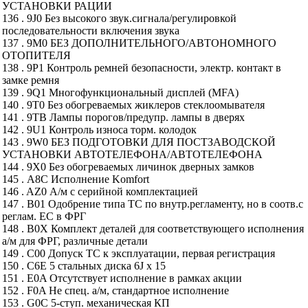
УСТАНОВКИ РАЦИИ
136 . 9J0 Без высокого звук.сигнала/регулировкой
последовательности включения звука
137 . 9M0 БЕЗ ДОПОЛНИТЕЛЬНОГО/АВТОНОМНОГО
ОТОПИТЕЛЯ
138 . 9P1 Контроль ремней безопасности, электр. контакт в
замке ремня
139 . 9Q1 Многофункциональный дисплей (MFA)
140 . 9T0 Без обогреваемых жиклеров стеклоомывателя
141 . 9TB Лампы порогов/предупр. лампы в дверях
142 . 9U1 Контроль износа торм. колодок
143 . 9W0 БЕЗ ПОДГОТОВКИ ДЛЯ ПОСТЗАВОДСКОЙ
УСТАНОВКИ АВТОТЕЛЕФОНА/АВТОТЕЛЕФОНА
144 . 9X0 Без обогреваемых личинок дверных замков
145 . A8C Исполнение Komfort
146 . AZ0 А/м с серийной комплектацией
147 . B01 Одобрение типа ТС по внутр.регламенту, но в соотв.с
реглам. ЕС в ФРГ
148 . B0X Комплект деталей для соответствующего исполнения
а/м для ФРГ, различные детали
149 . C00 Допуск ТС к эксплуатации, первая регистрация
150 . C6E 5 стальных диска 6J x 15
151 . E0A Отсутствует исполнение в рамках акции
152 . F0A Не спец. а/м, стандартное исполнение
153 . G0C 5-ступ. механическая КП