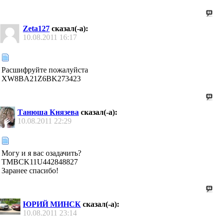
Zeta127
сказал(-а):
10.08.2011
16:17
Расшифруйте пожалуйста
XW8BA21Z6BK273423
Танюша Князева
сказал(-а):
10.08.2011
22:29
Могу и я вас озадачить?
TMBCK11U442848827
Заранее спасибо!
ЮРИЙ МИНСК
сказал(-а):
10.08.2011
23:14