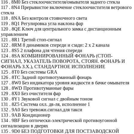
116 . 8M0 Без стеклоочистителя/омывателя заднего стекла
117 . 8N4 Прерывистое включение стеклоочистителя ветрового
стекла
118 . 8NA Без контроля стояночного света
119 . 8Q1 Регулировка угла наклона фар
120 . 8QE Ключ для центрального замка с дистанционным
управлением
121 . 8R1 Третий стоп-сигнал
122 . 8RM 8 динамиков спереди и сзади: 2 х 2 канала
123 . 8S5 2 плафона для чтения спереди
124 . 8SA КОМБИНИРОВАННЫЙ ФОНАРЬ (СТОП-
СИГНАЛ, УКАЗАТЕЛЬ ПОВОРОТА, СТОЯН. ФОНАРЬ И
ФОНАРЬ З.Х.), СТАНДАРТНОЕ ИСПОЛНЕНИЕ
125 . 8T0 Без системы GRA
126 . 8TC Задний противотуманный фонарь
127 . 8W0 Без индикатора уровня жидкости в бачке омывателя
128 . 8WD Противотуманные фары
129 . 8X0 Без очистителя фар
130 . 8Y1 Звуковой сигнал с двойным тоном
131 . 8Z5 Система охл. дв-ля, исполнение 1
132 . 9A0 Без тревожн.сигнал.для такси
133 . 9AB Кондиционер
134 . 9BF Без оптически-электрической противоугонной
сигнализации в дверях
135 . 9D0 БЕЗ ПОДГОТОВКИ ДЛЯ ПОСТЗАВОДСКОЙ