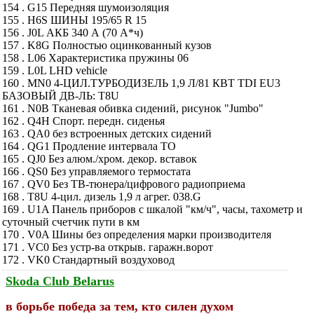
154 . G15 Передняя шумоизоляция
155 . H6S ШИНЫ 195/65 R 15
156 . J0L АКБ 340 А (70 А*ч)
157 . K8G Полностью оцинкованный кузов
158 . L06 Характеристика пружины 06
159 . L0L LHD vehicle
160 . MN0 4-ЦИЛ.ТУРБОДИЗЕЛЬ 1,9 Л/81 КВТ TDI EU3
БАЗОВЫЙ ДВ-ЛЬ: T8U
161 . N0B Тканевая обивка сидений, рисунок "Jumbo"
162 . Q4H Спорт. передн. сиденья
163 . QA0 без встроенных детских сидений
164 . QG1 Продление интервала ТО
165 . QJ0 Без алюм./хром. декор. вставок
166 . QS0 Без управляемого термостата
167 . QV0 Без ТВ-тюнера/цифрового радиоприема
168 . T8U 4-цил. дизель 1,9 л агрег. 038.G
169 . U1A Панель приборов с шкалой "км/ч", часы, тахометр и
суточный счетчик пути в км
170 . V0A Шины без определения марки производителя
171 . VC0 Без устр-ва открыв. гаражн.ворот
172 . VK0 Стандартный воздуховод
Skoda Club Belarus
в борьбе победа за тем, кто силен духом