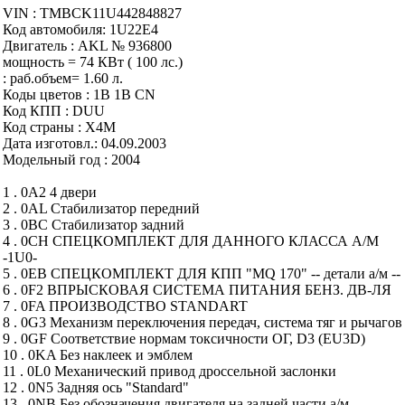
VIN : TMBCK11U442848827
Код автомобиля: 1U22E4
Двигатель : AKL № 936800
мощность = 74 КВт ( 100 лс.)
: раб.объем= 1.60 л.
Коды цветов : 1B 1B CN
Код КПП : DUU
Код страны : X4M
Дата изготовл.: 04.09.2003
Модельный год : 2004
1 . 0A2 4 двери
2 . 0AL Стабилизатор передний
3 . 0BC Стабилизатор задний
4 . 0CH СПЕЦКОМПЛЕКТ ДЛЯ ДАННОГО КЛАССА А/М
-1U0-
5 . 0EB СПЕЦКОМПЛЕКТ ДЛЯ КПП "MQ 170" -- детали а/м --
6 . 0F2 ВПРЫСКОВАЯ СИСТЕМА ПИТАНИЯ БЕНЗ. ДВ-ЛЯ
7 . 0FA ПРОИЗВОДСТВО STANDART
8 . 0G3 Механизм переключения передач, система тяг и рычагов
9 . 0GF Соответствие нормам токсичности ОГ, D3 (EU3D)
10 . 0KA Без наклеек и эмблем
11 . 0L0 Механический привод дроссельной заслонки
12 . 0N5 Задняя ось "Standard"
13 . 0NB Без обозначения двигателя на задней части а/м