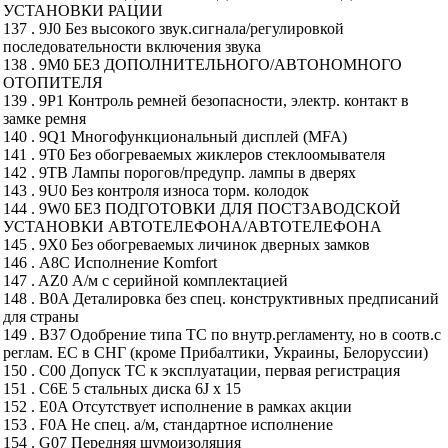
УСТАНОВКИ РАЦИИ
137 . 9J0 Без высокого звук.сигнала/регулировкой
последовательности включения звука
138 . 9M0 БЕЗ ДОПОЛНИТЕЛЬНОГО/АВТОНОМНОГО
ОТОПИТЕЛЯ
139 . 9P1 Контроль ремней безопасности, электр. контакт в
замке ремня
140 . 9Q1 Многофункциональный дисплей (MFA)
141 . 9T0 Без обогреваемых жиклеров стеклоомывателя
142 . 9TB Лампы порогов/предупр. лампы в дверях
143 . 9U0 Без контроля износа торм. колодок
144 . 9W0 БЕЗ ПОДГОТОВКИ ДЛЯ ПОСТЗАВОДСКОЙ
УСТАНОВКИ АВТОТЕЛЕФОНА/АВТОТЕЛЕФОНА
145 . 9X0 Без обогреваемых личинок дверных замков
146 . A8C Исполнение Komfort
147 . AZ0 А/м с серийной комплектацией
148 . B0A Деталировка без спец. конструктивных предписаний
для страны
149 . B37 Одобрение типа ТС по внутр.регламенту, но в соотв.с
реглам. ЕС в СНГ (кроме Прибалтики, Украины, Белоруссии)
150 . C00 Допуск ТС к эксплуатации, первая регистрация
151 . C6E 5 стальных диска 6J x 15
152 . E0A Отсутствует исполнение в рамках акции
153 . F0A Не спец. а/м, стандартное исполнение
154 . G07 Передняя шумоизоляция