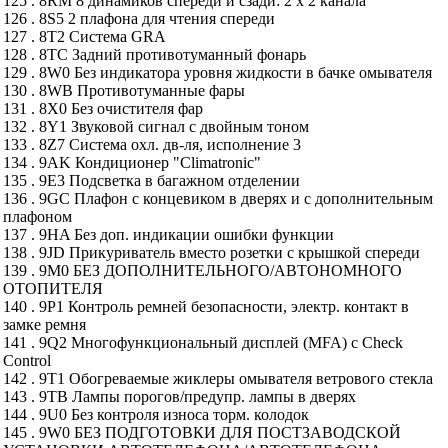
125 . 8RM 8 динамиков спереди и сзади: 2 х 2 канала
126 . 8S5 2 плафона для чтения спереди
127 . 8T2 Система GRA
128 . 8TC Задний противотуманный фонарь
129 . 8W0 Без индикатора уровня жидкости в бачке омывателя
130 . 8WB Противотуманные фары
131 . 8X0 Без очистителя фар
132 . 8Y1 Звуковой сигнал с двойным тоном
133 . 8Z7 Система охл. дв-ля, исполнение 3
134 . 9AK Кондиционер "Climatronic"
135 . 9E3 Подсветка в багажном отделении
136 . 9GC Плафон с концевиком в дверях и с дополнительным
плафоном
137 . 9HA Без доп. индикации ошибки функции
138 . 9JD Прикуриватель вместо розетки с крышкой спереди
139 . 9M0 БЕЗ ДОПОЛНИТЕЛЬНОГО/АВТОНОМНОГО
ОТОПИТЕЛЯ
140 . 9P1 Контроль ремней безопасности, электр. контакт в
замке ремня
141 . 9Q2 Многофункциональный дисплей (MFA) с Check
Control
142 . 9T1 Обогреваемые жиклеры омывателя ветрового стекла
143 . 9TB Лампы порогов/предупр. лампы в дверях
144 . 9U0 Без контроля износа торм. колодок
145 . 9W0 БЕЗ ПОДГОТОВКИ ДЛЯ ПОСТЗАВОДСКОЙ