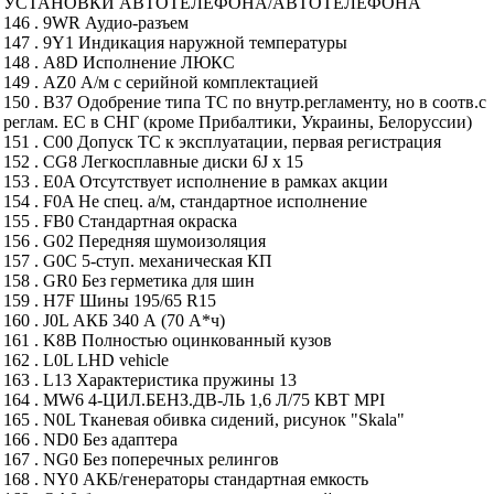
УСТАНОВКИ АВТОТЕЛЕФОНА/АВТОТЕЛЕФОНА
146 . 9WR Аудио-разъем
147 . 9Y1 Индикация наружной температуры
148 . A8D Исполнение ЛЮКС
149 . AZ0 А/м с серийной комплектацией
150 . B37 Одобрение типа ТС по внутр.регламенту, но в соотв.с
реглам. ЕС в СНГ (кроме Прибалтики, Украины, Белоруссии)
151 . C00 Допуск ТС к эксплуатации, первая регистрация
152 . CG8 Легкосплавные диски 6J x 15
153 . E0A Отсутствует исполнение в рамках акции
154 . F0A Не спец. а/м, стандартное исполнение
155 . FB0 Стандартная окраска
156 . G02 Передняя шумоизоляция
157 . G0C 5-ступ. механическая КП
158 . GR0 Без герметика для шин
159 . H7F Шины 195/65 R15
160 . J0L АКБ 340 А (70 А*ч)
161 . K8B Полностью оцинкованный кузов
162 . L0L LHD vehicle
163 . L13 Характеристика пружины 13
164 . MW6 4-ЦИЛ.БЕНЗ.ДВ-ЛЬ 1,6 Л/75 КВТ MPI
165 . N0L Тканевая обивка сидений, рисунок "Skala"
166 . ND0 Без адаптера
167 . NG0 Без поперечных релингов
168 . NY0 АКБ/генераторы стандартная емкость