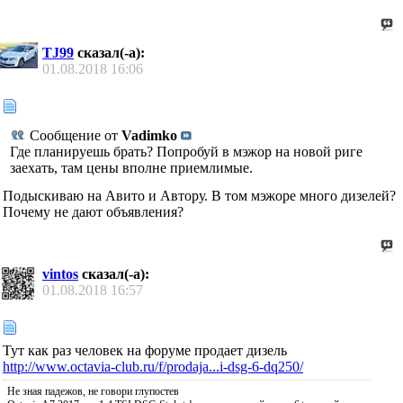
TJ99
сказал(-а):
01.08.2018
16:06
Сообщение от
Vadimko
Где планируешь брать? Попробуй в мэжор на новой риге
заехать, там цены вполне приемлимые.
Подыскиваю на Авито и Автору. В том мэжоре много дизелей?
Почему не дают объявления?
vintos
сказал(-а):
01.08.2018
16:57
Тут как раз человек на форуме продает дизель
http://www.octavia-club.ru/f/prodaja...i-dsg-6-dq250/
Не зная падежов, не говори глупостев