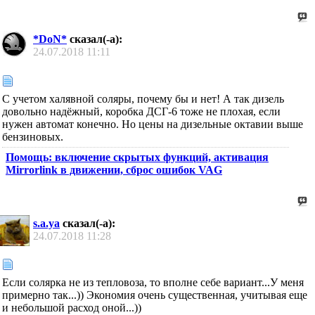
*DoN*
сказал(-а):
24.07.2018
11:11
С учетом халявной соляры, почему бы и нет! А так дизель
довольно надёжный, коробка ДСГ-6 тоже не плохая, если
нужен автомат конечно. Но цены на дизельные октавии выше
бензиновых.
Помощь: включение скрытых функций, активация
Mirrorlink в движении, сброс ошибок VAG
s.a.ya
сказал(-а):
24.07.2018
11:28
Если солярка не из тепловоза, то вполне себе вариант...У меня
примерно так...)) Экономия очень существенная, учитывая еще
и небольшой расход оной...))