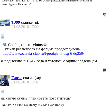
Octavia A7 2017 г.в. 1.4 TSI DSG Style+функциональный пакет 6+зимний
пакет+диски Denom 17"
TJ99
сказал(-а):
01.08.2018
17:00
Сообщение от
vintos
Тут как раз человек на форуме продает дизель
http://www.octavia-club.ru/f/prodaja...i-dsg-6-dq250/
Я подыскиваю 16-17 года и хотелось с одним владельцем.
Fansic
сказал(-а):
01.08.2018
17:02
на какую сумму планируете потратиться?
No Life, No Time, No Money, My Kid Plays Hockey