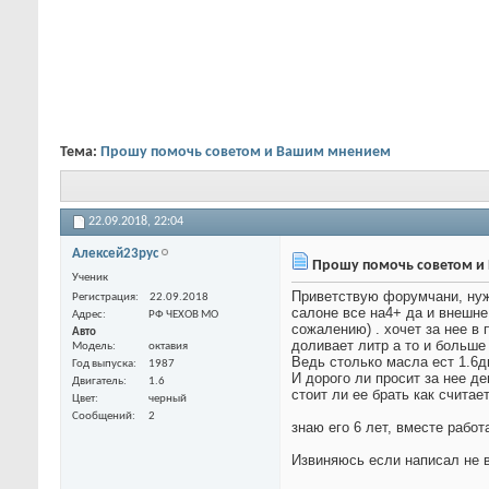
Тема:
Прошу помочь советом и Вашим мнением
22.09.2018,
22:04
Алексей23рус
Прошу помочь советом и
Ученик
Приветствую форумчани, нужн
Регистрация
22.09.2018
салоне все на4+ да и внешне
Адрес
РФ ЧЕХОВ МО
сожалению) . хочет за нее в
Авто
доливает литр а то и больше
Модель
октавия
Ведь столько масла ест 1.6д
Год выпуска
1987
И дорого ли просит за нее д
Двигатель
1.6
стоит ли ее брать как считае
Цвет
черный
Сообщений
2
знаю его 6 лет, вместе работ
Извиняюсь если написал не в