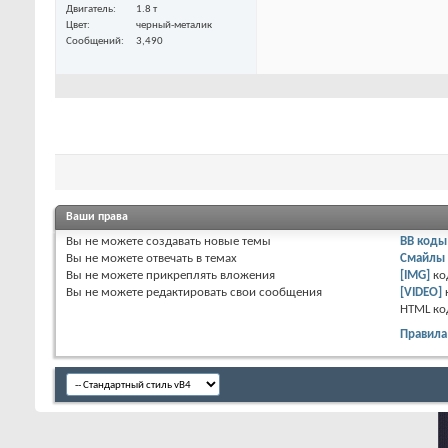
Двигатель
1.8 т
Цвет
черный-металик
Сообщений
3,490
Ваши права
Вы
не можете
создавать новые темы
BB коды
Вы
не можете
отвечать в темах
Смайлы
Вы
не можете
прикреплять вложения
[IMG]
ко
Вы
не можете
редактировать свои сообщения
[VIDEO]
HTML к
о
Правила