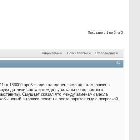
Показано с 1 по 3 из 3
Опции темы
Поиск по теме
Отображение
#1
11г.в 136000 пробег один владелец,зима на штамповках,в
круиз датчики света и дождя ну остальное не помню к
б выставить). Смущает сказал что между заменами масла
кобы новый в гараже лежит не охота парится ему с покраской.