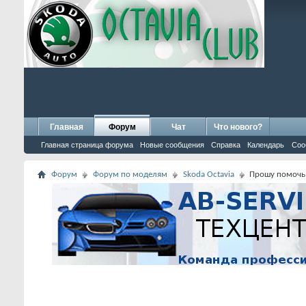
Главная
Форум
Чат
Что нового?
Главная страница форума
Новые сообщения
Справка
Календарь
Соо
Форум
Форум по моделям
Skoda Octavia
Прошу помочь