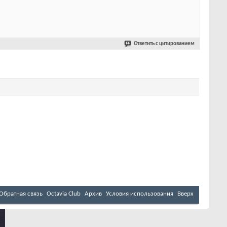
Ответить с цитированием
Обратная связь
Octavia Club
Архив
Условия использования
Вверх