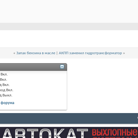
«
Запах бензина в масле
|
АКПП заменил гидротрансформатор
»
Вкл.
Вкл.
д
Вкл.
код
Вкл.
д
Выкл.
 форума