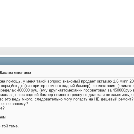
 Вашим мнением
а помощь, у меня такой вопрос: знакомый продает октавию 1.6 мкпп 20
 норм,без дтп(тип притер немного задний бампер), коплектация: (климат 
 пределах 400000 руб. (ему друг -автомеханик посоветовал за 450000ру
 масла , плюс задний бампер немного треснут с далека и не заметишь, я
вс это ведь много, следовательно могу попасть на НЕ дешевый ремонт?
енег по вашему?
те?
аем
 той теме.