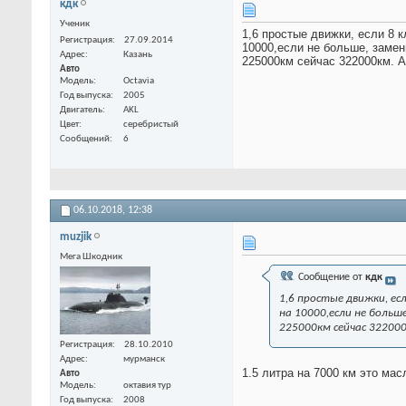
кдк
Ученик
1,6 простые движки, если 8 
Регистрация
27.09.2014
10000,если не больше, замен
Адрес
Казань
225000км сейчас 322000км. А
Авто
Модель
Octavia
Год выпуска
2005
Двигатель
AKL
Цвет
серебристый
Сообщений
6
06.10.2018,
12:38
muzjik
Мега Шкодник
Сообщение от
кдк
1,6 простые движки, ес
на 10000,если не больш
225000км сейчас 322000
Регистрация
28.10.2010
Адрес
мурманск
1.5 литра на 7000 км это ма
Авто
Модель
октавия тур
Год выпуска
2008