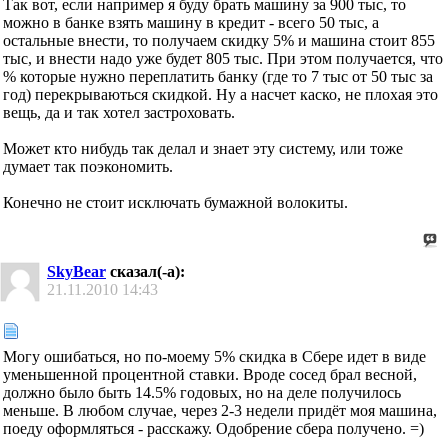
Так вот, если например я буду брать машину за 900 тыс, то
можно в банке взять машину в кредит - всего 50 тыс, а
остальные внести, то получаем скидку 5% и машина стоит 855
тыс, и внести надо уже будет 805 тыс. При этом получается, что
% которые нужно переплатить банку (где то 7 тыс от 50 тыс за
год) перекрываються скидкой. Ну а насчет каско, не плохая это
вещь, да и так хотел застроховать.
Может кто нибудь так делал и знает эту систему, или тоже
думает так поэкономить.
Конечно не стоит исключать бумажной волокиты.
SkyBear
сказал(-а):
21.11.2010
14:43
Могу ошибаться, но по-моему 5% скидка в Сбере идет в виде
уменьшенной процентной ставки. Вроде сосед брал весной,
должно было быть 14.5% годовых, но на деле получилось
меньше. В любом случае, через 2-3 недели придёт моя машина,
поеду оформляться - расскажу. Одобрение сбера получено. =)