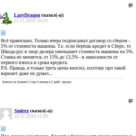
LazyDragon
сказал(-а):
21.11.2010
16:20
Всё правильно. Только вчера подписывал договор со сбером -
5% от стоимости машины. Т.е. если берёшь кредит в Сбере, то
Шкода-рус в лице дилера уменьшает стоимость машины на 5%.
Ставка не меняется, от 15% до 13,5% - в зависимости от
первого взноса и срока кредита.
P.S. Правда, я только треть цены вносил, поэтому про такой
вариант даже не думал...
Катался на Акценте 2 года 4 месяца и 5 дней - продал.
Smirex
сказал(-а):
22.11.2010
11:39