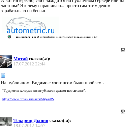
А вот интересно, сайт находится на публичном сервере или на
частном? Я к чему спрашиваю... просто сам этим делом
зарабатываю на бензин...
Митяй
сказал(-а):
17.07.2012
22:44
На публичном. Видимо с хостингом были проблемы.
"Трудности, которые нас не убивают, делают нас сильнее".
https://www.drive2.ru/users/MityaiRS
Товарищ Дынин
сказал(-а):
18.07.2012
14:57