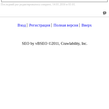
Последний раз редактировалось conquest; 14.01.2016 в
01:01
.
Вход
Регистрация
Полная версия
Вверх
SEO by vBSEO ©2011, Crawlability, Inc.