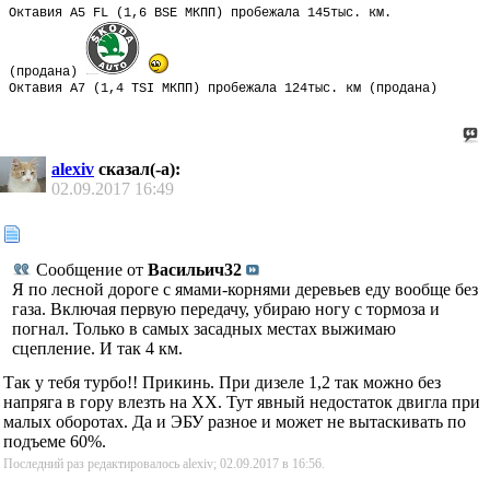
Октавия А5 FL (1,6 BSE МКПП) пробежала 145тыс. км.
(продана)
Октавия А7 (1,4 TSI МКПП) пробежала 124тыс. км (продана)
alexiv
сказал(-а):
02.09.2017
16:49
Сообщение от
Васильич32
Я по лесной дороге с ямами-корнями деревьев еду вообще без
газа. Включая первую передачу, убираю ногу с тормоза и
погнал. Только в самых засадных местах выжимаю
сцепление. И так 4 км.
Так у тебя турбо!! Прикинь. При дизеле 1,2 так можно без
напряга в гору влезть на ХХ. Тут явный недостаток двигла при
малых оборотах. Да и ЭБУ разное и может не вытаскивать по
подъеме 60%.
Последний раз редактировалось alexiv; 02.09.2017 в
16:56
.