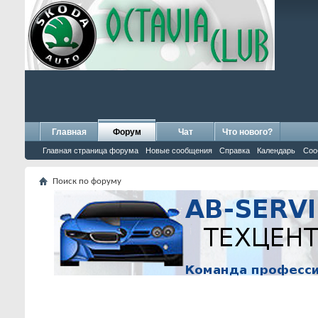
Главная
Форум
Чат
Что нового?
Главная страница форума
Новые сообщения
Справка
Календарь
Соо
Поиск по форуму