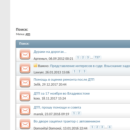
Поиск:
Метка:
дтп
Поиск
:
Дураки на дорогах...
1
2
3
...
737
Артемыч
, 06.09.2012 00:21
Важно:
Представление интересов в суде. Взыскание зад
споры. Эксперт.
1
2
3
Lawyer
, 26.01.2013 15:06
Помощь в оценке ремонта после ДТП
3elik
, 29.12.2017 20:44
ДТП за 17 ноября во Владивостоке
koxx
, 18.11.2017 15:24
ДТП, прошу помощи и совета
1
2
mansk
, 23.07.2016 09:19
Во дворе зацепил трактор с автовеником
1
2
3
...
6
Domovityi Domovoi
, 13.01.2016 22:44