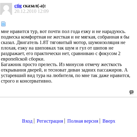
ctig
сказал(-а):
20.12.2010
12:09
мне нравится тур, вот почти пол года езжу и не нарадуюсь.
подвеска комфортная не жесткая и не мягкая, собранная я бы
сказал. Двигатель 1.8Т тяговитый мотор, шумоизоляция не
плохая, езжу на шиповках так шум и гул от шипов не
раздражает, его практически нет, сравниваю с фокусом 2
европейской сборки.
Багажник просто прелесть. Из минусов отмечу жесткость
открывания дверей, и тесноват диван задних пассажиров. А
устаревший вид тура на любителя, по мне так даже нравится,
строго и консервативно.
Вход
Регистрация
Полная версия
Вверх