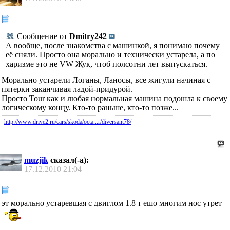
Сообщение от
Dmitry242
А вообще, после знакомства с машинкой, я понимаю почему
её сняли. Просто она морально и технически устарела, а по
харизме это не VW Жук, чтоб полсотни лет выпускаться.
Морально устарели Логаны, Ланосы, все жигули начиная с
пятерки заканчивая ладой-придурой.
Просто Tour как и любая нормальная машина подошла к своему
логическому концу. Кто-то раньше, кто-то позже...
http://www.drive2.ru/cars/skoda/octa...r/diversant78/
muzjik
сказал(-а):
17.12.2010
21:04
эт морально устаревшая с двиглом 1.8 т ешо многим нос утрет