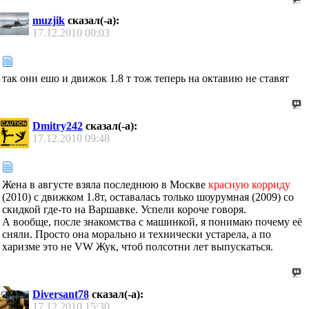
muzjik
сказал(-а):
17.12.2010
00:03
так они ешо и движок 1.8 т тож теперь на октавию не ставят
Dmitry242
сказал(-а):
17.12.2010
09:48
Жена в августе взяла последнюю в Москве
красную корриду
(2010) с движком 1.8т, оставалась только шоурумная (2009) со
скидкой где-то на Варшавке. Успели короче говоря.
А вообще, после знакомства с машинкой, я понимаю почему её
сняли. Просто она морально и технически устарела, а по
харизме это не VW Жук, чтоб полсотни лет выпускаться.
Diversant78
сказал(-а):
17.12.2010
15:30