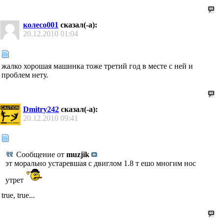
колесо001
сказал(-а):
20.12.2010
01:04
жалко хорошая машинка тоже третий год в месте с ней и
проблем нету.
Dmitry242
сказал(-а):
20.12.2010
09:41
Сообщение от
muzjik
эт морально устаревшая с двиглом 1.8 т ешо многим нос
утрет
true, true...