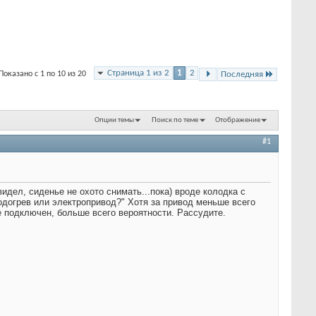
Страница 1 из 2
1
2
Показано с 1 по 10 из 20
Последняя
Опции темы
Поиск по теме
Отображение
#1
идел, сиденье не охото снимать...пока) вроде колодка с
одогрев или электропривод?" Хотя за привод меньше всего
не подключен, больше всего вероятности. Рассудите.