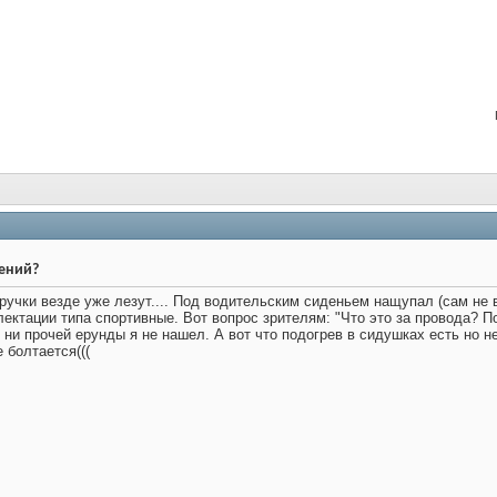
ений?
ручки везде уже лезут.... Под водительским сиденьем нащупал (сам не в
ектации типа спортивные. Вот вопрос зрителям: "Что это за провода? П
, ни прочей ерунды я не нашел. А вот что подогрев в сидушках есть но 
 болтается(((