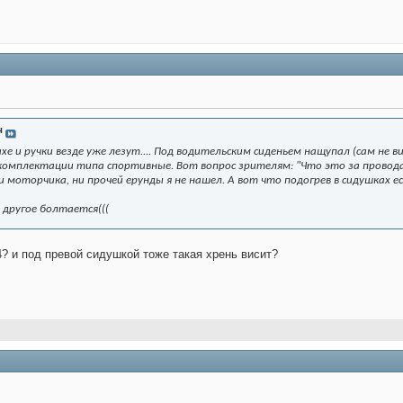
ч
е и ручки везде уже лезут.... Под водительским сиденьем нащупал (сам не ви
 комплектации типа спортивные. Вот вопрос зрителям: "Что это за провод
и моторчика, ни прочей ерунды я не нашел. А вот что подогрев в сидушках е
 другое болтается(((
? и под превой сидушкой тоже такая хрень висит?