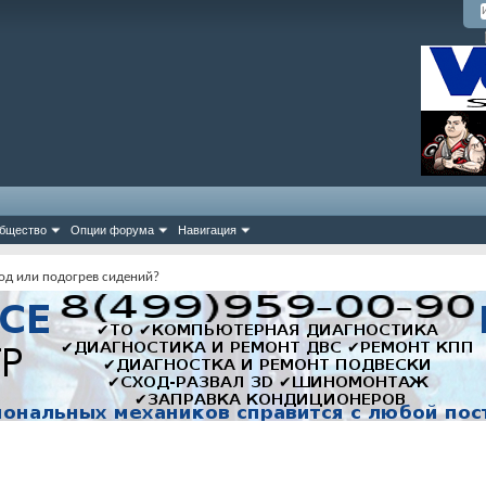
бщество
Опции форума
Навигация
од или подогрев сидений?