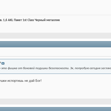
.в. 1,6 AKL Пакет 1st Class Черный металлик
ч
 это фишка от боковой подушки безопасности. Эх, попробую сегодня загля
ушки испортишь не дай Бог!