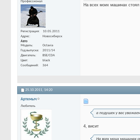
Профессионал
На всех моих машинах стоял
Регистрация
10.05.2011
Адрес
Новосибирск
Авто
Модель
Octavia
Год выпуска
2011/14
Двигатель
BSE/CDA
Цвет
black
Сообщений
364
25.10.2011,
14:20
Артемыч
Любитель
а подушек у вас уважае
4, висит
На всех моих машинах 