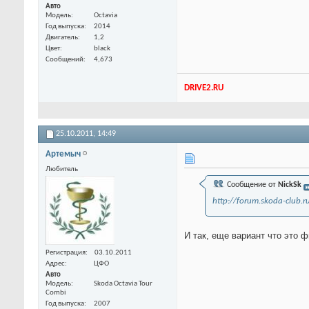
Авто
Модель
Octavia
Год выпуска
2014
Двигатель
1,2
Цвет
black
Сообщений
4,673
DRIVE2.RU
25.10.2011,
14:49
Артемыч
Любитель
Сообщение от
NickSk
http://forum.skoda-club
И так, еще вариант что это 
Регистрация
03.10.2011
Адрес
ЦФО
Авто
Модель
Skoda Octavia Tour
Combi
Год выпуска
2007