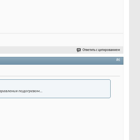
Ответить с цитированием
#6
правления подогревом...