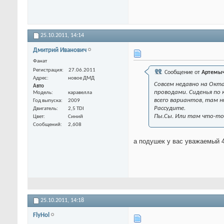
25.10.2011,
14:14
Дмитрий Иванович
Фанат
Регистрация
27.06.2011
Сообщение от
Артемы
Адрес
новое ДМД
Совсем недавно на Октах
Авто
проводами. Сиденья по
Модель
каравелла
всего вариантов, там н
Год выпуска
2009
Рассудите.
Двигатель
2,5 TDI
Пы.Сы. Или там что-то
Цвет
Синий
Сообщений
2,608
а подушек у вас уважаемый 4
25.10.2011,
14:18
FlyHol