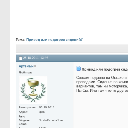
Тема:
Привод или подогрев сидений?
25.10.2011,
13:49
Артемыч
Привод или подогрев сид
Любитель
Совсем недавно на Октахе и 
проводами. Сиденья по компл
вариантов, там ни моторчика
Пы.Сы. Или там что-то другое
Регистрация
03.10.2011
Адрес
ЦФО
Авто
Модель
Skoda Octavia Tour
Combi