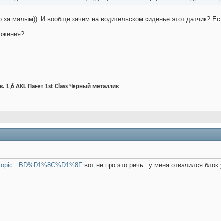
о за малым)). И вообще зачем на водительском сиденье этот датчик? Есл
ложения?
.в. 1,6 AKL Пакет 1st Class Черный металлик
viewtopic...BD%D1%8C%D1%8F
вот не про это речь...у меня отвалился блок