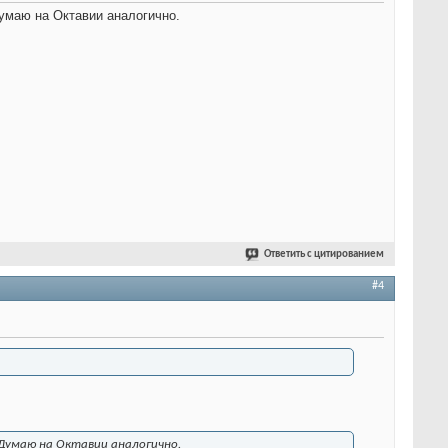
умаю на Октавии аналогично.
Ответить с цитированием
#4
 Думаю на Октавии аналогично.