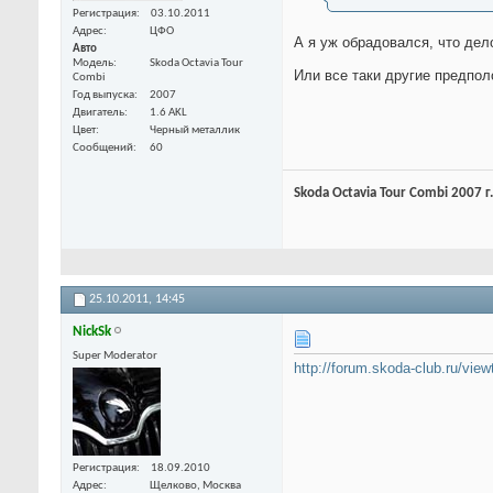
Регистрация
03.10.2011
Адрес
ЦФО
А я уж обрадовался, что дел
Авто
Модель
Skoda Octavia Tour
Или все таки другие предпо
Combi
Год выпуска
2007
Двигатель
1.6 AKL
Цвет
Черный металлик
Сообщений
60
Skoda Octavia Tour Combi 2007 г
25.10.2011,
14:45
NickSk
Super Moderator
http://forum.skoda-club.ru/
Регистрация
18.09.2010
Адрес
Щелково, Москва