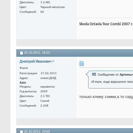
Двигатель
1.6 AKL
Цвет
Черный металлик
Сообщений
60
Skoda Octavia Tour Combi 2007 г
25.10.2011,
16:22
Дмитрий Иванович
Фанат
Регистрация
27.06.2011
Сообщение от
Артемы
Адрес
новое ДМД
И так, еще вариант что
Авто
Модель
каравелла
Год выпуска
2009
только клему сними,а то сид
Двигатель
2,5 TDI
Цвет
Синий
Сообщений
2,608
25.10.2011,
19:05