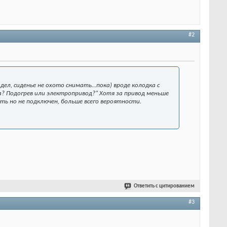
#2
дел, сиденье не охото снимать...пока) вроде колодка с
а? Подогрев или электропривод?" Хотя за привод меньше
сть но не подключен, больше всего вероятности.
Ответить с цитированием
#3