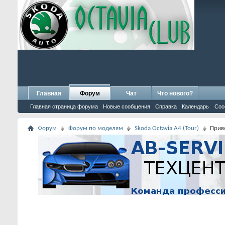
Главная
Форум
Чат
Что нового?
Главная страница форума
Новые сообщения
Справка
Календарь
Соо
Форум
Форум по моделям
Skoda Octavia A4 (Tour)
Прив