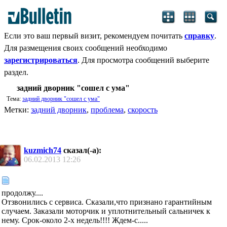
Если это ваш первый визит, рекомендуем почитать
справку
.
Для размещения своих сообщений необходимо
зарегистрироваться
. Для просмотра сообщений выберите
раздел.
задний дворник "сошел с ума"
Тема:
задний дворник "сошел с ума"
Метки:
задний дворник
,
проблема
,
скорость
kuzmich74
сказал(-а):
06.02.2013
12:26
продолжу....
Отзвонились с сервиса. Сказали,что признано гарантийным
случаем. Заказали моторчик и уплотнительный сальничек к
нему. Срок-около 2-х недель!!!! Ждем-с.....