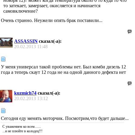
ноября 12)? может когда температура около 0 то куда то что
то затекает, замерзает, окисляется и начинается
самовключение?
Очень странно. Неужели опять брак поставили...
ASSASSIN
сказал(-а):
20.02.2013
11:48
У меня универсал такой проблемы нет. Был комби дизель 12
года а теперь скаут 12 года не на одной данного дефекта нет
kuzmich74
сказал(-а):
20.02.2013
13:12
Сегодня еду менять моторчик. Посмотрим,что будет дальше...
С уважением ко всем.......
...и не плюйте в колодец!!!