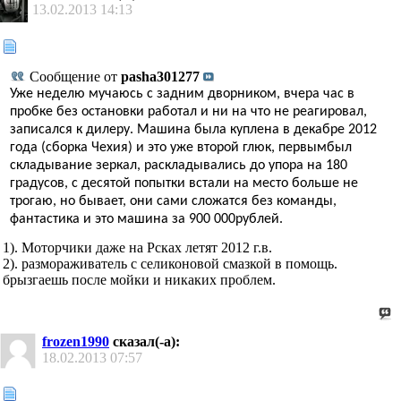
13.02.2013
14:13
Сообщение от
pasha301277
Уже неделю мучаюсь с задним дворником, вчера час в
пробке без остановки работал и ни на что не реагировал,
записался к дилеру. Машина была куплена в декабре 2012
года (сборка Чехия) и это уже второй глюк, первымбыл
складывание зеркал, раскладывались до упора на 180
градусов, с десятой попытки встали на место больше не
трогаю, но бывает, они сами сложатся без команды,
фантастика и это машина за 900 000рублей.
1). Моторчики даже на Рсках летят 2012 г.в.
2). размораживатель с селиконовой смазкой в помощь.
брызгаешь после мойки и никаких проблем.
frozen1990
сказал(-а):
18.02.2013
07:57