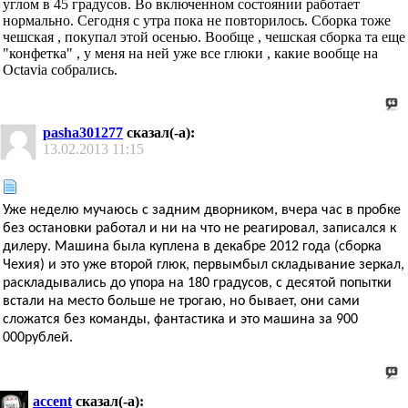
углом в 45 градусов. Во включенном состоянии работает
нормально. Сегодня с утра пока не повторилось. Сборка тоже
чешская , покупал этой осенью. Вообще , чешская сборка та еще
"конфетка" , у меня на ней уже все глюки , какие вообще на
Octavia собрались.
pasha301277
сказал(-а):
13.02.2013
11:15
Уже неделю мучаюсь с задним дворником, вчера час в пробке
без остановки работал и ни на что не реагировал, записался к
дилеру. Машина была куплена в декабре 2012 года (сборка
Чехия) и это уже второй глюк, первымбыл складывание зеркал,
раскладывались до упора на 180 градусов, с десятой попытки
встали на место больше не трогаю, но бывает, они сами
сложатся без команды, фантастика и это машина за 900
000рублей.
accent
сказал(-а):