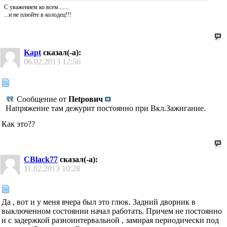
С уважением ко всем.......
...и не плюйте в колодец!!!
Kapt
сказал(-а):
06.02.2013
12:56
Сообщение от
Пеtрович
Напряжение там дежурит постоянно при Вкл.Зажигание.
Как это??
CBlack77
сказал(-а):
11.02.2013
10:28
Да , вот и у меня вчера был это глюк. Задний дворник в
выключенном состоянии начал работать. Причем не постоянно
и с задержкой разноинтервальной , замирая периодически под