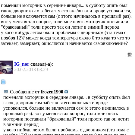
поменяли моторчик в середине января... в субботу опять был
глюк, дворник сам забегал. я его вкл/выкл и вроде успокоился,
больше не включается сам (с этого начиналось в прошлый раз).
вот у меня встал вопрос, толи мне опять моторчик поставили
"бракованый" толи просто так он летит в зимний период
у кого нибудь летом были проблемы с дворником (эта тема с
ноября 12)? может когда температура около 0 то куда то что то
затекает, замерзает, окисляется и начинается самовключение?
IG_nor
сказал(-а):
20.02.2013
08:29
Сообщение от
frozen1990
поменяли моторчик в середине января... в субботу опять был
глюк, дворник сам забегал. я его вкл/выкл и вроде
успокоился, больше не включается сам (с этого начиналось в
прошлый раз). вот у меня встал вопрос, толи мне опять
моторчик поставили "бракованый" толи просто так он летит
в зимний период
у кого нибудь летом были проблемы с дворником (эта тема с