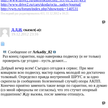
http://www.drive2.ru/users/bezrecord...0376152107495/
http://www.drive2.ru/cars/skoda/octa...sadov/journal/
http://vwts.ru/forum/index.php?showtopic=140531
Последний раз редактировалось 411; 11.12.2012 в
16:21
.
Д.Д.И.
сказал(-а):
19.12.2012
23:16
Сообщение от
Arkadiy_82
Раз конец гарантии, надо наверняка подвеску (и не только)
проверить где угодно - пусть делают....
Добрый вечер всем! Съездил сегодня в сервис. При мне
ковыряли всю подвеску, мастер парень молодой но достаточно
толковый. Определил правда внутренний ШРУС и за одно
скрипела (в сообщениях болезненный случай) опора АКПП.
Конечно приятно заменить такие вещи по гарантии, но я думаю
(со мной официалы не согласны), что это стучит опорный
подшипник! Жду вызова, после замены отпишусь.