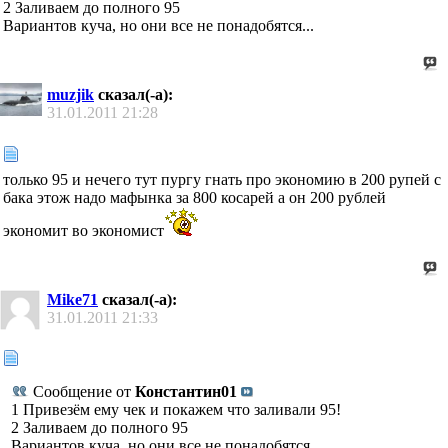
2 Заливаем до полного 95
Вариантов куча, но они все не понадобятся...
muzjik
сказал(-а):
31.01.2011
21:28
только 95 и нечего тут пургу гнать про экономию в 200 рупей с
бака этож надо мафынка за 800 косарей а он 200 рублей
экономит во экономист
Mike71
сказал(-а):
31.01.2011
21:33
Сообщение от
Константин01
1 Привезём ему чек и покажем что заливали 95!
2 Заливаем до полного 95
Вариантов куча, но они все не понадобятся...