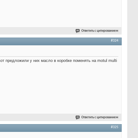
Ответить с цитированием
#324
т предложили у них масло в коробке поменять на motul multi
Ответить с цитированием
#325