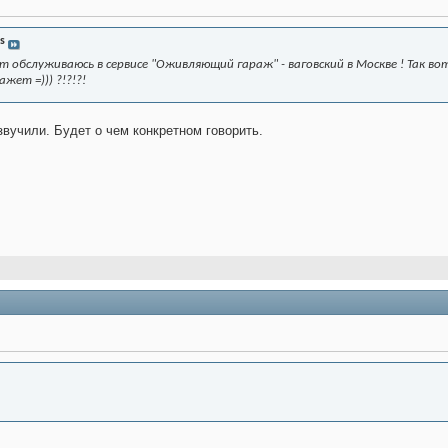
s
ят обслуживаюсь в сервисе "Оживляющий гараж" - ваговский в Москве ! Так во
кажет =))) ?!?!?!
звучили. Будет о чем конкретном говорить.