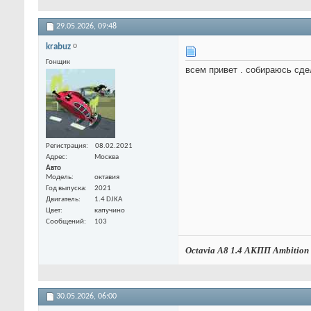
29.05.2026,
09:48
krabuz
Гонщик
всем привет . собираюсь сде
Регистрация
08.02.2021
Адрес
Москва
Авто
Модель
октавия
Год выпуска
2021
Двигатель
1.4 DJKA
Цвет
капучино
Сообщений
103
Octavia A8 1.4
АКПП Ambition 
30.05.2026,
06:00