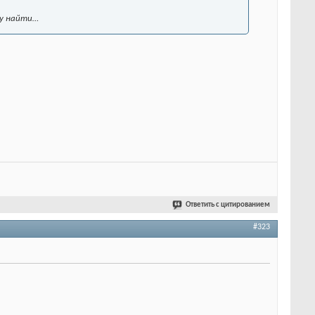
гу найти…
Ответить с цитированием
#323