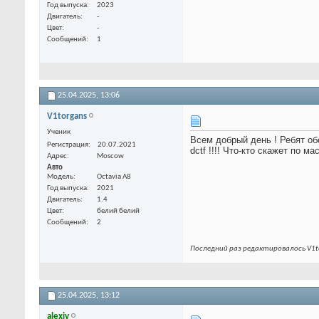
Год выпуска
2023
Двигатель
-
Цвет
-
Сообщений
1
25.04.2025,
13:06
V1torgans
Ученик
Всем добрый день ! Ребят об
Регистрация
20.07.2021
dctf !!!! Что-кто скажет по мас
Адрес
Moscow
Авто
Модель
Octavia A8
Год выпуска
2021
Двигатель
1.4
Цвет
белий белий
Сообщений
2
Последний раз редактировалось V1to
25.04.2025,
13:12
alexiv