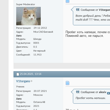
Super Moderator
Сообщение от
V1torgan
Всем добрый день ! Реб
multi dctf !!!! Что, кто с
Регистрация
29.12.2012
Пробег хоть напиши, почем о
Адрес
Мск САО Беговой
Поменяй авто, не парься.
Авто
Модель
Шкода
Год выпуска
0001
Двигатель
0,5
Цвет
Не черный
Сообщений
11,953
25.04.2025,
13:14
V1torgans
Ученик
Регистрация
20.07.2021
Сообщение от
alexiv
Адрес
Moscow
Пробег хоть напиши.
Авто
Модель
Octavia A8
Год выпуска
2021