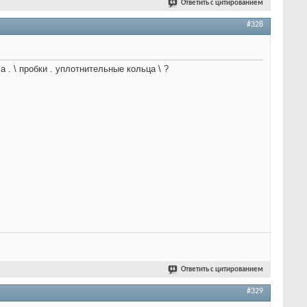
Ответить с цитированием
#328
. \ пробки . уплотнительные кольца \ ?
Ответить с цитированием
#329