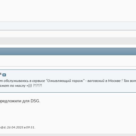
s
ят обслуживаюсь в сервисе "Оживляющий гараж" - ваговский в Москве ! Так во
кажет по маслу =))) ?!?!?!
 предложили для DSG.
@d; 26.04.2025 в
09:51
.