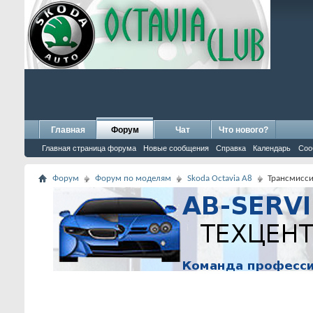
Главная
Форум
Чат
Что нового?
Главная страница форума
Новые сообщения
Справка
Календарь
Соо
Форум
Форум по моделям
Skoda Octavia A8
Трансмиссия