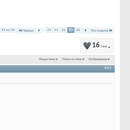
 33 из 34
...
23
31
32
33
34
Первая
Последняя
16
Likes
Опции темы
Поиск по теме
Отображение
#321