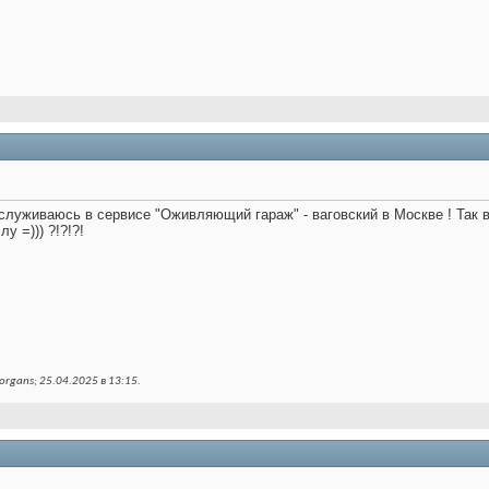
служиваюсь в сервисе "Оживляющий гараж" - ваговский в Москве ! Так во
лу =))) ?!?!?!
rgans; 25.04.2025 в
13:15
.