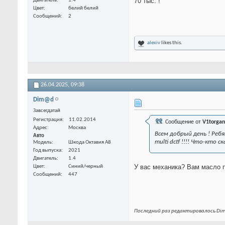
70 тыс. !
Двигатель
1.4
Цвет
белий белий
Сообщений
2
alexiv
likes this.
26.04.2025,
09:38
Dim@d
Завсегдатай
Регистрация
11.02.2014
Сообщение от
V1torgan
Адрес
Москва
Всем добрый день ! Реб
Авто
multi dctf !!!! Что-кто с
Модель
Шкода Октавия А8
Год выпуска
2021
Двигатель
1.4
У вас механика? Вам масло
Цвет
Синий/черный
Сообщений
447
Последний раз редактировалось Dim