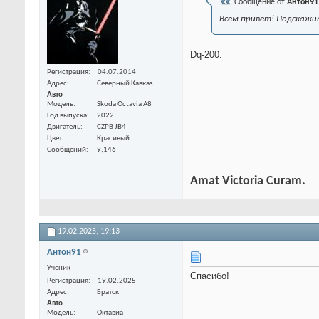
Сообщение от
Антон91
Всем привет! Подскажи
Dq-200.
Регистрация
04.07.2014
Адрес
Северный Кавказ
Авто
Модель
Skoda Octavia A8
Год выпуска
2022
Двигатель
CZPB JB4
Цвет
Красивый
Сообщений
9,146
Amat Victoria Curam.
19.02.2025,
19:13
Антон91
Ученик
Спасибо!
Регистрация
19.02.2025
Адрес
Братск
Авто
Модель
Октавиа