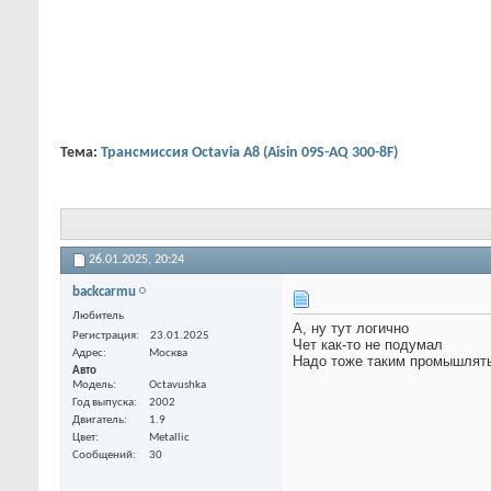
Тема:
Трансмиссия Octavia A8 (Aisin 09S-AQ 300-8F)
26.01.2025,
20:24
backcarmu
Любитель
А, ну тут логично
Регистрация
23.01.2025
Чет как-то не подумал
Адрес
Москва
Надо тоже таким промышлять
Авто
Модель
Octavushka
Год выпуска
2002
Двигатель
1.9
Цвет
Metallic
Сообщений
30