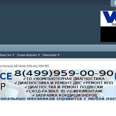
бщество
Опции форума
Навигация
 Octavia A8 (Aisin 09S-AQ 300-8F)