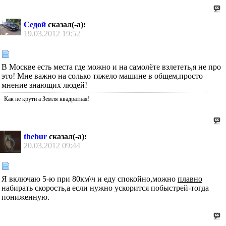
Седой
сказал(-а):
19.03.2012
19:52
В Москве есть места где можно и на самолёте взлететь,я не про
это! Мне важно на солько тяжело машине в общем,просто
мнение знающих людей!
Как не крути а Земля квадратная!
thebur
сказал(-а):
20.03.2012
09:44
Я включаю 5-ю при 80км\ч и еду спокойно,можно
плавно
набирать скорость,а если нужно ускорится побыстрей-тогда
пониженную.