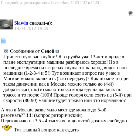
Последний раз редактировалось Leichttraktor; 19.03.2012 в
16:55
.
Slawin
сказал(-а):
19.03.2012
18:49
Сообщение от
Седой
Приветствую вас клубни! Я за рулём уже 13-лет и вроде в
плане эксплуатации машины разбираюсь хорошо! Но в
последнее время на встречах слушаю как народ водит свои
машинки (1-2-3-4 и 5!) Тут возникает вопрос где у нас в
Москве можно включить (5-ю передачу)? Как по мне то при
таком движении как в Москве можно только до (4-й)
добраться,я (5-ю) втыкаю только когда еду на дальняк по
трассе и то после (100)! Проще говоря если ехать на (5-й) при
скорости (80-90) машине будет тяжело или это нормально?
А что в Москве разве мало мест где можно до 5-ой
разогнать??!!!!! (вопрос риторический)
Переключаю на 3,5 - 4 тысячах, и до пятой дохожу свободно....
Тут главный вопрос как ездить