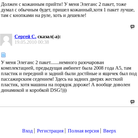
Должен с кожанным прийти! У меня Элеганс 2 пакет, тоже
думал с обычным будет, пришел кожанный,хотя 1 пакет лучше,
там с кнопками на руле, хоть и дешевле!
Сергей С.
сказал(-а):
19.05.2010
00:38
У меня Элеганс 2 пакет.......немного разочарован
комплектацией, предыдущая амбиент была 2008 года А5, там
пластик и передний и задний были достйные и ящичек был под
пассажирским седением! Здесь на задних дверях жесткий
пластик, хотя машина на порядок дороже! А вообще доволен
динамикой и коробкой DSG!)))
Вход
Регистрация
Полная версия
Вверх