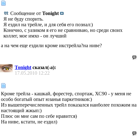
Сообщение от
Tonight
Я не буду спорить.
Я ездил на трейле, и для себя его познал:)
Конечно, с уазиком я его не сравниваю, но среди своих
коллег, мое имхо - он лучший
а на чем еще ездили кроме икстрейла?на ниве?
Tonight
сказал(-а):
17.05.2010
12:22
Кроме трейла - кашкай, форестер, спортаж, ХС90 - у меня не
особо богатый опыт юзанья паркетников:)
Из вышеперечисленных трейл показался наиболее похожим на
настоящий жжып:)
Плюс он мне сам по себе нравится)
На ниве, кстати, не ездил)