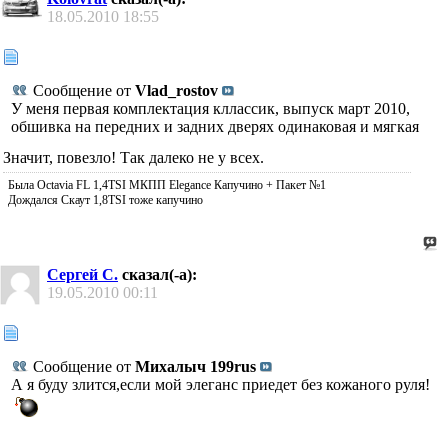
18.05.2010
18:55
Сообщение от
Vlad_rostov
У меня первая комплектация кллассик, выпуск март 2010,
обшивка на передних и задних дверях одинаковая и мягкая
Значит, повезло! Так далеко не у всех.
Была Octavia FL 1,4TSI МКПП Elegance Капучино + Пакет №1
Дождался Скаут 1,8TSI тоже капучино
Сергей С.
сказал(-а):
19.05.2010
00:11
Сообщение от
Михалыч 199rus
А я буду злится,если мой элеганс приедет без кожаного руля!