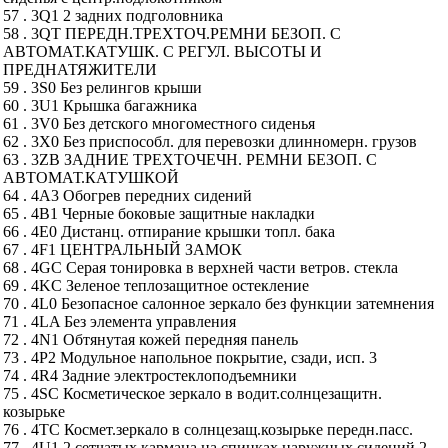
57 . 3Q1 2 задних подголовника
58 . 3QT ПЕРЕДН.ТРЕХТОЧ.РЕМНИ БЕЗОП. С
АВТОМАТ.КАТУШК. С РЕГУЛ. ВЫСОТЫ И
ПРЕДНАТЯЖИТЕЛИ
59 . 3S0 Без релингов крыши
60 . 3U1 Крышка багажника
61 . 3V0 Без детского многоместного сиденья
62 . 3X0 Без приспособл. для перевозки длинномерн. грузов
63 . 3ZB ЗАДНИЕ ТРЕХТОЧЕЧН. РЕМНИ БЕЗОП. С
АВТОМАТ.КАТУШКОЙ
64 . 4A3 Обогрев передних сидений
65 . 4B1 Черные боковые защитные накладки
66 . 4E0 Дистанц. отпирание крышки топл. бака
67 . 4F1 ЦЕНТРАЛЬНЫЙ ЗАМОК
68 . 4GC Серая тонировка в верхней части ветров. стекла
69 . 4KC Зеленое теплозащитное остекление
70 . 4L0 Безопасное салонное зеркало без функции затемнения
71 . 4LA Без элемента управления
72 . 4N1 Обтянутая кожей передняя панель
73 . 4P2 Модульное напольное покрытие, сзади, исп. 3
74 . 4R4 Задние электростеклоподъемники
75 . 4SC Косметическое зеркало в водит.солнцезащитн.
козырьке
76 . 4TC Космет.зеркало в солнцезащ.козырьке передн.пасс.
77 . 4U1 2 сетчатых кармана на спинках наружных сидений 2-