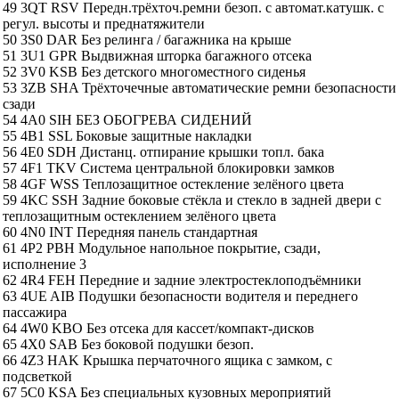
49 3QT RSV Передн.трёхточ.ремни безоп. с автомат.катушк. с
регул. высоты и преднатяжители
50 3S0 DAR Без релинга / багажника на крыше
51 3U1 GPR Выдвижная шторка багажного отсека
52 3V0 KSB Без детского многоместного сиденья
53 3ZB SHA Трёхточечные автоматические ремни безопасности
сзади
54 4A0 SIH БЕЗ ОБОГРЕВА СИДЕНИЙ
55 4B1 SSL Боковые защитные накладки
56 4E0 SDH Дистанц. отпирание крышки топл. бака
57 4F1 TKV Система центральной блокировки замков
58 4GF WSS Теплозащитное остекление зелёного цвета
59 4KC SSH Задние боковые стёкла и стекло в задней двери с
теплозащитным остеклением зелёного цвета
60 4N0 INT Передняя панель стандартная
61 4P2 PBH Модульное напольное покрытие, сзади,
исполнение 3
62 4R4 FEH Передние и задние электростеклоподъёмники
63 4UE AIB Подушки безопасности водителя и переднего
пассажира
64 4W0 KBO Без отсека для кассет/компакт-дисков
65 4X0 SAB Без боковой подушки безоп.
66 4Z3 HAK Крышка перчаточного ящика с замком, с
подсветкой
67 5C0 KSA Без специальных кузовных мероприятий