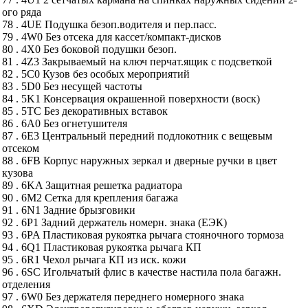
ого ряда
78 . 4UE Подушка безоп.водителя и пер.пасс.
79 . 4W0 Без отсека для кассет/компакт-дисков
80 . 4X0 Без боковой подушки безоп.
81 . 4Z3 Закрываемый на ключ перчат.ящик с подсветкой
82 . 5C0 Кузов без особых мероприятий
83 . 5D0 Без несущей частоты
84 . 5K1 Консервация окрашенной поверхности (воск)
85 . 5TC Без декоративных вставок
86 . 6A0 Без огнетушителя
87 . 6E3 Центральный передний подлокотник с вещевым
отсеком
88 . 6FB Корпус наружных зеркал и дверные ручки в цвет
кузова
89 . 6KA Защитная решетка радиатора
90 . 6M2 Сетка для крепления багажа
91 . 6N1 Задние брызговики
92 . 6P1 Задний держатель номерн. знака (ЕЭК)
93 . 6PA Пластиковая рукоятка рычага стояночного тормоза
94 . 6Q1 Пластиковая рукоятка рычага КП
95 . 6R1 Чехол рычага КП из иск. кожи
96 . 6SC Игольчатый флис в качестве настила пола багажн.
отделения
97 . 6W0 Без держателя переднего номерного знака