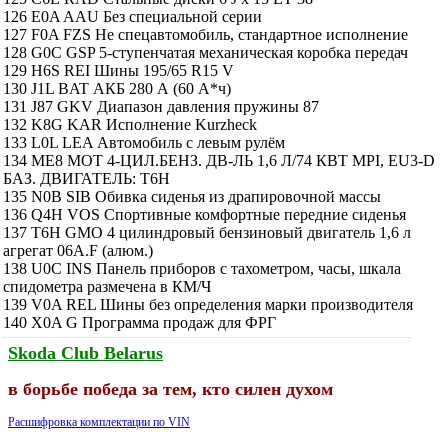
126 E0A AAU Без специальной серии
127 F0A FZS Не спецавтомобиль, стандартное исполнение
128 G0C GSP 5-ступенчатая механическая коробка передач
129 H6S REI Шины 195/65 R15 V
130 J1L BAT АКБ 280 А (60 А*ч)
131 J87 GKV Диапазон давления пружины 87
132 K8G KAR Исполнение Kurzheck
133 L0L LEA Автомобиль с левым рулём
134 ME8 MOT 4-ЦИЛ.БЕНЗ. ДВ-ЛЬ 1,6 Л/74 КВТ MPI, EU3-D
БАЗ. ДВИГАТЕЛЬ: T6H
135 N0B SIB Обивка сиденья из драпировочной массы
136 Q4H VOS Спортивные комфортные передние сиденья
137 T6H GMO 4 цилиндровый бензиновый двигатель 1,6 л
агрегат 06A.F (алюм.)
138 U0C INS Панель приборов с тахометром, часы, шкала
спидометра размечена в КМ/Ч
139 V0A REL Шины без определения марки производителя
140 X0A G Программа продаж для ФРГ
Skoda Club Belarus
в борьбе победа за тем, кто силен духом
Расшифровка комплектации по VIN