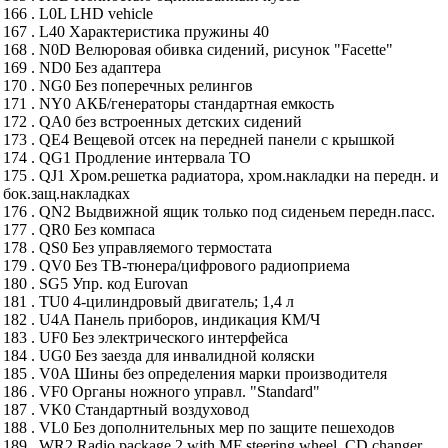
166 . L0L LHD vehicle
167 . L40 Характеристика пружины 40
168 . N0D Велюровая обивка сидений, рисунок "Facette"
169 . ND0 Без адаптера
170 . NG0 Без поперечных релингов
171 . NY0 АКБ/генераторы стандартная емкость
172 . QA0 без встроенных детских сидений
173 . QE4 Вещевой отсек на передней панели с крышкой
174 . QG1 Продление интервала ТО
175 . QJ1 Хром.решетка радиатора, хром.накладки на передн. и
бок.защ.накладках
176 . QN2 Выдвижной ящик только под сиденьем передн.пасс.
177 . QR0 Без компаса
178 . QS0 Без управляемого термостата
179 . QV0 Без ТВ-тюнера/цифрового радиоприема
180 . SG5 Упр. код Eurovan
181 . TU0 4-цилиндровый двигатель; 1,4 л
182 . U4A Панель приборов, индикация КМ/Ч
183 . UF0 Без электрического интерфейса
184 . UG0 Без заезда для инвалидной коляски
185 . V0A Шины без определения марки производителя
186 . VF0 Органы ножного управл. "Standard"
187 . VK0 Стандартный воздуховод
188 . VL0 Без дополнительных мер по защите пешеходов
189 . WR2 Radio package 2 with MF steering wheel, CD changer,