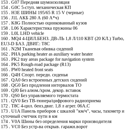
153 . G07 Передняя шумоизоляция
154 . G0C 5-ступ. механическая КП
155 . H3E ШИНЫ 195/65 R 15 V (черные)
156 . J1L АКБ 280 А (60 А*ч)
157 . K8G Полностью оцинкованный кузов
158 . L06 Характеристика пружины 06
159 . L0L LHD vehicle
160 . MQ4 4-ЦИЛ.БЕНЗ. ДВ-ЛЬ 1,8 Л/110 КВТ (20 КЛ.) Turbo,
EU3-D БАЗ. ДВИГ.: T8C
161 . N2M Тканевая обивка сидений
162 . PHA parking heater as auxiliary water heater
163 . PK2 tray areas package for navigation system
164 . PK5 Rough-road package (R13)
165 . PW0 heated front seats
166 . Q4H Спорт. передн. сиденья
167 . QA0 без встроенных детских сидений
168 . QG0 Без продления интервалов ТО
169 . QJ0 Без алюм./хром. декор. вставок
170 . QS0 Без управляемого термостата
171 . QV0 Без ТВ-тюнера/цифрового радиоприема
172 . T8C 4-цил. бенз.двиг. 1,8 л агрег. 06A.C
173 . U1A Панель приборов с шкалой "км/ч", часы, тахометр и
суточный счетчик пути в км
174 . V0A Шины без определения марки производителя
175 . VC0 Без устр-ва открыв. гаражн.ворот