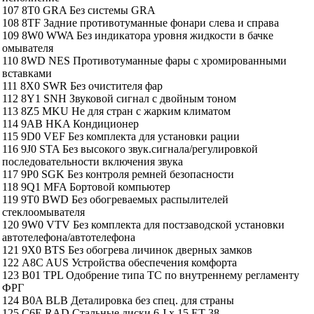
107 8T0 GRA Без системы GRA
108 8TF Задние противотуманные фонари слева и справа
109 8W0 WWA Без индикатора уровня жидкости в бачке
омывателя
110 8WD NES Противотуманные фары с хромированными
вставками
111 8X0 SWR Без очистителя фар
112 8Y1 SNH Звуковой сигнал с двойным тоном
113 8Z5 MKU Не для стран с жарким климатом
114 9AB HKA Кондиционер
115 9D0 VEF Без комплекта для установки рации
116 9J0 STA Без высокого звук.сигнала/регулировкой
последовательности включения звука
117 9P0 SGK Без контроля ремней безопасности
118 9Q1 MFA Бортовой компьютер
119 9T0 BWD Без обогреваемых распылителей
стеклоомывателя
120 9W0 VTV Без комплекта для постзаводской установки
автотелефона/автотелефона
121 9X0 BTS Без обогрева личинок дверных замков
122 A8C AUS Устройства обеспечения комфорта
123 B01 TPL Одобрение типа ТС по внутреннему регламенту
ФРГ
124 B0A BLB Деталировка без спец. для страны
125 C6E RAD Стальные диски 6 J x 15 ET 38