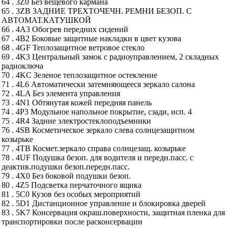
64 . 3Z0 Без вещевого кармана
65 . 3ZB ЗАДНИЕ ТРЕХТОЧЕЧН. РЕМНИ БЕЗОП. С
АВТОМАТ.КАТУШКОЙ
66 . 4A3 Обогрев передних сидений
67 . 4B2 Боковые защитные накладки в цвет кузова
68 . 4GF Теплозащитное ветровое стекло
69 . 4K3 Центральный замок с радиоуправлением, 2 складных
радиоключа
70 . 4KC Зеленое теплозащитное остекление
71 . 4L6 Автоматически затемняющееся зеркало салона
72 . 4LA Без элемента управления
73 . 4N1 Обтянутая кожей передняя панель
74 . 4P3 Модульное напольное покрытие, сзади, исп. 4
75 . 4R4 Задние электростеклоподъемники
76 . 4SB Косметическое зеркало слева солнцезащитном
козырьке
77 . 4TB Космет.зеркало справа солнцезащ. козырьке
78 . 4UF Подушка безоп. для водителя и передн.пасс. с
деактив.подушки безоп.передн.пасс.
79 . 4X0 Без боковой подушки безоп.
80 . 4Z5 Подсветка перчаточного ящика
81 . 5C0 Кузов без особых мероприятий
82 . 5D1 Дистанционное управление и блокировка дверей
83 . 5K7 Консервация окраш.поверхности, защитная пленка для
транспортировки после расконсервации