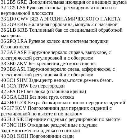
31 2B5 GRD Дополнительная изоляция от внешних шумов
32 2C5 LSS Рулевая колонка, регулируемая по оси и в
вертикальной плоскости
33 2D0 CWV БЕЗ АЭРОДИНАМИЧЕСКОГО ПАКЕТА
34 2G9 EBB Наливная горловина, модуль 2 с насадкой
35 2LB KRB Топливный бак со специальной обработкой
материала
36 2PQ LRA Рулевое колесо для системы подушки
безопасности
37 3AF ASR Наружное зеркало справа, выпуклое, с
электрической регулировкой и с обогревом
38 3B0 ZKV Без крепления детского сиденья
39 3BS ASL Наружное зеркало слева, асферическое, с
электрической регулировкой и с обогревом
40 3C1 SHM Задн.центр.неподв.поясн.ремень безоп.
41 3CA TRW Без перегородки
42 3FA DEI Без люка (сплошная крыша)
43 3GA LBH Без пола груз. отсека
44 3H0 LER Без разблокировки спинок передних сидений
45 3J7 KOV Подголовники для передних сидений с
регулировкой по высоте и по наклону
46 3L3 SIE Передние сиденья с регулировкой по высоте
47 3NC HIS Откидные разделённые подушка
задн.многоместн.сиденья со спинкой
48 3Q1 KOH Подголовники сзади