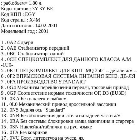
: раб.объем= 1.80 л.
Коды цветов : 3Y 3Y BE
Код КПП : EGY
Код страны : X4M
Дата изготовл.: 14.02.2001
Модельный год : 2001
1 . 0A2 4 двери
2 . 0AE Стабилизатор передний
3 . 0BC Стабилизатор задний
4 . 0CH СПЕЦКОМПЛЕКТ ДЛЯ ДАННОГО КЛАССА А/М
-1U0-
5 . 0EJ СПЕЦКОМПЛЕКТ ДЛЯ КПП "MQ 250" -- детали а/м --
6 . 0F2 ВПРЫСКОВАЯ СИСТЕМА ПИТАНИЯ БЕНЗ. ДВ-ЛЯ
7 . 0FA ПРОИЗВОДСТВО STANDART
8 . 0G4 Механизм переключения передач, тросовый привод
9 . 0GF Соответствие нормам токсичности ОГ, D3 (EU3D)
10 . 0KA Без наклеек и эмблем
11 . 0L0 Механический привод дроссельной заслонки
12 . 0N5 Задняя ось "Standard"
13 . 0NB Без обозначения двигателя на задней части а/м
14 . 0RA Без системы блокировки замка зажигания и стартера
15 . 0SN Наклейки/таблички на рус. языке
16 . 0TA Без ковриков
17 . 0VU Борт. литература на русск. яз.