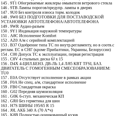
145 . 9T1 Обогреваемые жиклеры омывателя ветрового стекла
146 . 9TB Лампы порогов/предупр. лампы в дверях
147 . 9U0 Без контроля износа торм. колодок
148 . 9W0 БЕЗ ПОДГОТОВКИ ДЛЯ ПОСТЗАВОДСКОЙ
УСТАНОВКИ АВТОТЕЛЕФОНА/АВТОТЕЛЕФОНА
149 . 9WR Аудио-разъем
150 . 9Y1 Индикация наружной температуры
151 . A8C Исполнение Komfort
152 . AZ0 А/м с серийной комплектацией
153 . B37 Одобрение типа ТС по внутр.регламенту, но в соотв.с
реглам. ЕС в СНГ (кроме Прибалтики, Украины, Белоруссии)
154 . C00 Допуск ТС к эксплуатации, первая регистрация
155 . C8V 4 стальных диска 6J x 15
156 . D4X 4-ЦИЛ.БЕНЗ. ДВ-ЛЬ 1,4 Л/85 КВТ ТFSI, БАЗ.
ДВИГАТЕЛЬ С ГОМОГЕННЫМ СМЕСЕОБРАЗОВАНИЕМ:
TU0
157 . E0A Отсутствует исполнение в рамках акции
158 . F0A Не спец. а/м, стандартное исполнение
159 . FB0 Стандартная окраска
160 . G02 Передняя шумоизоляция
161 . G0K 6-ступ. механическая КП
162 . GR0 Без герметика для шин
163 . H7S ШИНЫ 195/65 R 15
164 . J0L АКБ 340 А (70 А*ч)
165 . K8B Полностью оцинкованный кузов