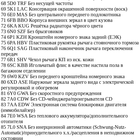
68 5D0 TRF Без несущей частоты
69 5K1 LAC Консервация окрашенной поверхности (воск)
70 6E0 MAS Без центрального переднего подлокотника
71 6FB BBO Корпуса внешних зеркал в цвет кузова
72 6KA KUG Решётка радиатора чёрного цвета
73 6N0 SZF Без брызговиков
74 6P1 KZH Кронштейн номерного знака задний (ЕЭК)
75 6PA HBV Пластиковая рукоятка рычага стояночного тормоза
76 6Q1 SAG Пластиковый наконечник рычага переключения
передач
77 6R1 SHV Чехол рычага КП из иск. кожи
78 6SC KBB Игольчатый флис в качестве настила пола в
багажном отделении
79 6W0 KZV Без переднего кронштейна номерного знака
80 6XD ASE Наружные зеркала заднего вида с электрической
регулировкой и обогревом
81 6Y0 GWA Без скоростного предупреждения
82 7A0 CDW Без CD-чейнджера/проигрывателя CD
83 7AA EDW Электронная система блокировки двигателя
(иммобилайзер)
84 7E0 WSA Без теплового аккумулятора/дополнительного
отопителя
85 7L0 SNA Без инерционной автоматики (Schwung-Nutz-
Automatic)/принудительного х.х./расцепления в неподвижном
состоянии