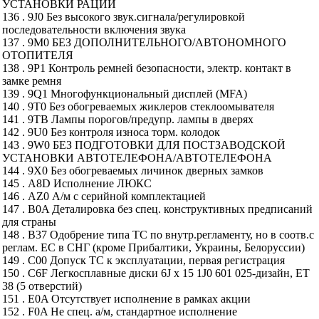
УСТАНОВКИ РАЦИИ
136 . 9J0 Без высокого звук.сигнала/регулировкой
последовательности включения звука
137 . 9M0 БЕЗ ДОПОЛНИТЕЛЬНОГО/АВТОНОМНОГО
ОТОПИТЕЛЯ
138 . 9P1 Контроль ремней безопасности, электр. контакт в
замке ремня
139 . 9Q1 Многофункциональный дисплей (MFA)
140 . 9T0 Без обогреваемых жиклеров стеклоомывателя
141 . 9TB Лампы порогов/предупр. лампы в дверях
142 . 9U0 Без контроля износа торм. колодок
143 . 9W0 БЕЗ ПОДГОТОВКИ ДЛЯ ПОСТЗАВОДСКОЙ
УСТАНОВКИ АВТОТЕЛЕФОНА/АВТОТЕЛЕФОНА
144 . 9X0 Без обогреваемых личинок дверных замков
145 . A8D Исполнение ЛЮКС
146 . AZ0 А/м с серийной комплектацией
147 . B0A Деталировка без спец. конструктивных предписаний
для страны
148 . B37 Одобрение типа ТС по внутр.регламенту, но в соотв.с
реглам. ЕС в СНГ (кроме Прибалтики, Украины, Белоруссии)
149 . C00 Допуск ТС к эксплуатации, первая регистрация
150 . C6F Легкосплавные диски 6J x 15 1J0 601 025-дизайн, ET
38 (5 отверстий)
151 . E0A Отсутствует исполнение в рамках акции
152 . F0A Не спец. а/м, стандартное исполнение