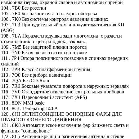
иммобилайзером, охраной салона и автономной сиреной
104 . 7B0 Без розетки
105 . 7E0 Без накопителя тепла/доп. обогрева
106 . 7K0 Без системы контроля давления в шинах
107 . 7L3 Принудительный х.х. и полуавтоматическая КП
(ASG)
108 . 7LA Нераздел.подушка задн.многом.сид. с раздел.и
откидн.спинк. с центр.подлок., закрыв.
109 . 7M5 Без защитной пленки порогов
110 . 7N0 Без вещевого отсека в потолке
111 . 7P4 Опора поясничного позвонка в спинках передних
сидений
112 . 7PB Класс 2 платформенной группы
113 . 7Q0 Без прибора навигации
114 . 7QA Без CD-Rom
115 . 7R6 Боковые указатели поворота в наружных зеркалах
116 . 7V0 Стандартное освещение контрольных приборов
117 . 7X1 Парковочный ассистент (APS)
118 . 8DN MMI basic
119 . 8GU Генератор 140 А
120 . 8JH ЭЛЛИПСОИДНЫЕ ОСНОВНЫЕ ФАРЫ ДЛЯ
ПРАВОСТОРОННЕГО ДВИЖЕНИЯ
121 . 8K8 Автоматическое включение фар ближнего света и
функция "coming home"
122 . 8L5 Антенна крыши и разнесенная антенна в стекле