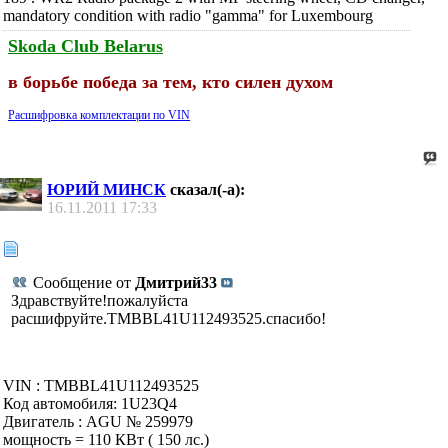
mandatory condition with radio "gamma" for Luxembourg
Skoda Club Belarus
в борьбе победа за тем, кто силен духом
Расшифровка комплектации по VIN
ЮРИЙ МИНСК
сказал(-а):
16.11.2011
17:33
Сообщение от
Дмитрий33
Здравствуйте!пожалуйста
расшифруйте.TMBBL41U112493525.спасибо!
VIN : TMBBL41U112493525
Код автомобиля: 1U23Q4
Двигатель : AGU № 259979
мощность = 110 КВт ( 150 лс.)