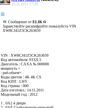
16.11.2011
17:29
Сообщение от
ELIK
Здравствуйте расшифруйте пожалуйста VIN
XW8CJ41Z5CK263659
VIN : XW8CJ41Z5CK263659
Код автомобиля: 9332L5
Двигатель : CAXA № 000000
мощность =
: раб.объем=
Коды цветов : 4K 4K CS
Код КПП : LHY
Код страны : 000
Дата изготовл.: 14.11.2011
Модельный год : 2012
1 . 0A2 4 двери
2 . 0AE Стабилизатор передний