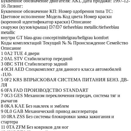
Буквенное обозначение двигателя: AKL Дата продажи: 1997-12-
16 Лизинг:
Буквенное обозначение КП: Номер одобрения типа ТС:
Цветовое исполнение Модель Код цвета Номер краски
(коренной идентификатор краски) Описание
снаружи (кузов/крыша) D7/D7 tiefseeblau metallic/tiefseeblau
metallic
внутри GT blau-grau concept/mittelgrau/hellgrau komfort
Коды комплектаций Текущий № № Происхождение Семейство
Описание
1 0A2 TUE 4 двери
2 0AL STV Стабилизатор передний
3 0BC STH Стабилизатор задний
4 0CH AED Спецкомплект для данного класса автомобилей
-1U0-
5 0F2 KRS ВПРЫСКОВАЯ СИСТЕМА ПИТАНИЯ БЕНЗ. ДВ-
ЛЯ
6 0FA FAD ПРОИЗВОДСТВО STANDART
7 0G3 GES Механизм переключения передач, система тяг и
рычагов
8 0KA KAE Без наклеек и эмблем
9 0L0 GAB Механический привод акселератора
10 0RA ZSS Без системы блокировки замка зажигания и
стартера
11 0TA ZFM Без ковриков для ног