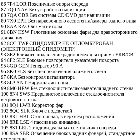
86 7P4 LOR Поясничные опоры спереди
87 7Q0 NAV Без устройства навигации
88 7QA CDR Без системы CD/DVD для навигации
89 7X0 EPH Без парковочного ассистента/камеры заднего вида
90 8AA RAO Без магнитолы
91 8BN HSW Галогенные основные фары для правостороннего
движения
92 8CC TWP СПИДОМЕТР НЕ ОПЛОМБИРОВАН
(ЭЛЕКТРОННЫЙ СПИДОМЕТР)
93 8E2 Ближнее подавление радиопомех для приёма УКВ/СВ
94 8F2 SLE Боковые повторители указателей поворота
95 8GD GEN Генератор 90 А
96 8K0 FLS Без спец. включения ближнего света
97 8KA Без контроля катализатора
98 8L3 ANT Наружная антенна
99 8M0 HEW Без стеклоочистителя/омывателя заднего стекла
100 8N4 SWS Прерывистое включение стеклоочистителя
ветрового стекла
101 8Q1 LWR Корректор фар
102 8QC SLR Ключ с подсветкой
103 8R1 HBL Стоп-сигнал, в верхнем расположении
104 8RE LSE 4 пассивных динамика
105 8S1 LEL 2 индивидуальных светильника спереди
106 8SA SBR Освещение блоков задних фонарей, стандартное
исполнение