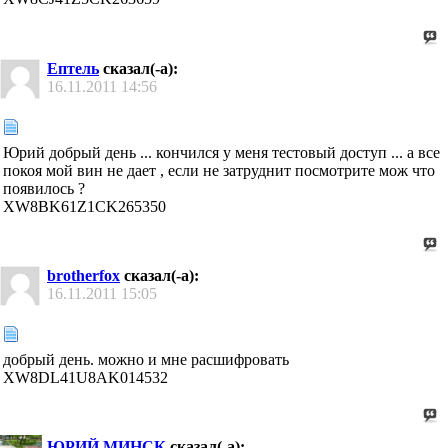
Ептель
сказал(-а):
16.11.2011
14:56
Юрий добрый день ... кончился у меня тестовый доступ ... а все
покоя мой вин не дает , если не затруднит посмотрите мож что
появилось ?
XW8BK61Z1CK265350
brotherfox
сказал(-а):
16.11.2011
15:05
добрый день. можно и мне расшифровать
XW8DL41U8AK014532
ЮРИЙ МИНСК
сказал(-а):