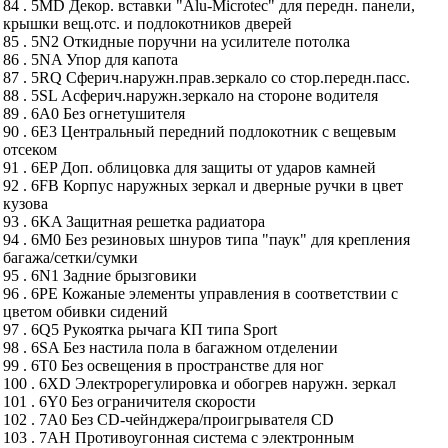
84 . 5MD Декор. вставки "Alu-Microtec" для передн. панели,
крышки вещ.отс. и подлокотников дверей
85 . 5N2 Откидные поручни на усилителе потолка
86 . 5NA Упор для капота
87 . 5RQ Сферич.наружн.прав.зеркало со стор.передн.пасс.
88 . 5SL Асферич.наружн.зеркало на стороне водителя
89 . 6A0 Без огнетушителя
90 . 6E3 Центральный передний подлокотник с вещевым
отсеком
91 . 6EP Доп. облицовка для защиты от ударов камней
92 . 6FB Корпус наружных зеркал и дверные ручки в цвет
кузова
93 . 6KA Защитная решетка радиатора
94 . 6M0 Без резиновых шнуров типа "паук" для крепления
багажа/сетки/сумки
95 . 6N1 Задние брызговики
96 . 6PE Кожаные элементы управления в соответствии с
цветом обивки сидений
97 . 6Q5 Рукоятка рычага КП типа Sport
98 . 6SA Без настила пола в багажном отделении
99 . 6T0 Без освещения в пространстве для ног
100 . 6XD Электрорегулировка и обогрев наружн. зеркал
101 . 6Y0 Без ограничителя скорости
102 . 7A0 Без CD-чейнджера/проигрывателя CD
103 . 7AH Противоугонная система с электронным