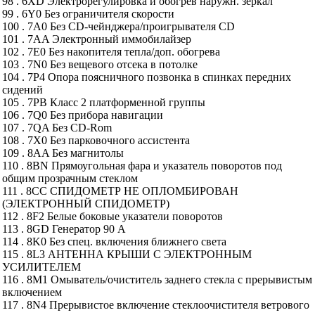
98 . 6XD Электрорегулировка и обогрев наружн. зеркал
99 . 6Y0 Без ограничителя скорости
100 . 7A0 Без CD-чейнджера/проигрывателя CD
101 . 7AA Электронный иммобилайзер
102 . 7E0 Без накопителя тепла/доп. обогрева
103 . 7N0 Без вещевого отсека в потолке
104 . 7P4 Опора поясничного позвонка в спинках передних
сидений
105 . 7PB Класс 2 платформенной группы
106 . 7Q0 Без прибора навигации
107 . 7QA Без CD-Rom
108 . 7X0 Без парковочного ассистента
109 . 8AA Без магнитолы
110 . 8BN Прямоугольная фара и указатель поворотов под
общим прозрачным стеклом
111 . 8CC СПИДОМЕТР НЕ ОПЛОМБИРОВАН
(ЭЛЕКТРОННЫЙ СПИДОМЕТР)
112 . 8F2 Белые боковые указатели поворотов
113 . 8GD Генератор 90 А
114 . 8K0 Без спец. включения ближнего света
115 . 8L3 АНТЕННА КРЫШИ С ЭЛЕКТРОННЫМ
УСИЛИТЕЛЕМ
116 . 8M1 Омыватель/очиститель заднего стекла с прерывистым
включением
117 . 8N4 Прерывистое включение стеклоочистителя ветрового