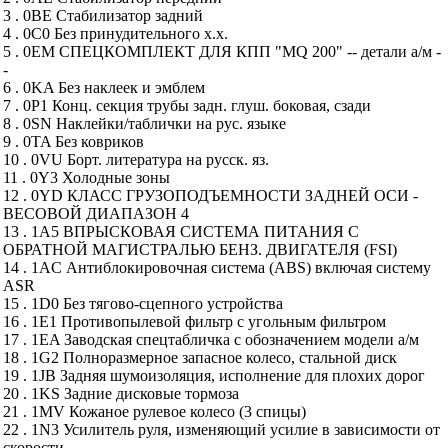
3 . 0BE Стабилизатор задний
4 . 0C0 Без принудительного х.х.
5 . 0EM СПЕЦКОМПЛЕКТ ДЛЯ КПП "MQ 200" -- детали а/м -
-
6 . 0KA Без наклеек и эмблем
7 . 0P1 Конц. секция трубы задн. глуш. боковая, сзади
8 . 0SN Наклейки/таблички на рус. языке
9 . 0TA Без ковриков
10 . 0VU Борт. литература на русск. яз.
11 . 0Y3 Холодные зоны
12 . 0YD КЛАСС ГРУЗОПОДЪЕМНОСТИ ЗАДНЕЙ ОСИ -
ВЕСОВОЙ ДИАПАЗОН 4
13 . 1A5 ВПРЫСКОВАЯ СИСТЕМА ПИТАНИЯ С
ОБРАТНОЙ МАГИСТРАЛЬЮ БЕНЗ. ДВИГАТЕЛЯ (FSI)
14 . 1AC Антиблокировочная система (ABS) включая систему
ASR
15 . 1D0 Без тягово-сцепного устройства
16 . 1E1 Противопылевой фильтр с угольным фильтром
17 . 1EA Заводская спецтабличка с обозначением модели а/м
18 . 1G2 Полноразмерное запасное колесо, стальной диск
19 . 1JB Задняя шумоизоляция, исполнение для плохих дорог
20 . 1KS Задние дисковые тормоза
21 . 1MV Кожаное рулевое колесо (3 спицы)
22 . 1N3 Усилитель руля, изменяющий усилие в зависимости от
скорости