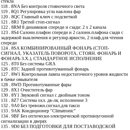
стекла
118 . 8NA Без контроля стояночного света
119 . 8Q1 Регулировка угла наклона фар
120 . 8QC Главный ключ с подсветкой
121 . 8R1 Третий стоп-сигнал
122 . 8RM 8 динамиков спереди и сзади: 2 х 2 канала
123 . 8S4 Салонн.плафон спереди и 2 салонн.плафона сзади с
задержкой выключения и регулир.яркости, 2 плаф.для чтения
спереди
124 . 8SA КОМБИНИРОВАННЫЙ ФОНАРЬ (СТОП-
СИГНАЛ, УКАЗАТЕЛЬ ПОВОРОТА, СТОЯН. ФОНАРЬ И
ФОНАРЬ З.Х.), СТАНДАРТНОЕ ИСПОЛНЕНИЕ
125 . 8T0 Без системы GRA
126 . 8TC Задний противотуманный фонарь
127 . 8W1 Контрольная лампа недостаточного уровня жидкости
в бачке омывателя
128 . 8WD Противотуманные фары
129 . 8X1 Очиститель фар
130 . 8Y1 Звуковой сигнал с двойным тоном
131 . 8Z7 Система охл. дв-ля, исполнение 3
132 . 9A0 Без тревожн.сигнал.для такси
133 . 9AK Кондиционер "Climatronic"
134 . 9BF Без оптически-электрической противоугонной
сигнализации в дверях
135 . 9D0 БЕЗ ПОДГОТОВКИ ДЛЯ ПОСТЗАВОДСКОЙ