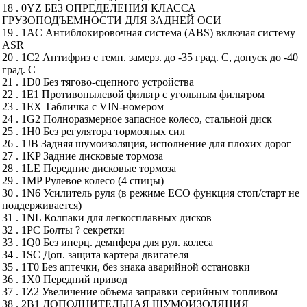
18 . 0YZ БЕЗ ОПРЕДЕЛЕНИЯ КЛАССА
ГРУЗОПОДЪЕМНОСТИ ДЛЯ ЗАДНЕЙ ОСИ
19 . 1AC Антиблокировочная система (ABS) включая систему
ASR
20 . 1C2 Антифриз с темп. замерз. до -35 град. С, допуск до -40
град. С
21 . 1D0 Без тягово-сцепного устройства
22 . 1E1 Противопылевой фильтр с угольным фильтром
23 . 1EX Табличка с VIN-номером
24 . 1G2 Полноразмерное запасное колесо, стальной диск
25 . 1H0 Без регулятора тормозных сил
26 . 1JB Задняя шумоизоляция, исполнение для плохих дорог
27 . 1KP Задние дисковые тормоза
28 . 1LE Передние дисковые тормоза
29 . 1MP Рулевое колесо (4 спицы)
30 . 1N6 Усилитель руля (в режиме ЕСО функция стоп/старт не
поддерживается)
31 . 1NL Колпаки для легкосплавных дисков
32 . 1PC Болты ? секретки
33 . 1Q0 Без инерц. демпфера для рул. колеса
34 . 1SC Доп. защита картера двигателя
35 . 1T0 Без аптечки, без знака аварийной остановки
36 . 1X0 Передний привод
37 . 1Z2 Увеличение объема заправки серийным топливом
38 . 2B1 ДОПОЛНИТЕЛЬНАЯ ШУМОИЗОЛЯЦИЯ