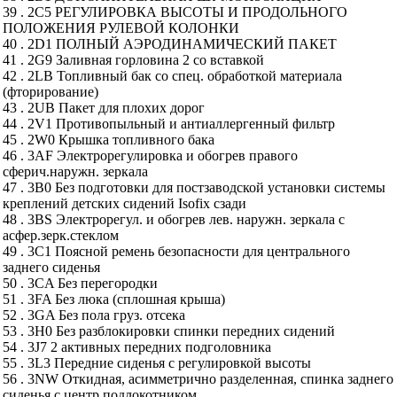
39 . 2C5 РЕГУЛИРОВКА ВЫСОТЫ И ПРОДОЛЬНОГО
ПОЛОЖЕНИЯ РУЛЕВОЙ КОЛОНКИ
40 . 2D1 ПОЛНЫЙ АЭРОДИНАМИЧЕСКИЙ ПАКЕТ
41 . 2G9 Заливная горловина 2 со вставкой
42 . 2LB Топливный бак со спец. обработкой материала
(фторирование)
43 . 2UB Пакет для плохих дорог
44 . 2V1 Противопыльный и антиаллергенный фильтр
45 . 2W0 Крышка топливного бака
46 . 3AF Электрорегулировка и обогрев правого
сферич.наружн. зеркала
47 . 3B0 Без подготовки для постзаводской установки системы
креплений детских сидений Isofix сзади
48 . 3BS Электрорегул. и обогрев лев. наружн. зеркала с
асфер.зерк.стеклом
49 . 3C1 Поясной ремень безопасности для центрального
заднего сиденья
50 . 3CA Без перегородки
51 . 3FA Без люка (сплошная крыша)
52 . 3GA Без пола груз. отсека
53 . 3H0 Без разблокировки спинки передних сидений
54 . 3J7 2 активных передних подголовника
55 . 3L3 Передние сиденья с регулировкой высоты
56 . 3NW Откидная, асимметрично разделенная, спинка заднего
сиденья с центр.подлокотником