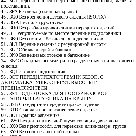
44 . 3D1 Деревянн.передн.верхн.часть центр.консоли, включая
подстаканник
45 . 3FA Без люка (сплошная крыша)
46 . 3G0 Без крепления детского сиденья (ISOFIX)
47 . 3GA Без пола груз. отсека
48 . 3H0 Без разблокировки спинки передних сидений
49 . 3J1 Регулируемые по высоте передние подголовники
50 . 3K0 Без системы безопасных подголовников
51 . 3L3 Передние сиденья с регулировкой высоты
52 . 3LT Обивка дверей и боковин
53 . 3N0 Без вещевых отсеков в багажнике
54 . 3NC Откидная, асимметрично разделенная, спинка заднего
сиденья
55 . 3Q1 2 задних подголовника
56 . 3QT ПЕРЕДН.ТРЕХТОЧ.РЕМНИ БЕЗОП. С
АВТОМАТ.КАТУШК. С РЕГУЛ. ВЫСОТЫ И
ПРЕДНАТЯЖИТЕЛИ
57 . 3S4 ПОДГОТОВКА ДЛЯ ПОСТЗАВОДСКОЙ
УСТАНОВКИ БАГАЖНИКА НА КРЫШУ
58 . 3SB Стандартное переднее правое сиденье
59 . 3TB Стандартное переднее левое сиденье
60 . 3U1 Крышка багажника
61 . 3W0 Без дополнительной шумоизоляции для салона
62 . 3X0 Без приспособл. для перевозки длинномерн. грузов
63 . 3Y0 Без солнцезащитной шторки