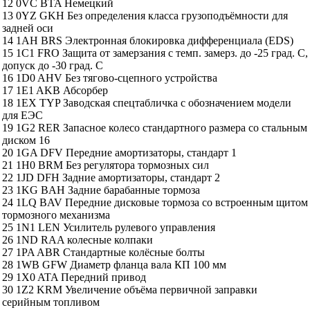
12 0VC BTA Немецкий
13 0YZ GKH Без определения класса грузоподъёмности для
задней оси
14 1AH BRS Электронная блокировка дифференциала (EDS)
15 1C1 FRO Защита от замерзания с темп. замерз. до -25 град. С,
допуск до -30 град. С
16 1D0 AHV Без тягово-сцепного устройства
17 1E1 AKB Абсорбер
18 1EX TYP Заводская спецтабличка с обозначением модели
для ЕЭС
19 1G2 RER Запасное колесо стандартного размера со стальным
диском 16
20 1GA DFV Передние амортизаторы, стандарт 1
21 1H0 BRM Без регулятора тормозных сил
22 1JD DFH Задние амортизаторы, стандарт 2
23 1KG BAH Задние барабанные тормоза
24 1LQ BAV Передние дисковые тормоза со встроенным щитом
тормозного механизма
25 1N1 LEN Усилитель рулевого управления
26 1ND RAA колесные колпаки
27 1PA ABR Стандартные колёсные болты
28 1WB GFW Диаметр фланца вала КП 100 мм
29 1X0 ATA Передний привод
30 1Z2 KRM Увеличение объёма первичной заправки
серийным топливом