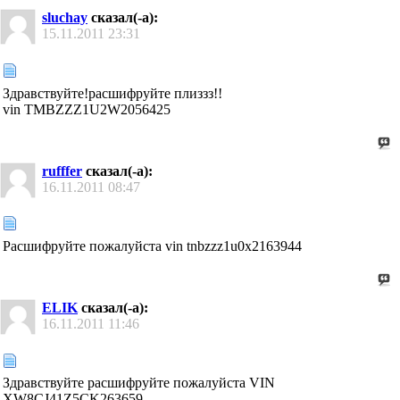
sluchay
сказал(-а):
15.11.2011
23:31
Здравствуйте!расшифруйте плиззз!!
vin TMBZZZ1U2W2056425
rufffer
сказал(-а):
16.11.2011
08:47
Расшифруйте пожалуйста vin tnbzzz1u0x2163944
ELIK
сказал(-а):
16.11.2011
11:46
Здравствуйте расшифруйте пожалуйста VIN
XW8CJ41Z5CK263659