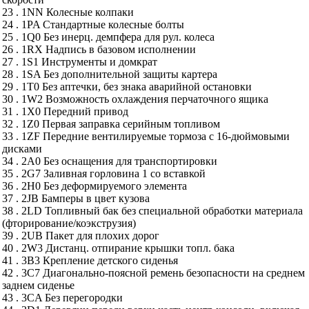
23 . 1NN Колесные колпаки
24 . 1PA Стандартные колесные болты
25 . 1Q0 Без инерц. демпфера для рул. колеса
26 . 1RX Надпись в базовом исполнении
27 . 1S1 Инструменты и домкрат
28 . 1SA Без дополнительной защиты картера
29 . 1T0 Без аптечки, без знака аварийной остановки
30 . 1W2 Возможность охлаждения перчаточного ящика
31 . 1X0 Передний привод
32 . 1Z0 Первая заправка серийным топливом
33 . 1ZF Передние вентилируемые тормоза с 16-дюймовыми
дисками
34 . 2A0 Без оснащения для транспортировки
35 . 2G7 Заливная горловина 1 со вставкой
36 . 2H0 Без деформируемого элемента
37 . 2JB Бамперы в цвет кузова
38 . 2LD Топливный бак без специальной обработки материала
(фторирование/коэкструзия)
39 . 2UB Пакет для плохих дорог
40 . 2W3 Дистанц. отпирание крышки топл. бака
41 . 3B3 Крепление детского сиденья
42 . 3C7 Диагонально-поясной ремень безопасности на среднем
заднем сиденье
43 . 3CA Без перегородки