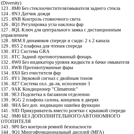
(Diversity)
123 . 8M0 Без стеклоочистителя/омывателя заднего стекла
124 . 8N3 Датчик дождя
125 . 8NB Контроль стояночного света
126 . 8Q1 Регулировка угла наклона фар
127 . 8QL Ключ для центрального замка с дистанционным
управлением
128 . 8RM 8 динамиков спереди и сзади: 2 х 2 канала
129 . 8S5 2 плафона для чтения спереди
130 . 8T2 Система GRA
131 . 8TC Задний противотуманный фонарь
132 . 8W0 Без индикатора уровня жидкости в бачке омывателя
133 . 8WB Противотуманные фары
134 . 8X0 Без очистителя фар
135 . 8Y1 Звуковой сигнал с двойным тоном
136 . 8Z7 Система охл. дв-ля, исполнение 3
137 . 9AK Кондиционер "Climatronic"
138 . 9E3 Подсветка в багажном отделении
139 . 9GG 2 плафона салона, концевик в дверях
140 . 9HA Без доп. индикации ошибки функции
141 . 9JD Прикуриватель вместо розетки с крышкой спереди
142 . 9M0 БЕЗ ДОПОЛНИТЕЛЬНОГО/АВТОНОМНОГО
ОТОПИТЕЛЯ
143 . 9P0 Без контроля ремней безопасности
144 . 9Q1 Многофункциональный дисплей (MFA)