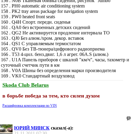
156 . N0B Тканевая обивка сидений, рисунок "Jumbo"
157 . PH0 automatic air conditioning system
158 . PK2 tray areas package for navigation system
159 . PW0 heated front seats
160 . Q4H Спорт. передн. сиденья
161 . QA0 без встроенных детских сидений
162 . QG2 Не активируется продление интервала ТО
163 . QJ0 Без алюм./хром. декор. вставок
164 . QS1 С управляемым термостатом
165 . QV0 Без ТВ-тюнера/цифрового радиоприема
166 . T53 4-цил. бенз.двиг. 1,6 л агрег. 06A.S (алюм.)
167 . U1A Панель приборов с шкалой "км/ч", часы, тахометр и
суточный счетчик пути в км
168 . V0A Шины без определения марки производителя
169 . VK0 Стандартный воздуховод
Skoda Club Belarus
в борьбе победа за тем, кто силен духом
Расшифровка комплектации по VIN
ЮРИЙ МИНСК
сказал(-а):
21.11.2011
07:30