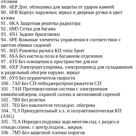
отсеком
89 . 6EP Доп. облицовка для защиты от ударов камней
90 . 6FB Корпус наружных зеркал и дверные ручки в цвет
кузова
91 . 6KA Защитная решетка радиатора
92 . 6M5 Сетка для багажа
93 . 6N1 Задние брызговики
94 . 6PE Кожаные элементы управления в соответствии с
цветом обивки сидений
95 . 6Q5 Рукоятка рычага КП типа Sport
96 . 6SA Без настила пола в багажном отделении
97 . 6T0 Без освещения в пространстве для ног
98 . 6XP Электрорегулировка, электропривод для складывания
и раздельный обогрев наружн. зеркал
99 . 6Y0 Без ограничителя скорости
100 . 7A0 Без CD-чейнджера/проигрывателя CD
101 . 7AH Противоугонная система с электронным
иммобилайзером, охраной салона и автономной сиреной
102 . 7B0 Без розетки
103 . 7E0 Без накопителя тепла/доп. обогрева
104 . 7L3 Принудительный х.х. и полуавтоматическая КП
(ASG)
105 . 7LA Нераздел.подушка задн.многом.сид. с раздел.и
откидн.спинк. с центр.подлок., закрыв.
106 . 7M5 Без защитной пленки порогов