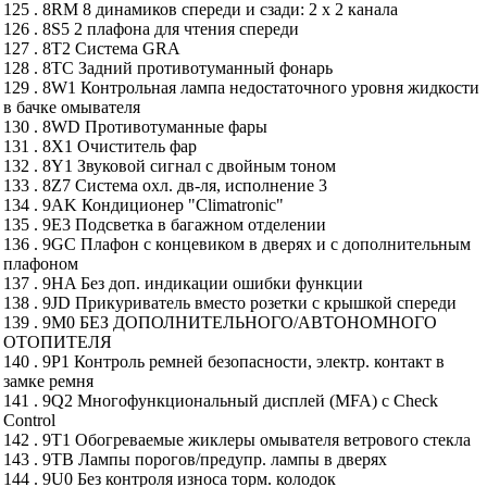
125 . 8RM 8 динамиков спереди и сзади: 2 х 2 канала
126 . 8S5 2 плафона для чтения спереди
127 . 8T2 Система GRA
128 . 8TC Задний противотуманный фонарь
129 . 8W1 Контрольная лампа недостаточного уровня жидкости
в бачке омывателя
130 . 8WD Противотуманные фары
131 . 8X1 Очиститель фар
132 . 8Y1 Звуковой сигнал с двойным тоном
133 . 8Z7 Система охл. дв-ля, исполнение 3
134 . 9AK Кондиционер "Climatronic"
135 . 9E3 Подсветка в багажном отделении
136 . 9GC Плафон с концевиком в дверях и с дополнительным
плафоном
137 . 9HA Без доп. индикации ошибки функции
138 . 9JD Прикуриватель вместо розетки с крышкой спереди
139 . 9M0 БЕЗ ДОПОЛНИТЕЛЬНОГО/АВТОНОМНОГО
ОТОПИТЕЛЯ
140 . 9P1 Контроль ремней безопасности, электр. контакт в
замке ремня
141 . 9Q2 Многофункциональный дисплей (MFA) с Check
Control
142 . 9T1 Обогреваемые жиклеры омывателя ветрового стекла
143 . 9TB Лампы порогов/предупр. лампы в дверях
144 . 9U0 Без контроля износа торм. колодок