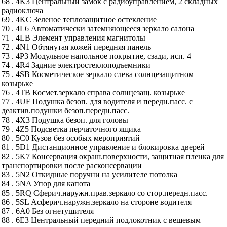
68 . 4K3 Центральный замок с радиоуправлением, 2 складных
радиоключа
69 . 4KC Зеленое теплозащитное остекление
70 . 4L6 Автоматически затемняющееся зеркало салона
71 . 4LB Элемент управления магнитолы
72 . 4N1 Обтянутая кожей передняя панель
73 . 4P3 Модульное напольное покрытие, сзади, исп. 4
74 . 4R4 Задние электростеклоподъемники
75 . 4SB Косметическое зеркало слева солнцезащитном
козырьке
76 . 4TB Космет.зеркало справа солнцезащ. козырьке
77 . 4UF Подушка безоп. для водителя и передн.пасс. с
деактив.подушки безоп.передн.пасс.
78 . 4X3 Подушка безоп. для головы
79 . 4Z5 Подсветка перчаточного ящика
80 . 5C0 Кузов без особых мероприятий
81 . 5D1 Дистанционное управление и блокировка дверей
82 . 5K7 Консервация окраш.поверхности, защитная пленка для
транспортировки после расконсервации
83 . 5N2 Откидные поручни на усилителе потолка
84 . 5NA Упор для капота
85 . 5RQ Сферич.наружн.прав.зеркало со стор.передн.пасс.
86 . 5SL Асферич.наружн.зеркало на стороне водителя
87 . 6A0 Без огнетушителя
88 . 6E3 Центральный передний подлокотник с вещевым