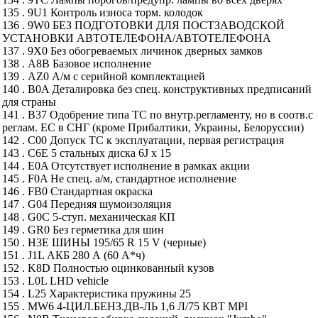
135 . 9U1 Контроль износа торм. колодок
136 . 9W0 БЕЗ ПОДГОТОВКИ ДЛЯ ПОСТЗАВОДСКОЙ
УСТАНОВКИ АВТОТЕЛЕФОНА/АВТОТЕЛЕФОНА
137 . 9X0 Без обогреваемых личинок дверных замков
138 . A8B Базовое исполнение
139 . AZ0 А/м с серийной комплектацией
140 . B0A Деталировка без спец. конструктивных предписаний
для страны
141 . B37 Одобрение типа ТС по внутр.регламенту, но в соотв.с
реглам. ЕС в СНГ (кроме Прибалтики, Украины, Белоруссии)
142 . C00 Допуск ТС к эксплуатации, первая регистрация
143 . C6E 5 стальных диска 6J x 15
144 . E0A Отсутствует исполнение в рамках акции
145 . F0A Не спец. а/м, стандартное исполнение
146 . FB0 Стандартная окраска
147 . G04 Передняя шумоизоляция
148 . G0C 5-ступ. механическая КП
149 . GR0 Без герметика для шин
150 . H3E ШИНЫ 195/65 R 15 V (черные)
151 . J1L АКБ 280 А (60 А*ч)
152 . K8D Полностью оцинкованный кузов
153 . L0L LHD vehicle
154 . L25 Характеристика пружины 25
155 . MW6 4-ЦИЛ.БЕНЗ.ДВ-ЛЬ 1,6 Л/75 КВТ MPI