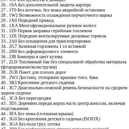
26 . 1SA Без дополнительной защиты картера
27 . 1T0 Без аптечки, без знака аварийной остановки
28 . 1W2 Возможность охлаждения перчаточного ящика
29 . 1X0 Передний привод
30 . 1XA Многофункциональное рулевое колесо
31 . 1Z0 Первая заправка серийным топливом
32 . 1ZE Передние вентилируемые дисковые тормоза
33 . 2A0 Без оснащения для транспортировки
34 . 2G7 Заливная горловина 1 со вставкой
35 . 2H0 Без деформируемого элемента
36 . 2JB Бамперы в цвет кузова
37 . 2LD Топливный бак без специальной обработки материала
(фторирование/коэкструзия)
38 . 2UB Пакет для плохих дорог
39 . 2W3 Дистанц. отпирание крышки топл. бака
40 . 3B3 Крепление детского сиденья
41 . 3C7 Диагонально-поясной ремень безопасности на среднем
заднем сиденье
42 . 3CA Без перегородки
43 . 3D1 Деревянн.передн.верхн.часть центр.консоли, включая
подстаканник
44 . 3FA Без люка (сплошная крыша)
45 . 3G0 Без крепления детского сиденья (ISOFIX)
46 . 3GA Без пола груз. отсека