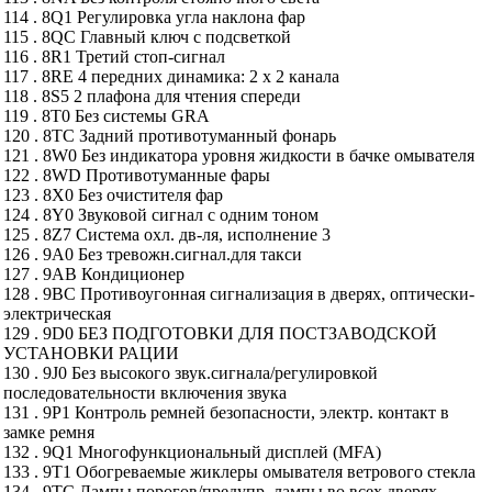
114 . 8Q1 Регулировка угла наклона фар
115 . 8QC Главный ключ с подсветкой
116 . 8R1 Третий стоп-сигнал
117 . 8RE 4 передних динамика: 2 х 2 канала
118 . 8S5 2 плафона для чтения спереди
119 . 8T0 Без системы GRA
120 . 8TC Задний противотуманный фонарь
121 . 8W0 Без индикатора уровня жидкости в бачке омывателя
122 . 8WD Противотуманные фары
123 . 8X0 Без очистителя фар
124 . 8Y0 Звуковой сигнал с одним тоном
125 . 8Z7 Система охл. дв-ля, исполнение 3
126 . 9A0 Без тревожн.сигнал.для такси
127 . 9AB Кондиционер
128 . 9BC Противоугонная сигнализация в дверях, оптически-
электрическая
129 . 9D0 БЕЗ ПОДГОТОВКИ ДЛЯ ПОСТЗАВОДСКОЙ
УСТАНОВКИ РАЦИИ
130 . 9J0 Без высокого звук.сигнала/регулировкой
последовательности включения звука
131 . 9P1 Контроль ремней безопасности, электр. контакт в
замке ремня
132 . 9Q1 Многофункциональный дисплей (MFA)
133 . 9T1 Обогреваемые жиклеры омывателя ветрового стекла
134 . 9TC Лампы порогов/предупр. лампы во всех дверях