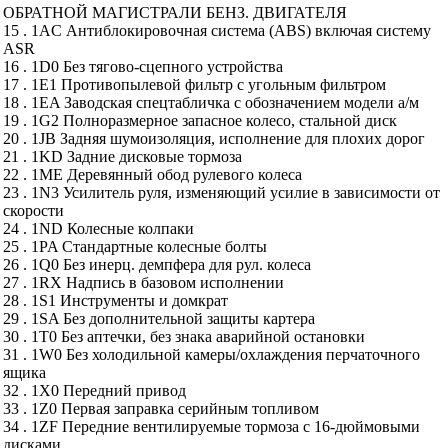
ОБРАТНОЙ МАГИСТРАЛИ БЕНЗ. ДВИГАТЕЛЯ
15 . 1AC Антиблокировочная система (ABS) включая систему
ASR
16 . 1D0 Без тягово-сцепного устройства
17 . 1E1 Противопылевой фильтр с угольным фильтром
18 . 1EA Заводская спецтабличка с обозначением модели а/м
19 . 1G2 Полноразмерное запасное колесо, стальной диск
20 . 1JB Задняя шумоизоляция, исполнение для плохих дорог
21 . 1KD Задние дисковые тормоза
22 . 1ME Деревянный обод рулевого колеса
23 . 1N3 Усилитель руля, изменяющий усилие в зависимости от
скорости
24 . 1ND Колесные колпаки
25 . 1PA Стандартные колесные болты
26 . 1Q0 Без инерц. демпфера для рул. колеса
27 . 1RX Надпись в базовом исполнении
28 . 1S1 Инструменты и домкрат
29 . 1SA Без дополнительной защиты картера
30 . 1T0 Без аптечки, без знака аварийной остановки
31 . 1W0 Без холодильной камеры/охлаждения перчаточного
ящика
32 . 1X0 Передний привод
33 . 1Z0 Первая заправка серийным топливом
34 . 1ZF Передние вентилируемые тормоза с 16-дюймовыми
дисками