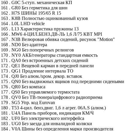
160 . G0C 5-ступ. механическая КП
161 . GR0 Без герметика для шин
162 . H7S ШИНЫ 195/65 R 15
163 . K8B Полностью оцинкованный кузов
164 . L0L LHD vehicle
165 . L13 Характеристика пружины 13
166 . MW6 4-ЦИЛ.БЕНЗ.ДВ-ЛЬ 1,6 Л/75 КВТ MPI
167 . N3B Велюровая обивка сидений, рисунок "Motion"
168 . ND0 Без адаптера
169 . NG0 Без поперечных релингов
170 . NY0 АКБ/генераторы стандартная емкость
171 . QA0 без встроенных детских сидений
172 . QE1 Вещевой карман в передней панели
173 . QG1 Продление интервала ТО
174 . QJ0 Без алюм./хром. декор. вставок
175 . QN0 Без выдвижных ящиков под передними сиденьями
176 . QR0 Без компаса
177 . QS0 Без управляемого термостата
178 . QV0 Без ТВ-тюнера/цифрового радиоприема
179 . SG5 Упр. код Eurovan
180 . T53 4-цил. бенз.двиг. 1,6 л агрег. 06A.S (алюм.)
181 . U4A Панель приборов, индикация КМ/Ч
182 . UF0 Без электрического интерфейса
183 . UG0 Без заезда для инвалидной коляски
184 . V0A Шины без определения марки производителя