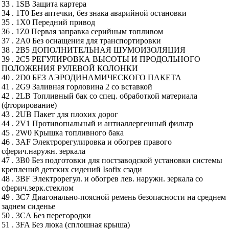
33 . 1SB Защита картера
34 . 1T0 Без аптечки, без знака аварийной остановки
35 . 1X0 Передний привод
36 . 1Z0 Первая заправка серийным топливом
37 . 2A0 Без оснащения для транспортировки
38 . 2B5 ДОПОЛНИТЕЛЬНАЯ ШУМОИЗОЛЯЦИЯ
39 . 2C5 РЕГУЛИРОВКА ВЫСОТЫ И ПРОДОЛЬНОГО
ПОЛОЖЕНИЯ РУЛЕВОЙ КОЛОНКИ
40 . 2D0 БЕЗ АЭРОДИНАМИЧЕСКОГО ПАКЕТА
41 . 2G9 Заливная горловина 2 со вставкой
42 . 2LB Топливный бак со спец. обработкой материала
(фторирование)
43 . 2UB Пакет для плохих дорог
44 . 2V1 Противопыльный и антиаллергенный фильтр
45 . 2W0 Крышка топливного бака
46 . 3AF Электрорегулировка и обогрев правого
сферич.наружн. зеркала
47 . 3B0 Без подготовки для постзаводской установки системы
креплений детских сидений Isofix сзади
48 . 3BF Электрорегул. и обогрев лев. наружн. зеркала со
сферич.зерк.стеклом
49 . 3C7 Диагонально-поясной ремень безопасности на среднем
заднем сиденье
50 . 3CA Без перегородки
51 . 3FA Без люка (сплошная крыша)