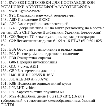
145 . 9W0 БЕЗ ПОДГОТОВКИ ДЛЯ ПОСТЗАВОДСКОЙ
УСТАНОВКИ АВТОТЕЛЕФОНА/АВТОТЕЛЕФОНА
146 . 9WR Аудио-разъем
147 . 9Y1 Индикация наружной температуры
148 . A8D Исполнение ЛЮКС
149 . AZ0 А/м с серийной комплектацией
150 . B37 Одобрение типа ТС по внутр.регламенту, но в соотв.с
реглам. ЕС в СНГ (кроме Прибалтики, Украины, Белоруссии)
151 . C00 Допуск ТС к эксплуатации, первая регистрация
152 . C2P Легкосплавные диски 6 1/2J x 16 ET 43 (6L0 601 025
B)
153 . E0A Отсутствует исполнение в рамках акции
154 . F0A Не спец. а/м, стандартное исполнение
155 . FB0 Стандартная окраска
156 . G06 Передняя шумоизоляция
157 . G1C 7-ступ. АКП
158 . GR0 Без герметика для шин
159 . H4G ШИНЫ 205/55 R 16 V
160 . J0L АКБ 340 А (70 А*ч)
161 . K8B Полностью оцинкованный кузов
162 . L0L LHD vehicle
163 . L60 Характеристика пружины 60
164 . M92 4-Цил.бенз. дв-ль 1.8 л (110 кВт), (16 кл.)
тубированый, с гомогенным смесеобразованием, базовый -
TJ2/TE6