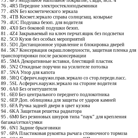
75 . 4P3 Модульное напольное покрытие, сзади, исп. 4
76 . 4R5 Передние электростеклоподъемники
77 . 4SN Без косметического зеркала
78 . 4TB Космет.зеркало справа солнцезащ. козырьке
79 . 4UC Подушка безоп. для водителя
80 . 4X0 Без боковой подушки безоп.
81 . 4Z4 Закрываемый на ключ перчат.ящик без подсветки
82 . 5C0 Кузов без особых мероприятий
83 . 5D1 Дистанционное управление и блокировка дверей
84 . 5K7 Консервация окраш.поверхности, защитная пленка для
транспортировки после расконсервации
85 . 5MA Декоративные вставки, блестящий пластик
86 . 5N2 Откидные поручни на усилителе потолка
87 . 5NA Упор для капота
88 . 5RQ Сферич.наружн.прав.зеркало со стор.передн.пасс.
89 . 5SL Асферич.наружн.зеркало на стороне водителя
90 . 6A0 Без огнетушителя
91 . 6E0 Без центрального переднего подлокотника
92 . 6EP Доп. облицовка для защиты от ударов камней
93 . 6FA Ручка задней двери в цвет кузова
94 . 6KA Защитная решетка радиатора
95 . 6M0 Без резиновых шнуров типа "паук" для крепления
багажа/сетки/сумки
96 . 6N1 Задние брызговики
97 . 6PA Пластиковая рукоятка рычага стояночного тормоза