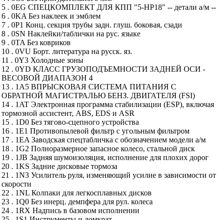
5 . 0EG СПЕЦКОМПЛЕКТ ДЛЯ КПП "5-HP18" -- детали а/м --
6 . 0KA Без наклеек и эмблем
7 . 0P1 Конц. секция трубы задн. глуш. боковая, сзади
8 . 0SN Наклейки/таблички на рус. языке
9 . 0TA Без ковриков
10 . 0VU Борт. литература на русск. яз.
11 . 0Y3 Холодные зоны
12 . 0YD КЛАСС ГРУЗОПОДЪЕМНОСТИ ЗАДНЕЙ ОСИ -
ВЕСОВОЙ ДИАПАЗОН 4
13 . 1A5 ВПРЫСКОВАЯ СИСТЕМА ПИТАНИЯ С
ОБРАТНОЙ МАГИСТРАЛЬЮ БЕНЗ. ДВИГАТЕЛЯ (FSI)
14 . 1AT Электронная программа стабилизации (ESP), включая
тормозной ассистент, ABS, EDS и ASR
15 . 1D0 Без тягово-сцепного устройства
16 . 1E1 Противопылевой фильтр с угольным фильтром
17 . 1EA Заводская спецтабличка с обозначением модели а/м
18 . 1G2 Полноразмерное запасное колесо, стальной диск
19 . 1JB Задняя шумоизоляция, исполнение для плохих дорог
20 . 1KS Задние дисковые тормоза
21 . 1N3 Усилитель руля, изменяющий усилие в зависимости от
скорости
22 . 1NL Колпаки для легкосплавных дисков
23 . 1Q0 Без инерц. демпфера для рул. колеса
24 . 1RX Надпись в базовом исполнении
25 . 1S1 Инструменты и домкрат