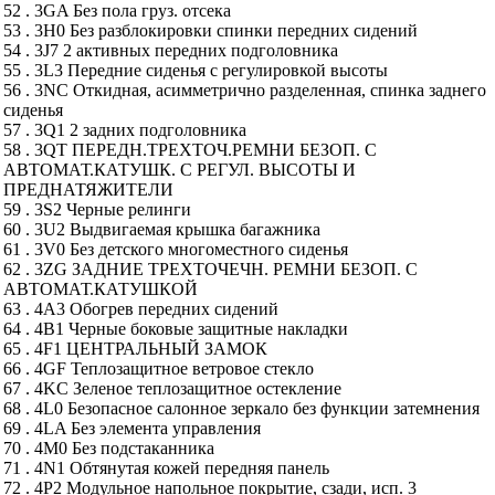
52 . 3GA Без пола груз. отсека
53 . 3H0 Без разблокировки спинки передних сидений
54 . 3J7 2 активных передних подголовника
55 . 3L3 Передние сиденья с регулировкой высоты
56 . 3NC Откидная, асимметрично разделенная, спинка заднего
сиденья
57 . 3Q1 2 задних подголовника
58 . 3QT ПЕРЕДН.ТРЕХТОЧ.РЕМНИ БЕЗОП. С
АВТОМАТ.КАТУШК. С РЕГУЛ. ВЫСОТЫ И
ПРЕДНАТЯЖИТЕЛИ
59 . 3S2 Черные релинги
60 . 3U2 Выдвигаемая крышка багажника
61 . 3V0 Без детского многоместного сиденья
62 . 3ZG ЗАДНИЕ ТРЕХТОЧЕЧН. РЕМНИ БЕЗОП. С
АВТОМАТ.КАТУШКОЙ
63 . 4A3 Обогрев передних сидений
64 . 4B1 Черные боковые защитные накладки
65 . 4F1 ЦЕНТРАЛЬНЫЙ ЗАМОК
66 . 4GF Теплозащитное ветровое стекло
67 . 4KC Зеленое теплозащитное остекление
68 . 4L0 Безопасное салонное зеркало без функции затемнения
69 . 4LA Без элемента управления
70 . 4M0 Без подстаканника
71 . 4N1 Обтянутая кожей передняя панель
72 . 4P2 Модульное напольное покрытие, сзади, исп. 3