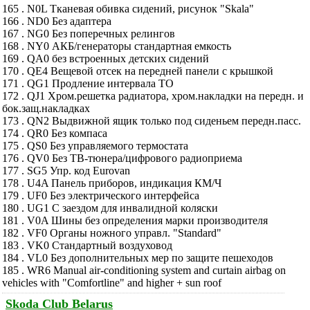
165 . N0L Тканевая обивка сидений, рисунок "Skala"
166 . ND0 Без адаптера
167 . NG0 Без поперечных релингов
168 . NY0 АКБ/генераторы стандартная емкость
169 . QA0 без встроенных детских сидений
170 . QE4 Вещевой отсек на передней панели с крышкой
171 . QG1 Продление интервала ТО
172 . QJ1 Хром.решетка радиатора, хром.накладки на передн. и
бок.защ.накладках
173 . QN2 Выдвижной ящик только под сиденьем передн.пасс.
174 . QR0 Без компаса
175 . QS0 Без управляемого термостата
176 . QV0 Без ТВ-тюнера/цифрового радиоприема
177 . SG5 Упр. код Eurovan
178 . U4A Панель приборов, индикация КМ/Ч
179 . UF0 Без электрического интерфейса
180 . UG1 С заездом для инвалидной коляски
181 . V0A Шины без определения марки производителя
182 . VF0 Органы ножного управл. "Standard"
183 . VK0 Стандартный воздуховод
184 . VL0 Без дополнительных мер по защите пешеходов
185 . WR6 Manual air-conditioning system and curtain airbag on
vehicles with "Comfortline" and higher + sun roof
Skoda Club Belarus