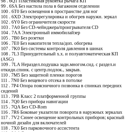
98 . 6Q1 Пластиковая рукоятка рычага КП
99 . 6SA Без настила пола в багажном отделении
100 . 6T0 Без освещения в пространстве для ног
101 . 6XD Электрорегулировка и обогрев наружн. зеркал
102 . 6Y0 Без ограничителя скорости
103 . 7A0 Без CD-чейнджера/проигрывателя CD
104 . 7AA Электронный иммобилайзер
105 . 7B0 Без розетки
106 . 7E0 Без накопителя тепла/доп. обогрева
107 . 7K0 Без системы контроля давления в шинах
108 . 7L3 Принудительный х.х. и полуавтоматическая КП
(ASG)
109 . 7LA Нераздел.подушка задн.многом.сид. с раздел.и
откидн.спинк. с центр.подлок., закрыв.
110 . 7M5 Без защитной пленки порогов
111 . 7N0 Без вещевого отсека в потолке
112 . 7P4 Опора поясничного позвонка в спинках передних
сидений
113 . 7PB Класс 2 платформенной группы
114 . 7Q0 Без прибора навигации
115 . 7QA Без CD-Rom
116 . 7R6 Боковые указатели поворота в наружных зеркалах
117 . 7V2 Синее освещение контрольных приборов; красный
ночной дизайн для включателей
118 . 7X0 Без парковочного ассистента