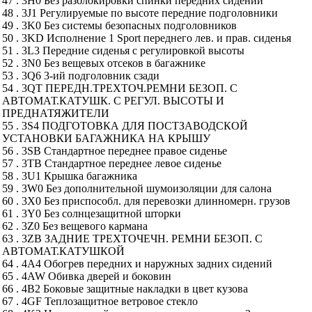
47 . 3H0 Без разблокировки спинки передних сидений
48 . 3J1 Регулируемые по высоте передние подголовники
49 . 3K0 Без системы безопасных подголовников
50 . 3KD Исполнение 1 Sport переднего лев. и прав. сиденья
51 . 3L3 Передние сиденья с регулировкой высоты
52 . 3N0 Без вещевых отсеков в багажнике
53 . 3Q6 3-ий подголовник сзади
54 . 3QT ПЕРЕДН.ТРЕХТОЧ.РЕМНИ БЕЗОП. С
АВТОМАТ.КАТУШК. С РЕГУЛ. ВЫСОТЫ И
ПРЕДНАТЯЖИТЕЛИ
55 . 3S4 ПОДГОТОВКА ДЛЯ ПОСТЗАВОДСКОЙ
УСТАНОВКИ БАГАЖНИКА НА КРЫШУ
56 . 3SB Стандартное переднее правое сиденье
57 . 3TB Стандартное переднее левое сиденье
58 . 3U1 Крышка багажника
59 . 3W0 Без дополнительной шумоизоляции для салона
60 . 3X0 Без приспособл. для перевозки длинномерн. грузов
61 . 3Y0 Без солнцезащитной шторки
62 . 3Z0 Без вещевого кармана
63 . 3ZB ЗАДНИЕ ТРЕХТОЧЕЧН. РЕМНИ БЕЗОП. С
АВТОМАТ.КАТУШКОЙ
64 . 4A4 Обогрев передних и наружных задних сидений
65 . 4AW Обивка дверей и боковин
66 . 4B2 Боковые защитные накладки в цвет кузова
67 . 4GF Теплозащитное ветровое стекло