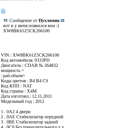
Сообщение от
Пухломяк
вот и у меня появился вин :)
XW8BK61Z5CK266100
VIN : XW8BK61Z5CK266100
Код автомобиля: 9333PD
Двигатель : CDAB № 264832
мощность =
: раб.объем=
Коды цветов : B4 B4 CS
Код КПП : NAT
Код страны : X4M
Дата изготовл.: 12.11.2011
Модельный год : 2012
1 . 0A2 4 двери
2 . 0AE Стабилизатор передний
3 . 0BE Стабилизатор задний
4 . 0C0 Без принудительного х.х.