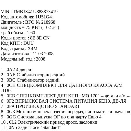
VIN : TMBJX41U888873419
Код автомобиля: 1U51G4
Двигатель : BFQ № 218968
мощность = 75 КВт ( 102 лс.)
: раб.объем= 1.60 л.
Коды цветов : 8E 8E CN
Код КПП : DUU
Код страны : X4M
Дата изготовл.: 11.03.2008
Модельный год : 2008
1 . 0A2 4 двери
2 . 0AE Стабилизатор передний
3 . 0BC Стабилизатор задний
4 . 0CH СПЕЦКОМПЛЕКТ ДЛЯ ДАННОГО КЛАССА А/М
-1U0-
5 . 0EB СПЕЦКОМПЛЕКТ ДЛЯ КПП "MQ 170" -- детали а/м --
6 . 0F2 ВПРЫСКОВАЯ СИСТЕМА ПИТАНИЯ БЕНЗ. ДВ-ЛЯ
7 . 0FA ПРОИЗВОДСТВО STANDART
8 . 0G3 Механизм переключения передач, система тяг и рычагов
9 . 0GG Система выпуска ОГ по стандарту Евро 4
10 . 0L2 Электрический привод дросс. заслонки
11 . 0N5 Задняя ось "Standard"