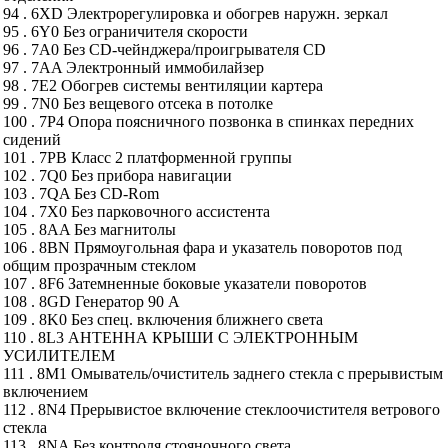
94 . 6XD Электрорегулировка и обогрев наружн. зеркал
95 . 6Y0 Без ограничителя скорости
96 . 7A0 Без CD-чейнджера/проигрывателя CD
97 . 7AA Электронный иммобилайзер
98 . 7E2 Обогрев системы вентиляции картера
99 . 7N0 Без вещевого отсека в потолке
100 . 7P4 Опора поясничного позвонка в спинках передних
сидений
101 . 7PB Класс 2 платформенной группы
102 . 7Q0 Без прибора навигации
103 . 7QA Без CD-Rom
104 . 7X0 Без парковочного ассистента
105 . 8AA Без магнитолы
106 . 8BN Прямоугольная фара и указатель поворотов под
общим прозрачным стеклом
107 . 8F6 Затемненные боковые указатели поворотов
108 . 8GD Генератор 90 А
109 . 8K0 Без спец. включения ближнего света
110 . 8L3 АНТЕННА КРЫШИ С ЭЛЕКТРОННЫМ
УСИЛИТЕЛЕМ
111 . 8M1 Омыватель/очиститель заднего стекла с прерывистым
включением
112 . 8N4 Прерывистое включение стеклоочистителя ветрового
стекла
113 . 8NA Без контроля стояночного света