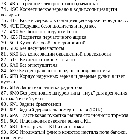
73 . 4R5 Передние электростеклоподъемники
74 . 4SC Косметическое зеркало в водит.солнцезащитн.
козырьке
75 . 4TC Космет.зеркало в солнцезащ.козырьке передн.пасс.
76 . 4UE Подушка безоп.водителя и пер.пасс.
77 . 4X0 Без боковой подушки безоп.
78 . 4Z5 Подсветка перчаточного ящика
79 . 5C0 Кузов без особых мероприятий
80 . 5D0 Без несущей частоты
81 . 5K0 Без консервации окрашенной поверхности
82 . 5TC Без декоративных вставок
83 . 6A0 Без огнетушителя
84 . 6E0 Без центрального переднего подлокотника
85 . 6FB Корпус наружных зеркал и дверные ручки в цвет
кузова
86 . 6KA Защитная решетка радиатора
87 . 6M0 Без резиновых шнуров типа "паук" для крепления
багажа/сетки/сумки
88 . 6N1 Задние брызговики
89 . 6P1 Задний держатель номерн. знака (ЕЭК)
90 . 6PA Пластиковая рукоятка рычага стояночного тормоза
91 . 6Q1 Пластиковая рукоятка рычага КП
92 . 6R1 Чехол рычага КП из иск. кожи
93 . 6SC Игольчатый флис в качестве настила пола багажн.
отделения