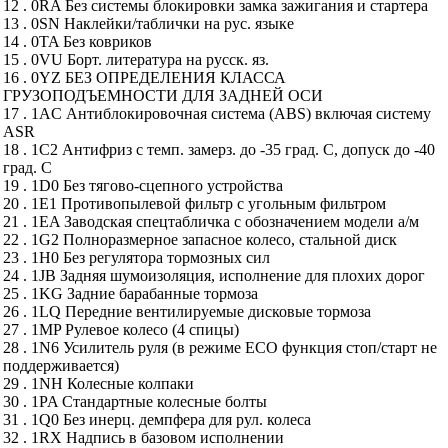
12 . 0RA Без системы блокировки замка зажигания и стартера
13 . 0SN Наклейки/таблички на рус. языке
14 . 0TA Без ковриков
15 . 0VU Борт. литература на русск. яз.
16 . 0YZ БЕЗ ОПРЕДЕЛЕНИЯ КЛАССА
ГРУЗОПОДЪЕМНОСТИ ДЛЯ ЗАДНЕЙ ОСИ
17 . 1AC Антиблокировочная система (ABS) включая систему
ASR
18 . 1C2 Антифриз с темп. замерз. до -35 град. С, допуск до -40
град. С
19 . 1D0 Без тягово-сцепного устройства
20 . 1E1 Противопылевой фильтр с угольным фильтром
21 . 1EA Заводская спецтабличка с обозначением модели а/м
22 . 1G2 Полноразмерное запасное колесо, стальной диск
23 . 1H0 Без регулятора тормозных сил
24 . 1JB Задняя шумоизоляция, исполнение для плохих дорог
25 . 1KG Задние барабанные тормоза
26 . 1LQ Передние вентилируемые дисковые тормоза
27 . 1MP Рулевое колесо (4 спицы)
28 . 1N6 Усилитель руля (в режиме ЕСО функция стоп/старт не
поддерживается)
29 . 1NH Колесные колпаки
30 . 1PA Стандартные колесные болты
31 . 1Q0 Без инерц. демпфера для рул. колеса
32 . 1RX Надпись в базовом исполнении