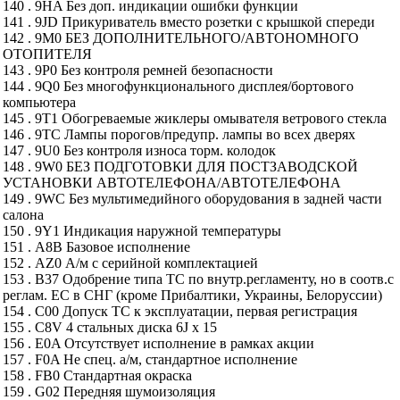
140 . 9HA Без доп. индикации ошибки функции
141 . 9JD Прикуриватель вместо розетки с крышкой спереди
142 . 9M0 БЕЗ ДОПОЛНИТЕЛЬНОГО/АВТОНОМНОГО
ОТОПИТЕЛЯ
143 . 9P0 Без контроля ремней безопасности
144 . 9Q0 Без многофункционального дисплея/бортового
компьютера
145 . 9T1 Обогреваемые жиклеры омывателя ветрового стекла
146 . 9TC Лампы порогов/предупр. лампы во всех дверях
147 . 9U0 Без контроля износа торм. колодок
148 . 9W0 БЕЗ ПОДГОТОВКИ ДЛЯ ПОСТЗАВОДСКОЙ
УСТАНОВКИ АВТОТЕЛЕФОНА/АВТОТЕЛЕФОНА
149 . 9WC Без мультимедийного оборудования в задней части
салона
150 . 9Y1 Индикация наружной температуры
151 . A8B Базовое исполнение
152 . AZ0 А/м с серийной комплектацией
153 . B37 Одобрение типа ТС по внутр.регламенту, но в соотв.с
реглам. ЕС в СНГ (кроме Прибалтики, Украины, Белоруссии)
154 . C00 Допуск ТС к эксплуатации, первая регистрация
155 . C8V 4 стальных диска 6J x 15
156 . E0A Отсутствует исполнение в рамках акции
157 . F0A Не спец. а/м, стандартное исполнение
158 . FB0 Стандартная окраска
159 . G02 Передняя шумоизоляция