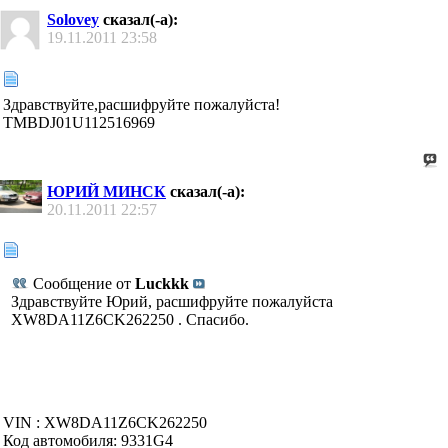
Solovey
сказал(-а):
19.11.2011
23:58
Здравствуйте,расшифруйте пожалуйста!
TMBDJ01U112516969
ЮРИЙ МИНСК
сказал(-а):
20.11.2011
22:57
Сообщение от
Luckkk
Здравствуйте Юрий, расшифруйте пожалуйста
XW8DA11Z6CK262250 . Спасибо.
VIN : XW8DA11Z6CK262250
Код автомобиля: 9331G4