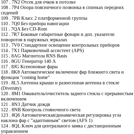
107 . 7N2 Отсек для очков в потолке
108 . 7P4 Опора поясничного позвонка в спинках передних
сидений
109 . 7PB Класс 2 платформенной группы
110 . 7Q0 Без прибора навигации
111 . 7QA Без CD-Rom
112 . 7R7 Боковые габаритные фонари и доп. указатели
поворотов в наружных зеркалах
113 . 7V0 Стандартное освещение контрольных приборов
114 . 7X1 Парковочный ассистент (APS)
115 . 8AG Магнитола RNS Basis
116 . 8GU Генератор 140 А
117 . 8JG Ксеноновые фары
118 . 8K8 Автоматическое включение фар ближнего света и
функция "coming home"
119 . 8L5 Антенна крыши и разнесенная антенна в стекле
(Diversity)
120 . 8M1 Омыватель/очиститель заднего стекла с прерывистым
включением
121 . 8N3 Датчик дождя
122 . 8NB Контроль стояночного света
123 . 8Q6 Автоматическая/динамическая регулировка угла
наклона фар с "адаптивным" светом (AFS 1)
124 . 8QL Ключ для центрального замка с дистанционным
управлением