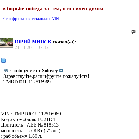
в борьбе победа за тем, кто силен духом
Расшифровка комплектации по VIN
ЮРИЙ МИНСК
сказал(-а):
21.11.2011
07:32
Сообщение от
Solovey
Здравствуйте,расшифруйте пожалуйста!
TMBDJ01U112516969
VIN : TMBDJ01U112516969
Код автомобиля: 1U21D4
Двигатель : AEE № 818313
мощность = 55 КВт ( 75 лс.)
: раб.объем= 1.60 л.