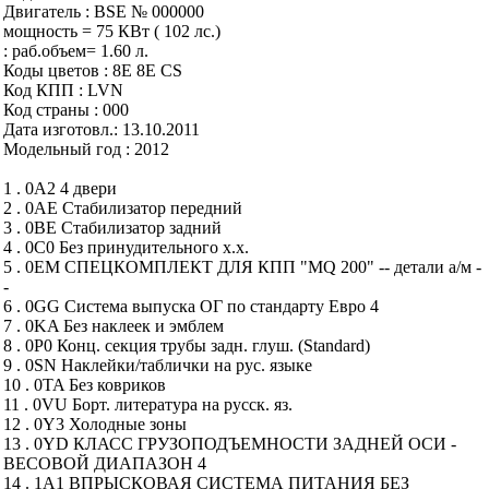
Двигатель : BSE № 000000
мощность = 75 КВт ( 102 лс.)
: раб.объем= 1.60 л.
Коды цветов : 8E 8E CS
Код КПП : LVN
Код страны : 000
Дата изготовл.: 13.10.2011
Модельный год : 2012
1 . 0A2 4 двери
2 . 0AE Стабилизатор передний
3 . 0BE Стабилизатор задний
4 . 0C0 Без принудительного х.х.
5 . 0EM СПЕЦКОМПЛЕКТ ДЛЯ КПП "MQ 200" -- детали а/м -
-
6 . 0GG Система выпуска ОГ по стандарту Евро 4
7 . 0KA Без наклеек и эмблем
8 . 0P0 Конц. секция трубы задн. глуш. (Standard)
9 . 0SN Наклейки/таблички на рус. языке
10 . 0TA Без ковриков
11 . 0VU Борт. литература на русск. яз.
12 . 0Y3 Холодные зоны
13 . 0YD КЛАСС ГРУЗОПОДЪЕМНОСТИ ЗАДНЕЙ ОСИ -
ВЕСОВОЙ ДИАПАЗОН 4
14 . 1A1 ВПРЫСКОВАЯ СИСТЕМА ПИТАНИЯ БЕЗ