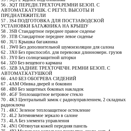
56 . 3QT ПЕРЕДН.ТРЕХТОЧ.РЕМНИ БЕЗОП. С
АВТОМАТ.КАТУШК. С РЕГУЛ. ВЫСОТЫ И
ПРЕДНАТЯЖИТЕЛИ
57 . 3S4 ПОДГОТОВКА ДЛЯ ПОСТЗАВОДСКОЙ
УСТАНОВКИ БАГАЖНИКА НА КРЫШУ
58 . 3SB Стандартное переднее правое сиденье
59 . 3TB Стандартное переднее левое сиденье
60 . 3U1 Крышка багажника
61 . 3W0 Без дополнительной шумоизоляции для салона
62 . 3X0 Без приспособл. для перевозки длинномерн. грузов
63 . 3Y0 Без солнцезащитной шторки
64 . 3Z0 Без вещевого кармана
65 . 3ZB ЗАДНИЕ ТРЕХТОЧЕЧН. РЕМНИ БЕЗОП. С
АВТОМАТ.КАТУШКОЙ
66 . 4A0 БЕЗ ОБОГРЕВА СИДЕНИЙ
67 . 4AM Обивка дверей и боковин
68 . 4B0 Без защитных боковых накладок
69 . 4GF Теплозащитное ветровое стекло
70 . 4K3 Центральный замок с радиоуправлением, 2 складных
радиоключа
71 . 4KC Зеленое теплозащитное остекление
72 . 4L2 Затемняемое зеркало в салоне
73 . 4LA Без элемента управления
74 . 4N1 Обтянутая кожей передняя панель