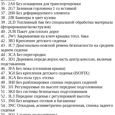
35 . 2A0 Без оснащения для транспортировки
36 . 2G7 Заливная горловина 1 со вставкой
37 . 2H0 Без деформируемого элемента
38 . 2JB Бамперы в цвет кузова
39 . 2LD Топливный бак без специальной обработки материала
(фторирование/коэкструзия)
40 . 2UB Пакет для плохих дорог
41 . 2W1 Закрываемая на ключ крышка топл. бака
42 . 3B3 Крепление детского сиденья
43 . 3C7 Диагонально-поясной ремень безопасности на среднем
заднем сиденье
44 . 3CA Без перегородки
45 . 3D1 Деревянн.передн.верхн.часть центр.консоли, включая
подстаканник
46 . 3FA Без люка (сплошная крыша)
47 . 3G0 Без крепления детского сиденья (ISOFIX)
48 . 3GA Без пола груз. отсека
49 . 3H0 Без разблокировки спинки передних сидений
50 . 3J1 Регулируемые по высоте передние подголовники
51 . 3K0 Без системы безопасных подголовников
52 . 3L3 Передние сиденья с регулировкой высоты
53 . 3N0 Без вещевых отсеков в багажнике
54 . 3NC Откидная, асимметрично разделенная, спинка заднего
сиденья
55 . 3Q1 2 задних подголовника