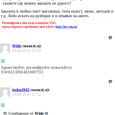
скажете где можно заказать не дорого?
Заказать в любых инет магазинах, типа екзист, эмэкс, автодок и
т.д. Либо искать на разборах и в объявах на авито.
Расшифровка вин кода концерна VAG
перед запросом пробиваем вин в базе:
http://my-vin.ru/
Wide
сказал(-а):
03.04.2016
12:44
Здравствуйте, расшифруйте пожалуйста
XW8AC6NE4EH007551
tosha2042
сказал(-а):
03.04.2016
12:52
Сообщение от
Wide