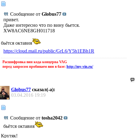
Сообщение от
Globus77
привет.
Даже интересно что по вину бьется.
XW8AC6NE8GH011718
бьётся октавия
https://cloud.mail.ru/public/GrL6/Y5h1EBh1R
Расшифровка вин кода концерна VAG
перед запросом пробиваем вин в базе:
http://my-vin.ru/
Globus77
сказал(-а):
03.04.2016
19:19
Сообщение от
tosha2042
бьётся октавия
Крутяк!