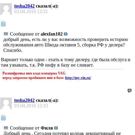
tosha2042
сказал(-а):
03.04.2016
12:31
Сообщение от
alexfan102
добрый день, есть ли у вас возможность проверить историю
обслуживания авто Шкода октавия 5, сборка РФ у дилера?
Спасибо.
Вариант только один - ехать к тому дилеру, где была обслуга и
там узнавать, т.к. РФ инфу в базу не сливает.
Расшифровка вин кода концерна VAG
перед запросом пробиваем вин в базе:
http://my-vin.ru/
tosha2042
сказал(-а):
03.04.2016
12:33
Сообщение от
Филя
Добрый день . Сегодня потерял колпак декоративный не