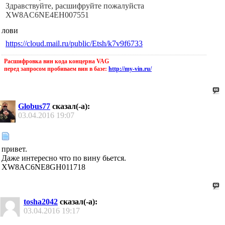
Здравствуйте, расшифруйте пожалуйста
XW8AC6NE4EH007551
лови
https://cloud.mail.ru/public/Etsh/k7v9f6733
Расшифровка вин кода концерна VAG
перед запросом пробиваем вин в базе:
http://my-vin.ru/
Globus77
сказал(-а):
03.04.2016
19:07
привет.
Даже интересно что по вину бьется.
XW8AC6NE8GH011718
tosha2042
сказал(-а):
03.04.2016
19:17