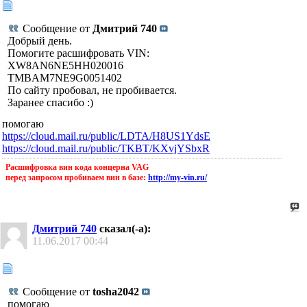
Сообщение от
Дмитрий 740
Добрый день.
Помогите расшифровать VIN:
XW8AN6NE5HH020016
TMBAM7NE9G0051402
По сайту пробовал, не пробивается.
Заранее спасибо :)
помогаю
https://cloud.mail.ru/public/LDTA/H8US1YdsE
https://cloud.mail.ru/public/TKBT/KXvjYSbxR
Расшифровка вин кода концерна VAG
перед запросом пробиваем вин в базе:
http://my-vin.ru/
Дмитрий 740
сказал(-а):
11.06.2017
00:44
Сообщение от
tosha2042
помогаю