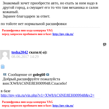
Знакомый хочет приобрести авто, но ехать за ним надо в
другой город, а смущает его то что там механика и салон
кожаный.
Заранее благодарен за ответ.
по тойоте нет нормальной расшифовки
Расшифровка вин кода концерна VAG
перед запросом пробиваем вин в базе:
http://my-vin.ru/
tosha2042
сказал(-а):
08.06.2017
14:29
Сообщение от
goleg60
Добрый,расшифруйте пожалуйста
вин:XW8AC6NE8EH009948.Спасибо!
в базе
http://my-vin.ru/vin.php?v1=XW8AC6NE8EH009948&v2=
Расшифровка вин кода концерна VAG
перед запросом пробиваем вин в базе:
http://my-vin.ru/