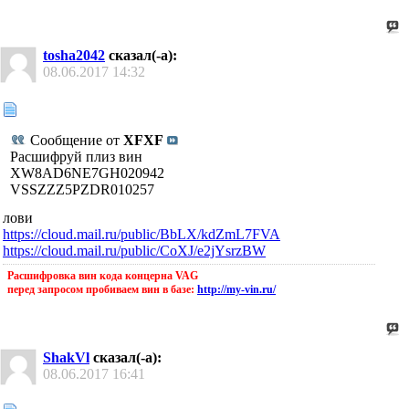
tosha2042
сказал(-а):
08.06.2017
14:32
Сообщение от
XFXF
Расшифруй плиз вин
XW8AD6NE7GH020942
VSSZZZ5PZDR010257
лови
https://cloud.mail.ru/public/BbLX/kdZmL7FVA
https://cloud.mail.ru/public/CoXJ/e2jYsrzBW
Расшифровка вин кода концерна VAG
перед запросом пробиваем вин в базе:
http://my-vin.ru/
ShakVl
сказал(-а):
08.06.2017
16:41