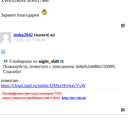
XW8AD6NE5EH017986
Заранее благодарен
tosha2042
сказал(-а):
12.06.2017
08:40
Сообщение от
night_shift
Пожалуйста, помогите с описанием: tmbeb2nh8hb150089.
Спасибо!
помогаю
https://cloud.mail.ru/public/DMxt/HrvkgcVvW
Расшифровка вин кода концерна VAG
перед запросом пробиваем вин в базе:
http://my-vin.ru/