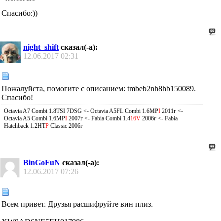
Спасибо:))
night_shift
сказал(-а):
12.06.2017
02:31
Пожалуйста, помогите с описанием: tmbeb2nh8hb150089.
Спасибо!
Octavia A7 Combi 1.8TSI 7DSG <- Octavia A5FL Combi 1.6MP
I
2011г <-
Octavia A5 Combi 1.6MP
I
2007г <- Fabia Combi 1.4
16V
2006г <- Fabia
Hatchback 1.2HT
P
Classic 2006г
BinGoFuN
сказал(-а):
12.06.2017
07:26
Всем привет. Друзья расшифруйте вин плиз.