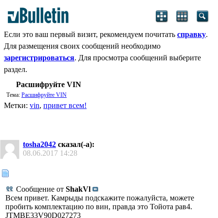
Если это ваш первый визит, рекомендуем почитать
справку
.
Для размещения своих сообщений необходимо
зарегистрироваться
. Для просмотра сообщений выберите
раздел.
Расшифруйте VIN
Тема:
Расшифруйте VIN
Метки:
vin
,
привет всем!
tosha2042
сказал(-а):
08.06.2017
14:28
Сообщение от
ShakVl
Всем привет. Камрыды подскажите пожалуйста, можете
пробить комплектацию по вин, правда это Тойота рав4.
JTMBE33V90D027273