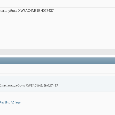
 пожалуйста XW8AC4NE1EH027437
уйте пожалуйста XW8AC4NE1EH027437
GmKe/1Pp7ZTrqy