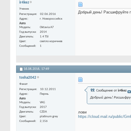
ir4kez
Ученик
Добрый день! Расшифруйте
Регистрация
02.06.2016
Адрес
г. Новороссийск
Авто
Модель
Oktavia A7
Год выпуска
2014
Двигатель
1.4 TSI
Цвет
светло коричнев
Сообщений
1
16.06.2016,
17:49
tosha2042
Фанат
Регистрация
10.12.2011
Сообщение от
ir4kez
Адрес
Пермь
Добрый день! Расшифр
Авто
Модель
VAG
Год выпуска
2017
лови
Двигатель
CZDA
https://cloud.mail.ru/public/
Цвет
platinum grey
Сообщений
2,156