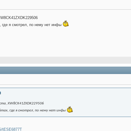
 XW8CK41ZXDK229506
, где я смотрел, по нему нет инфы
ста, XW8CK41ZXDK229506
айтах, где я смотрел, по нему нет инфы
fzG/tESE6877T