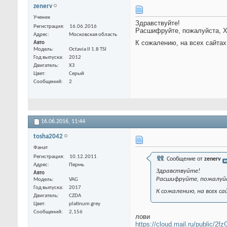
zenerv
Ученик
Здравствуйте!
Регистрация
16.06.2016
Расшифруйте, пожалуйста,
Адрес
Московская область
К сожалению, на всех сайтах
Авто
Модель
Octavia II 1.8 TSI
Год выпуска
2012
Двигатель
ХЗ
Цвет
Серый
Сообщений
2
16.06.2016,
11:44
tosha2042
Фанат
Регистрация
10.12.2011
Сообщение от
zenerv
Адрес
Пермь
Здравствуйте!
Авто
Расшифруйте, пожалуй
Модель
VAG
Год выпуска
2017
К сожалению, на всех с
Двигатель
CZDA
Цвет
platinum grey
Сообщений
2,156
лови
https://cloud.mail.ru/public/2