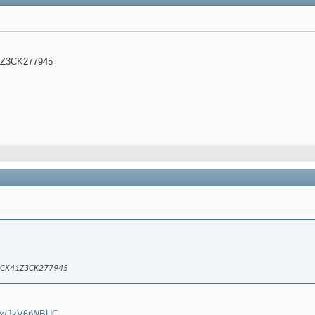
Z3CK277945
CK41Z3CK277945
9Vcx/JkV6rWBUC