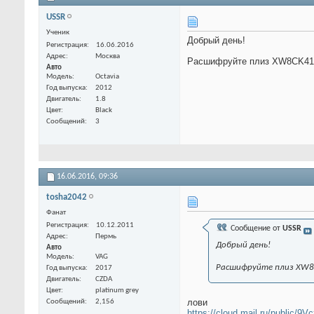
USSR
Ученик
Добрый день!
Регистрация
16.06.2016
Адрес
Москва
Расшифруйте плиз XW8CK41
Авто
Модель
Octavia
Год выпуска
2012
Двигатель
1.8
Цвет
Black
Сообщений
3
16.06.2016,
09:36
tosha2042
Фанат
Регистрация
10.12.2011
Сообщение от
USSR
Адрес
Пермь
Добрый день!
Авто
Модель
VAG
Расшифруйте плиз XW8
Год выпуска
2017
Двигатель
CZDA
Цвет
platinum grey
лови
Сообщений
2,156
https://cloud.mail.ru/public/