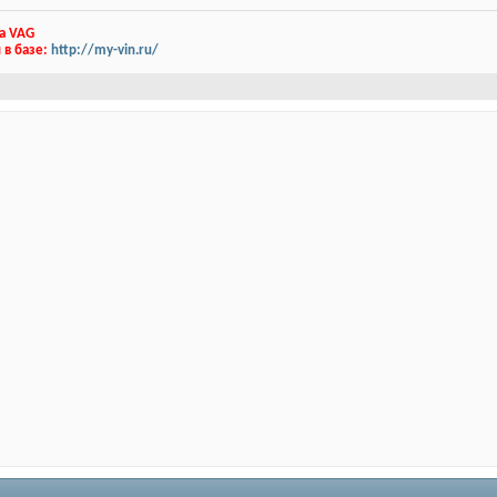
а VAG
 в базе:
http://my-vin.ru/