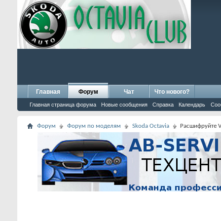
Главная
Форум
Чат
Что нового?
Главная страница форума
Новые сообщения
Справка
Календарь
Соо
Форум
Форум по моделям
Skoda Octavia
Расшифруйте V