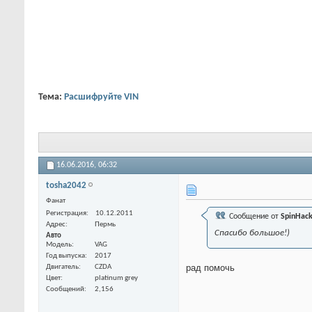
Тема:
Расшифруйте VIN
16.06.2016,
06:32
tosha2042
Фанат
Регистрация
10.12.2011
Сообщение от
SpinHac
Адрес
Пермь
Спасибо большое!)
Авто
Модель
VAG
Год выпуска
2017
рад помочь
Двигатель
CZDA
Цвет
platinum grey
Сообщений
2,156