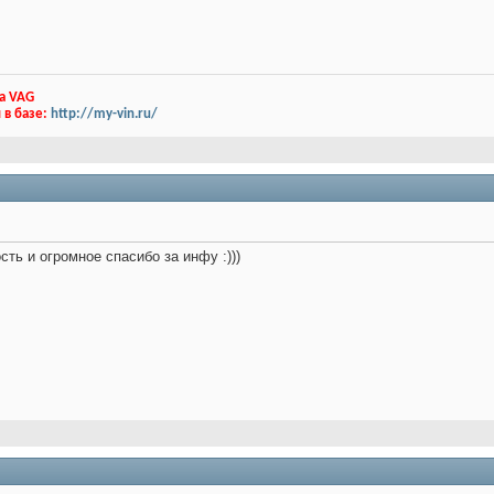
а VAG
 в базе:
http://my-vin.ru/
сть и огромное спасибо за инфу :)))