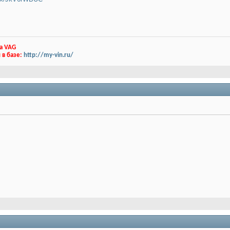
а VAG
 в базе:
http://my-vin.ru/