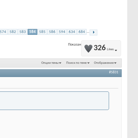
574
582
583
584
585
586
594
634
684
...
Показано с 5,831 по 5,840 из 8318
326
Likes
Опции темы
Поиск по теме
Отображение
#5831