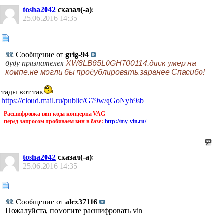
tosha2042
сказал(-а):
25.06.2016
14:35
Сообщение от
grig-94
буду признателен
XW8LB65L0GH700114.диск умер на
компе.не могли бы продублировать.заранее Спасибо!
тады вот так
https://cloud.mail.ru/public/G79w/qGoNyh9sb
Расшифровка вин кода концерна VAG
перед запросом пробиваем вин в базе:
http://my-vin.ru/
tosha2042
сказал(-а):
25.06.2016
14:35
Сообщение от
alex37116
Пожалуйста, помогите расшифровать vin