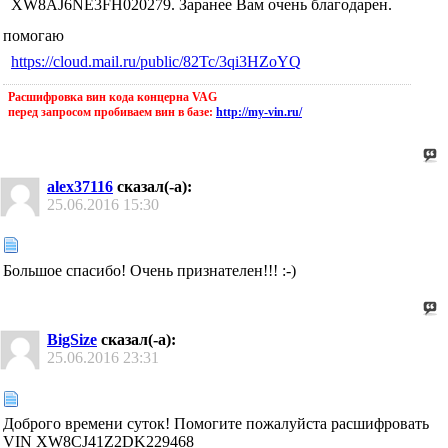
XW8AJ6NE3FH020279. Заранее Вам очень благодарен.
помогаю
https://cloud.mail.ru/public/82Tc/3qi3HZoYQ
Расшифровка вин кода концерна VAG
перед запросом пробиваем вин в базе:
http://my-vin.ru/
alex37116
сказал(-а):
25.06.2016
15:30
Большое спасибо! Очень признателен!!! :-)
BigSize
сказал(-а):
25.06.2016
23:31
Доброго времени суток! Помогите пожалуйста расшифровать
VIN XW8CJ41Z2DK229468