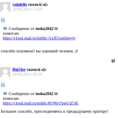
valaleilo
сказал(-а):
29.06.2016
13:10
Сообщение от
tosha2042
помогаю
https://cloud.mail.ru/public/AgJD/uu6ptsyty
спасибо огромное! вы хороший человек :)!
BigSize
сказал(-а):
29.06.2016
18:34
Сообщение от
tosha2042
помогаю
https://cloud.mail.ru/public/8Q9b/r5ppUtZxK
Большое спасибо, присоединяюсь к предыдущему оратору!