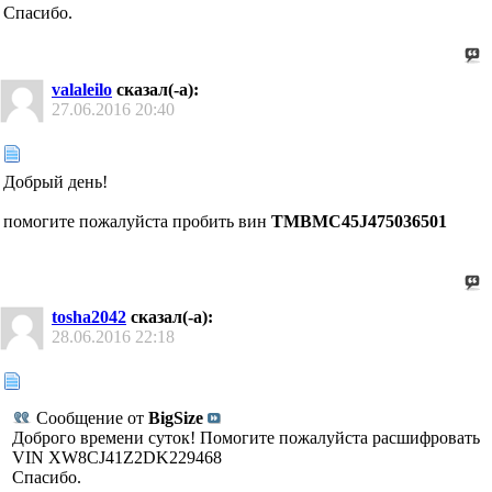
Спасибо.
valaleilo
сказал(-а):
27.06.2016
20:40
Добрый день!
помогите пожалуйста пробить вин
TMBMC45J475036501
tosha2042
сказал(-а):
28.06.2016
22:18
Сообщение от
BigSize
Доброго времени суток! Помогите пожалуйста расшифровать
VIN XW8CJ41Z2DK229468
Спасибо.