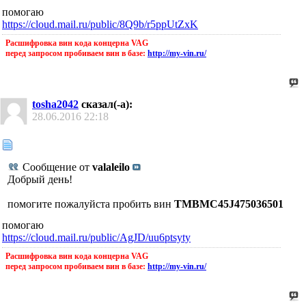
помогаю
https://cloud.mail.ru/public/8Q9b/r5ppUtZxK
Расшифровка вин кода концерна VAG
перед запросом пробиваем вин в базе:
http://my-vin.ru/
tosha2042
сказал(-а):
28.06.2016
22:18
Сообщение от
valaleilo
Добрый день!
помогите пожалуйста пробить вин
TMBMC45J475036501
помогаю
https://cloud.mail.ru/public/AgJD/uu6ptsyty
Расшифровка вин кода концерна VAG
перед запросом пробиваем вин в базе:
http://my-vin.ru/