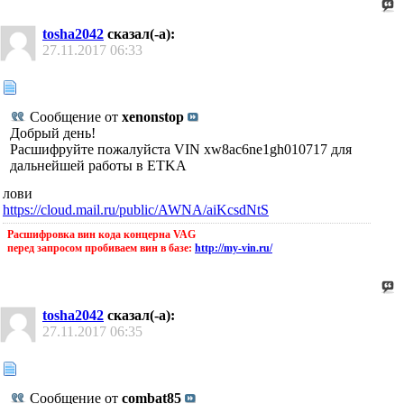
tosha2042
сказал(-а):
27.11.2017
06:33
Сообщение от
xenonstop
Добрый день!
Расшифруйте пожалуйста VIN xw8ac6ne1gh010717 для
дальнейшей работы в ETKA
лови
https://cloud.mail.ru/public/AWNA/aiKcsdNtS
Расшифровка вин кода концерна VAG
перед запросом пробиваем вин в базе:
http://my-vin.ru/
tosha2042
сказал(-а):
27.11.2017
06:35
Сообщение от
combat85