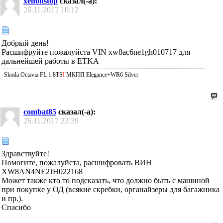
xenonstop
сказал(-а):
26.11.2017
10:12
Добрый день!
Расшифруйте пожалуйста VIN xw8ac6ne1gh010717 для
дальнейшей работы в ETKA
Skoda Octavia FL 1.8TS
I
МКПП Elegance+WR6 Silver
combat85
сказал(-а):
26.11.2017
22:39
Здравствуйте!
Помогите, пожалуйста, расшифровать ВИН
XW8AN4NE2JH022168
Может также кто то подсказать, что должно быть с машиной
при покупке у ОД (всякие скребки, органайзеры для багажника
и пр.).
Спасибо