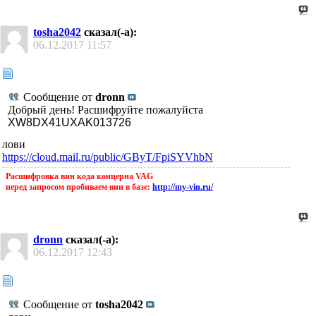
tosha2042
сказал(-а):
06.12.2017
11:57
Сообщение от
dronn
Добрый день! Расшифруйте пожалуйста
XW8DX41UXAK013726
лови
https://cloud.mail.ru/public/GByT/FpiSYVhbN
Расшифровка вин кода концерна VAG
перед запросом пробиваем вин в базе:
http://my-vin.ru/
dronn
сказал(-а):
06.12.2017
12:43
Сообщение от
tosha2042