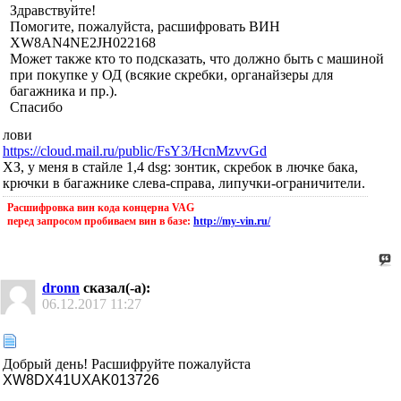
Здравствуйте!
Помогите, пожалуйста, расшифровать ВИН
XW8AN4NE2JH022168
Может также кто то подсказать, что должно быть с машиной
при покупке у ОД (всякие скребки, органайзеры для
багажника и пр.).
Спасибо
лови
https://cloud.mail.ru/public/FsY3/HcnMzvvGd
ХЗ, у меня в стайле 1,4 dsg: зонтик, скребок в лючке бака,
крючки в багажнике слева-справа, липучки-ограничители.
Расшифровка вин кода концерна VAG
перед запросом пробиваем вин в базе:
http://my-vin.ru/
dronn
сказал(-а):
06.12.2017
11:27
Добрый день! Расшифруйте пожалуйста
XW8DX41UXAK013726