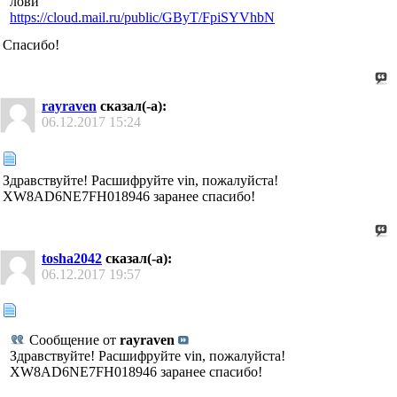
лови
https://cloud.mail.ru/public/GByT/FpiSYVhbN
Спасибо!
rayraven
сказал(-а):
06.12.2017
15:24
Здравствуйте! Расшифруйте vin, пожалуйста!
XW8AD6NE7FH018946 заранее спасибо!
tosha2042
сказал(-а):
06.12.2017
19:57
Сообщение от
rayraven
Здравствуйте! Расшифруйте vin, пожалуйста!
XW8AD6NE7FH018946 заранее спасибо!