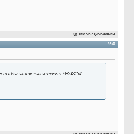
Ответить с цитированием
#668
0км\час. Может я не туда смотрю на МАXIDOTе?