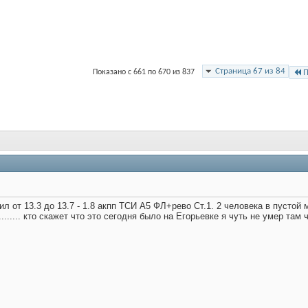
Страница 67 из 84
Показано с 661 по 670 из 837
П
л от 13.3 до 13.7 - 1.8 акпп ТСИ А5 ФЛ+рево Ст.1. 2 человека в пустой 
...... кто скажет что это сегодня было на Егорьевке я чуть не умер там ч