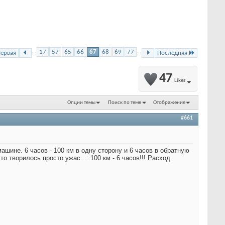
...
17
57
65
66
67
68
69
77
...
ервая
Последняя
47
Likes
Опции темы
Поиск по теме
Отображение
#661
машине. 6 часов - 100 км в одну сторону и 6 часов в обратную
то творилось просто ужас.....100 км - 6 часов!!! Расход