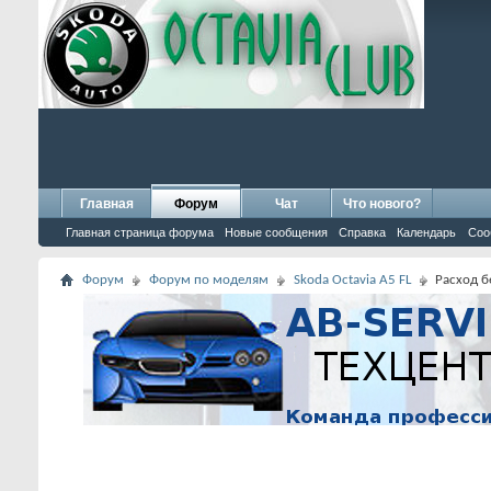
Главная
Форум
Чат
Что нового?
Главная страница форума
Новые сообщения
Справка
Календарь
Соо
Форум
Форум по моделям
Skoda Octavia A5 FL
Расход бе