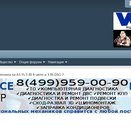
бщество
Опции форума
Навигация
нзина на А5 FL 1.8t 6-акпп и 1.8t DSG-7