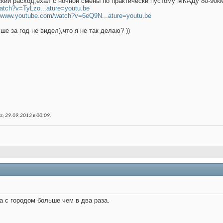
тский расход,ехал с ночной смены по практически пустому МКАДу 80-90
atch?v=TyLzo...ature=youtu.be
//www.youtube.com/watch?v=6eQ9N...ature=youtu.be
ше за год не видел),что я не так делаю? ))
s; 29.09.2013 в
00:09
.
ца с городом больше чем в два раза.