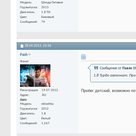
Модель
Шкода Октавия
Год выпуска
2013
Двигатель
1.8 TSI
Цвет
Бежевый
Сообщений
79
28.09.2013,
23:34
Pash
Фанат
Сообщение от
Павло 1
1.8 Турбо автомат. Про
Пробег детский, возможно по
Регистрация
19.07.2012
Адрес
.RU
Авто
Модель
oktashka
Год выпуска
2012
Двигатель
1.8
Цвет
белый
Сообщений
1,567