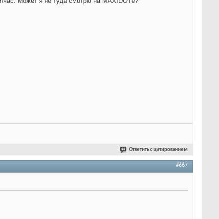
км\час. Может я не туда смотрю на МАXIDOTе?
Ответить с цитированием
#667