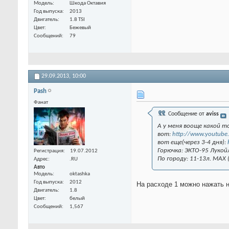
Модель
Шкода Октавия
Год выпуска
2013
Двигатель
1.8 TSI
Цвет
Бежевый
Сообщений
79
29.09.2013,
10:00
Pash
Фанат
Сообщение от
aviss
А у меня вооще какой т
вот:
http://www.youtube.
вот еще(через 3-4 дня):
Горючка: ЭКТО-95 Лукой
Регистрация
19.07.2012
По городу: 11-13л. MAX 
Адрес
.RU
Авто
Модель
oktashka
Год выпуска
2012
На расходе 1 можно нажать н
Двигатель
1.8
Цвет
белый
Сообщений
1,567