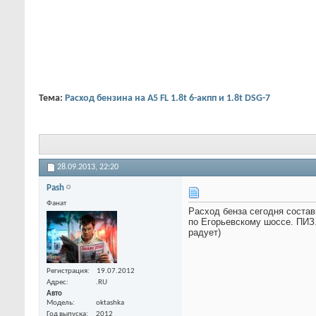
Тема:
Расход бензина на А5 FL 1.8t 6-акпп и 1.8t DSG-7
28.09.2013,
22:20
Pash
Фанат
Расход бенза сегодня состави
по Егорьевскому шоссе. ПИЗ..
радует)
Регистрация
19.07.2012
Адрес
.RU
Авто
Модель
oktashka
Год выпуска
2012