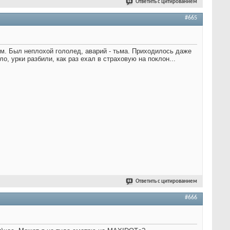
Ответить с цитированием
#665
км. Был неплохой гололед, аварий - тьма. Приходилось даже
о, урки разбили, как раз ехал в страховую на поклон...
Ответить с цитированием
#666