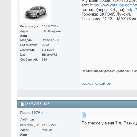
А у меня вооще какой то де
вот:
http://www.youtube.com/w
вот еще(через 3-4 дня):
http:
Горючка: ЭКТО-95 Лукойл.
По городу: 11-13л. MAX (боль
Регистрация
16.08.2012
Адрес
ВАО Кожухово
Авто
Модель
Octavia A5 FL
Год выпуска
2012
Двигатель
1.8 TSI AT
Цвет
Silver+WR5
Сообщений
116
Последний раз редактировалось avis
раскрутка сайтов
28.09.2013,
23:54
Павло 1979
Любитель
По трассе у меня 7 л. Разни
Регистрация
06.05.2013
Адрес
Москва
Авто