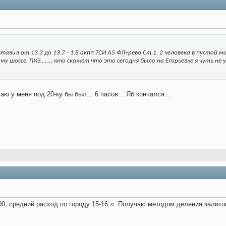
ставил от 13.3 до 13.7 - 1.8 акпп ТСИ А5 ФЛ+рево Ст.1. 2 человека в пустой ма
у шоссе. ПИЗ........ кто скажет что это сегодня было на Егорьевке я чуть не 
аю у меня под 20-ку бы был... 6 часов... Яб кончался...
000, средний расход по городу 15-16 л. Получаю методом деления залито