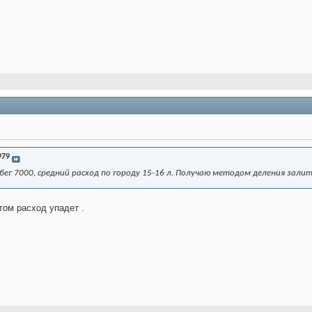
979
бег 7000, средний расход по городу 15-16 л. Получаю методом деления залит
том расход упадет .