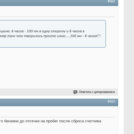
#662
шине. 6 часов - 100 км в одну сторону и 6 часов в
умер там что творилось просто ужас.....100 км - 6 часов!!!
Ответить с цитированием
#663
го бензина до отсечки на пробег после сброса счетчика