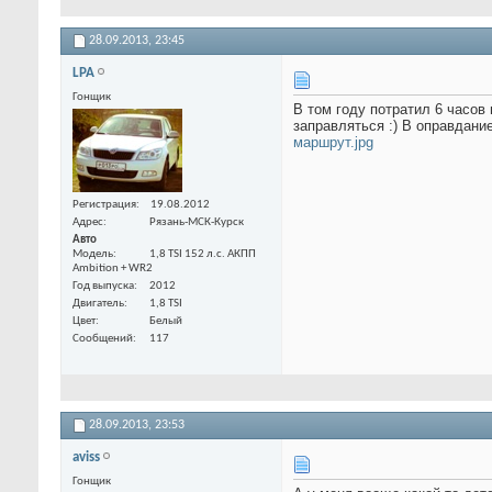
28.09.2013,
23:45
LPA
Гонщик
В том году потратил 6 часов
заправляться :) В оправдание
маршрут.jpg
Регистрация
19.08.2012
Адрес
Рязань-МСК-Курск
Авто
Модель
1,8 TSI 152 л.с. АКПП
Ambition + WR2
Год выпуска
2012
Двигатель
1,8 TSI
Цвет
Белый
Сообщений
117
28.09.2013,
23:53
aviss
Гонщик