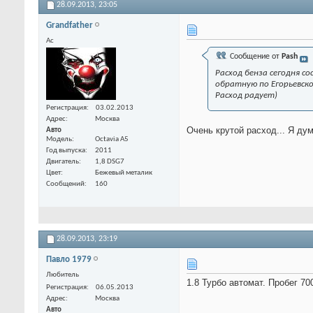
28.09.2013,
23:05
Grandfather
Ас
Сообщение от
Pash
Расход бенза сегодня со
обратную по Егорьевском
Расход радует)
Регистрация
03.02.2013
Адрес
Москва
Очень крутой расход... Я дум
Авто
Модель
Octavia A5
Год выпуска
2011
Двигатель
1,8 DSG7
Цвет
Бежевый металик
Сообщений
160
28.09.2013,
23:19
Павло 1979
Любитель
1.8 Турбо автомат. Пробег 7
Регистрация
06.05.2013
Адрес
Москва
Авто