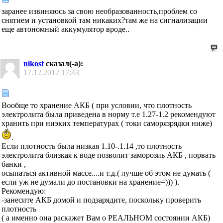
заранее извиняюсь за свою необразованность,проблем со
снятием и установкой там никаких?там же на сигнализации
еще автономный аккумулятор вроде..
nikost
сказал(-а):
17.12.2012
17:43
Вообще то хранение АКБ ( при условии, что плотность
электролита была приведена в норму т.е 1.27-1.2
рекомендуют
хранить при ниэких температурах ( токи саморязрядки ниже)
.
Если плотность была низкая 1.10-.1.14 ,то плотность
электролита близкая к воде позволит заморозиь АКБ , порвать
банки ,
осыпаться активной массе....и т.д.( лучше об этом не думать (
если уж не думали до постановки на хранение=))) ).
Рекомендую:
-занесите АКБ домой и подзарядите, поскольку проверить
плотность
( а именно она раскажет Вам о РЕАЛЬНОМ состоянии АКБ)