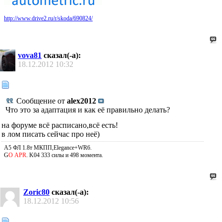
http://www.drive2.ru/r/skoda/690824/
vova81
сказал(-а):
18.12.2012
10:32
Сообщение от
alex2012
Что это за адаптация и как её правильно делать?
на форуме всё расписано,всё есть!
в лом писать сейчас про неё)
A5 ФЛ 1.8т МКПП,Elegance+WR6.
G
О APR
. K04 333 силы и 498 момента.
Zoric80
сказал(-а):
18.12.2012
10:56