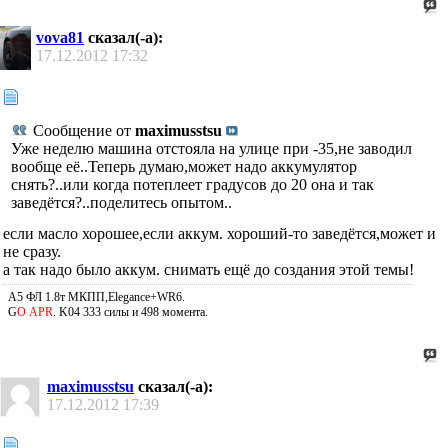
vova81
сказал(-а):
17.12.2012
17:32
Сообщение от
maximusstsu
Уже неделю машина отстояла на улице при -35,не заводил
вообще её..Теперь думаю,может надо аккумулятор
снять?..или когда потеплеет градусов до 20 она и так
заведётся?..поделитесь опытом..
если масло хорошее,если аккум. хороший-то заведётся,может и
не сразу.
а так надо было аккум. снимать ещё до создания этой темы!
A5 ФЛ 1.8т МКПП,Elegance+WR6.
G
О APR
. K04 333 силы и 498 момента.
maximusstsu
сказал(-а):
17.12.2012
17:39