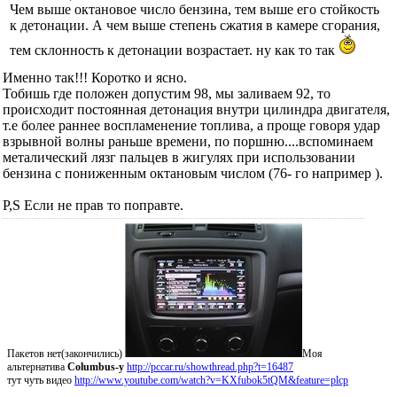
Чем выше октановое число бензина, тем выше его стойкость
к детонации. А чем выше степень сжатия в камере сгорания,
тем склонность к детонации возрастает. ну как то так
Именно так!!! Коротко и ясно.
Тобишь где положен допустим 98, мы заливаем 92, то
происходит постоянная детонация внутри цилиндра двигателя,
т.е более раннее воспламенение топлива, а проще говоря удар
взрывной волны раньше времени, по поршню....вспоминаем
металический лязг пальцев в жигулях при использовании
бензина с пониженным октановым числом (76- го например ).
P,S Если не прав то поправте.
Пакетов нет(закончились)
Моя
альтернатива
Columbus-у
http://pccar.ru/showthread.php?t=16487
тут чуть видео
http://www.youtube.com/watch?v=KXfubok5tQM&feature=plcp