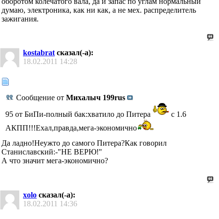
оборотом колечатого вала, да и запас по углам нормальный
думаю, электроника, как ни как, а не мех. распределитель
зажигания.
kostabrat
сказал(-а):
18.02.2011
14:28
Сообщение от
Михалыч 199rus
95 от БиПи-полный бак:хватило до Питера
с 1.6
АКПП!!!Ехал,правда,мега-экономично
Да ладно!Неужто до самого Питера?Как говорил
Станиславский:-"НЕ ВЕРЮ!"
А что значит мега-экономично?
xolo
сказал(-а):
18.02.2011
14:36