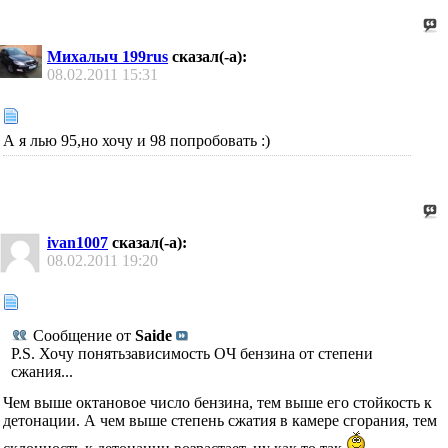
Михалыч 199rus
сказал(-а):
08.02.2011
15:31
А я лью 95,но хочу и 98 попробовать :)
ivan1007
сказал(-а):
08.02.2011
19:20
Сообщение от
Saide
P.S. Хочу понятьзависимость ОЧ бензина от степени
сжания...
Чем выше октановое число бензина, тем выше его стойкость к
детонации. А чем выше степень сжатия в камере сгорания, тем