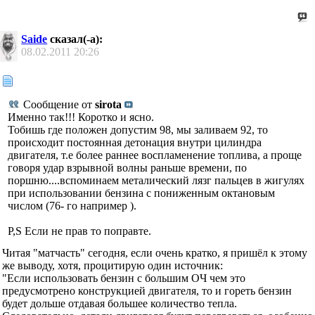
Saide
сказал(-а):
08.02.2011
20:26
Сообщение от
sirota
Именно так!!! Коротко и ясно.
Тобишь где положен допустим 98, мы заливаем 92, то
происходит постоянная детонация внутри цилиндра
двигателя, т.е более раннее воспламенение топлива, а проще
говоря удар взрывной волны раньше времени, по
поршню....вспоминаем металический лязг пальцев в жигулях
при использовании бензина с пониженным октановым
числом (76- го например ).
P,S Если не прав то поправте.
Читая "матчасть" сегодня, если очень кратко, я пришёл к этому
же выводу, хотя, процитирую один источник:
"Если использовать бензин с большим ОЧ чем это
предусмотрено конструкцией двигателя, то и гореть бензин
будет дольше отдавая большее количество тепла.