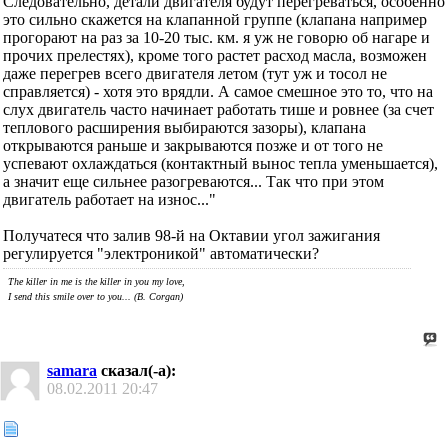
Следовательно, детали двигателя будут перегреваться, особенно
это сильно скажется на клапанной группе (клапана например
прогорают на раз за 10-20 тыс. км. я уж не говорю об нагаре и
прочих прелестях), кроме того растет расход масла, возможен
даже перегрев всего двигателя летом (тут уж и тосол не
справляется) - хотя это врядли. А самое смешное это то, что на
слух двигатель часто начинает работать тише и ровнее (за счет
теплового расширения выбираются зазоры), клапана
открываются раньше и закрываются позже и от того не
успевают охлаждаться (контактный вынос тепла уменьшается),
а значит еще сильнее разогреваются... Так что при этом
двигатель работает на износ..."
Получатеся что залив 98-й на Октавии угол зажигания
регулируется "электроникой" автоматически?
The killer in me is the killer in you my love,
I send this smile over to you... (B. Corgan)
samara
сказал(-а):
08.02.2011
20:47