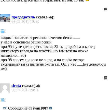
склонность к детонации возрастает. ну как то так
председатель
сказал(-а):
08.02.2011
19:53
видимо зависит от региона качество бенза .......
у нас в основном башкирский
про 95 я уже гдето сдесь писал: 25 тыщ пробега и конец
инжектору (правда на лачетти, но там тож на лючке
написано....95)
про 98 совсем ни кого не знаю, а на своём моторе
эксперименты ставить не охота т.к. ОД у нас ......(не доверяю я
им)
sirota
сказал(-а):
08.02.2011
20:11
Сообщение от
ivan1007