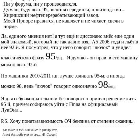
Ни у форума, ни у производителя.
Думаю, буду лить 95, золотая серединка, производство -
Киришский нефтеперерабатывающий завод.
Моей Приоре нравится, не кашляет и не чихает, свечи в
норме.
Да, единого мнения нет! а тут ещё и диссонанс внёс ещё один
мой знакомый, который не так давно взял А5 2006 года и льёт в
неё 92-й. Я посмотрел, что у него говорит "лючок" и увидел
95
классическую фразу
/
... Я думаю - он прав, в его машину
(91)
можно лить 92-й
Но машинки 2010-2011 г.в. лучше заливать 95-м, а иногда
98
можно 98, ведь "лючок" говорит однозначно
/
.
(95)
Я для себя окончательно и безповоротно принял решение лить
95-й, причем собираюсь уйти с Finna на официальный
ЛукОил...
P.S. Хочу понятьзависимость ОЧ бензина от степени сжания...
The killer in me is the killer in you my love,
I send this smile over to you... (B. Corgan)