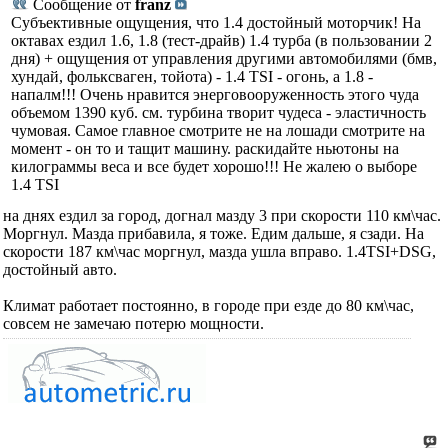
Сообщение от
franz
Субъективные ощущения, что 1.4 достойный моторчик! На
октавах ездил 1.6, 1.8 (тест-драйв) 1.4 турба (в пользовании 2
дня) + ощущения от управления другими автомобилями (бмв,
хундай, фольксваген, тойота) - 1.4 TSI - огонь, а 1.8 -
напалм!!! Очень нравится энерговооруженность этого чуда
объемом 1390 куб. см. турбина творит чудеса - эластичность
чумовая. Самое главное смотрите не на лошади смотрите на
момент - он то и тащит машину. раскидайте ньютоны на
килограммы веса и все будет хорошо!!! Не жалею о выборе
1.4 TSI
на днях ездил за город, догнал мазду 3 при скорости 110 км\час.
Моргнул. Мазда прибавила, я тоже. Едим дальше, я сзади. На
скорости 187 км\час моргнул, мазда ушла вправо. 1.4TSI+DSG,
достойный авто.
Климат работает постоянно, в городе при езде до 80 км\час,
совсем не замечаю потерю мощности.