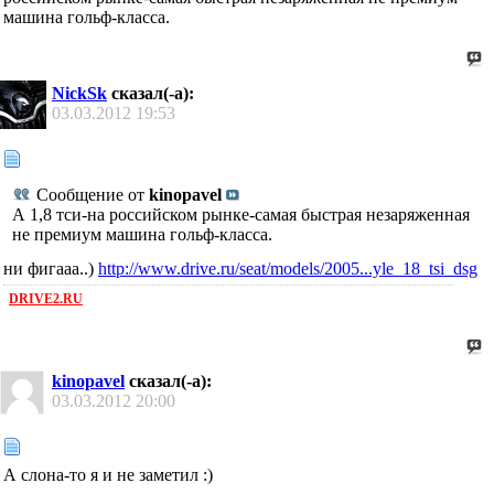
машина гольф-класса.
NickSk
сказал(-а):
03.03.2012
19:53
Сообщение от
kinopavel
А 1,8 тси-на российском рынке-самая быстрая незаряженная
не премиум машина гольф-класса.
ни фигааа..)
http://www.drive.ru/seat/models/2005...yle_18_tsi_dsg
DRIVE2.RU
kinopavel
сказал(-а):
03.03.2012
20:00
А слона-то я и не заметил :)