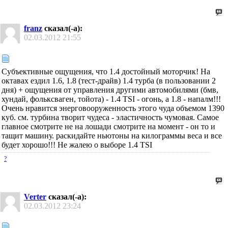
franz
сказал(-а):
02.03.2012
21:55
Субъективные ощущения, что 1.4 достойный моторчик! На
октавах ездил 1.6, 1.8 (тест-драйв) 1.4 турба (в пользовании 2
дня) + ощущения от управления другими автомобилями (бмв,
хундай, фольксваген, тойота) - 1.4 TSI - огонь, а 1.8 - напалм!!!
Очень нравится энерговооруженность этого чуда объемом 1390
куб. см. турбина творит чудеса - эластичность чумовая. Самое
главное смотрите не на лошади смотрите на момент - он то и
тащит машину. раскидайте ньютоны на килограммы веса и все
будет хорошо!!! Не жалею о выборе 1.4 TSI
?
Verter
сказал(-а):
02.03.2012
23:24