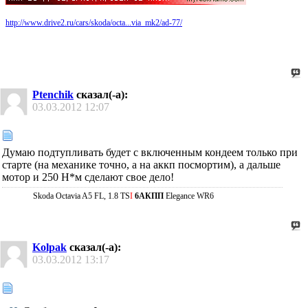
http://www.drive2.ru/cars/skoda/octa...via_mk2/ad-77/
Ptenchik
сказал(-а):
03.03.2012
12:07
Думаю подтупливать будет с включенным кондеем только при
старте (на механике точно, а на аккп посмортим), а дальше
мотор и 250 Н*м сделают свое дело!
Skoda Octavia A5 FL, 1.8 TS
I
6AКПП
Elegance WR6
Kolpak
сказал(-а):
03.03.2012
13:17