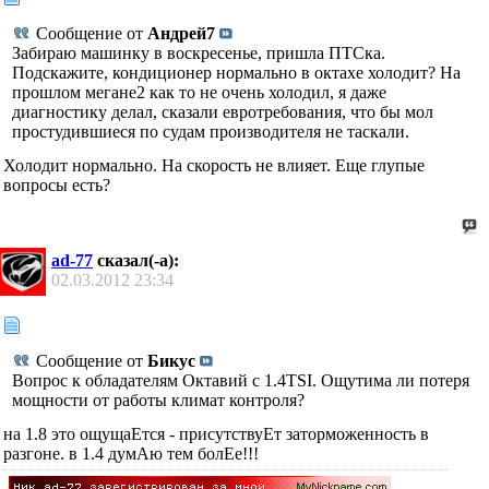
Сообщение от
Андрей7
Забираю машинку в воскресенье, пришла ПТСка.
Подскажите, кондиционер нормально в октахе холодит? На
прошлом мегане2 как то не очень холодил, я даже
диагностику делал, сказали евротребования, что бы мол
простудившиеся по судам производителя не таскали.
Холодит нормально. На скорость не влияет. Еще глупые
вопросы есть?
ad-77
сказал(-а):
02.03.2012
23:34
Сообщение от
Бикус
Вопрос к обладателям Октавий с 1.4TSI. Ощутима ли потеря
мощности от работы климат контроля?
на 1.8 это ощущаЕтся - присутствуЕт заторможенность в
разгоне. в 1.4 думАю тем болЕе!!!