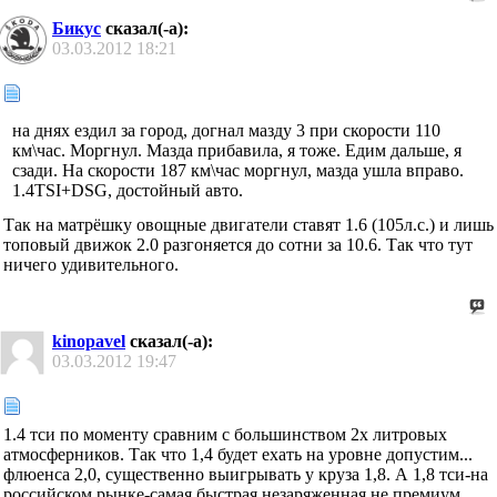
Бикус
сказал(-а):
03.03.2012
18:21
на днях ездил за город, догнал мазду 3 при скорости 110
км\час. Моргнул. Мазда прибавила, я тоже. Едим дальше, я
сзади. На скорости 187 км\час моргнул, мазда ушла вправо.
1.4TSI+DSG, достойный авто.
Так на матрёшку овощные двигатели ставят 1.6 (105л.с.) и лишь
топовый движок 2.0 разгоняется до сотни за 10.6. Так что тут
ничего удивительного.
kinopavel
сказал(-а):
03.03.2012
19:47
1.4 тси по моменту сравним с большинством 2х литровых
атмосферников. Так что 1,4 будет ехать на уровне допустим...
флюенса 2,0, существенно выигрывать у круза 1,8. А 1,8 тси-на
российском рынке-самая быстрая незаряженная не премиум