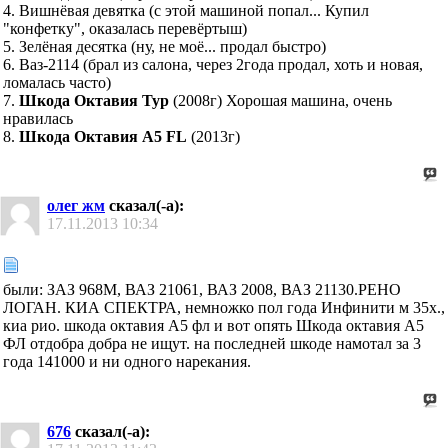
4. Вишнёвая девятка (с этой машиной попал... Купил
"конфетку", оказалась перевёртыш)
5. Зелёная десятка (ну, не моё... продал быстро)
6. Ваз-2114 (брал из салона, через 2года продал, хоть и новая,
ломалась часто)
7.
Шкода Октавия Тур
(2008г) Хорошая машина, очень
нравилась
8.
Шкода Октавия А5 FL
(2013г)
олег жм
сказал(-а):
17.11.2013
10:34
были: ЗАЗ 968М, ВАЗ 21061, ВАЗ 2008, ВАЗ 21130.РЕНО
ЛОГАН. КИА СПЕКТРА, немножко пол года Инфинити м 35х.,
киа рио. шкода октавия А5 фл и вот опять Шкода октавия А5
ФЛ отдобра добра не ищут. на последней шкоде намотал за 3
года 141000 и ни одного нарекания.
676
сказал(-а):