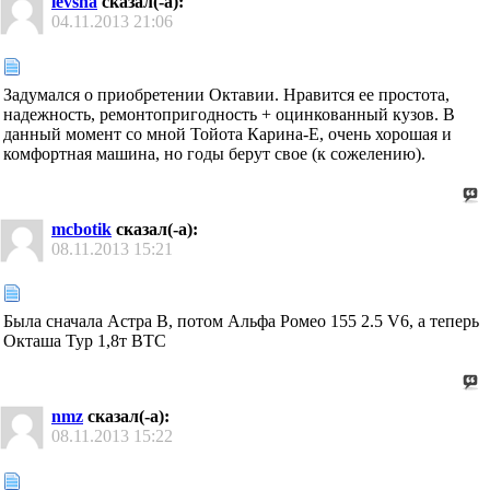
levsha
сказал(-а):
04.11.2013
21:06
Задумался о приобретении Октавии. Нравится ее простота,
надежность, ремонтопригодность + оцинкованный кузов. В
данный момент со мной Тойота Карина-Е, очень хорошая и
комфортная машина, но годы берут свое (к сожелению).
mcbotik
сказал(-а):
08.11.2013
15:21
Была сначала Астра В, потом Альфа Ромео 155 2.5 V6, а теперь
Окташа Тур 1,8т ВТС
nmz
сказал(-а):
08.11.2013
15:22