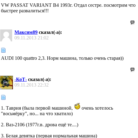
VW PASSAT VARIANT B4 1993г. Отдал сестре. посмотрим что
быстрее развалиться!!!
Максим89
сказал(-а):
09.11.2013
21:02
AUDI 100 quattro 2,3. Норм машина, только очень старая))
-КоТ-
сказал(-а):
09.11.2013
22:32
1. Таврия (была первой машиной,
очень хотелось
"восьмёрку", но... на что хватило)
2. Ваз-2106 (1977г.в. дрова ещё те....)
3. Белая девятка (первая нормальная машина)