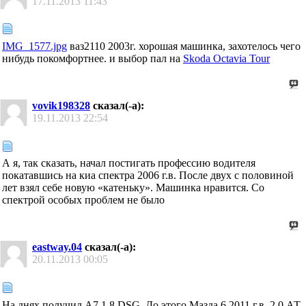
17.11.2013
11:43
IMG_1577.jpg
ваз2110 2003г. хорошая машинка, захотелось чего
нибудь покомфортнее. и выбор пал на
Skoda Octavia Tour
vovik198328
сказал(-а):
19.11.2013
22:54
А я, так сказать, начал постигать профессию водителя
покатавшись на киа спектра 2006 г.в. После двух с половиной
лет взял себе новую «катеньку». Машинка нравится. Со
спектрой особых проблем не было
eastway.04
сказал(-а):
20.11.2013
00:05
На днях получил А7 1.8 DSG. До этого Мазда 6 2011 г.в. 2.0 АТ