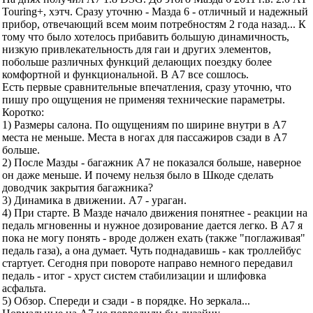
Touring+, хэтч. Сразу уточню - Мазда 6 - отличный и надежный
прибор, отвечающий всем моим потребностям 2 года назад... К
тому что было хотелось прибавить большую динамичность,
низкую привлекательность для гаи и других элементов,
побольше различных функций делающих поездку более
комфортной и функциональной. В А7 все сошлось.
Есть первые сравнительные впечатления, сразу уточню, что
пишу про ощущения не применяя технические параметры.
Коротко:
1) Размеры салона. По ощущениям по ширине внутри в А7
места не меньше. Места в ногах для пассажиров сзади в А7
больше.
2) После Мазды - багажник А7 не показался больше, наверное
он даже меньше. И почему нельзя было в Шкоде сделать
доводчик закрытия багажника?
3) Динамика в движении. А7 - ураган.
4) При старте. В Мазде начало движения понятнее - реакции на
педаль мгновенны и нужное дозирование дается легко. В А7 я
пока не могу понять - вроде должен ехать (также "поглаживая"
педаль газа), а она думает. Чуть поднадавишь - как троллейбус
стартует. Сегодня при повороте направо немного передавил
педаль - итог - хруст систем стабилизации и шлифовка
асфальта.
5) Обзор. Спереди и сзади - в порядке. Но зеркала...