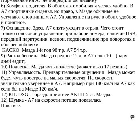
Нормальные на А7 не повредили бы дизайну.
6) Комфорт водителя. В обоих автомобилях я уселся удобно. В
А7 спортивные сиденья, но право, в Мазде обычные не
уступают спортивным А7. Управление на руле в обоих удобное
и понятное.
7) Оснащение. Здесь А7 опять уходит в отрыв. Чего стоит
только голосовое управление при наборе номера, наличие USB,
передний парктроник, ксенон, подсвечивание при поворотах и
обогрев лобовухи.
КАСКО. Мазда 1-й год 98 т.р. А7 54 т.р.
9) Расход бензина. Мазда среднее 12 л, в А7 пока 10 л (пару
дней ездит).
10) Подвеска. Мазда чуть пожестче (может из-за 17 резины).
11) Управляемость. Предварительные ощущения - Мазда может
будет чуть поострее на малых скоростях. На скорости
значительно увереннее в А7. Например при 140 км/ч на А7 как
если бы на Мазде 120 км/ч.
12) КП. DSG - гораздо приятнее АКПП 5 ст. Мазды.
12) Шумка - А7 на скорости потише показалась.
Пока все.