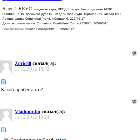
Stage 1 REV
O
,
подвеска евро, ПППД Eberspacher, кодировка АКПП
0000008, XDS, прошивка руля RS, педаль газа Ауди, тормоза RS, клапан DV+
Летние шины: Contintntal PremiumContact 6, 225/45-17
Демисезонные шины: Contintntal ContiWinterContact TS870, 205/60-16
Зимние шины: Nokian Hakkapeliitta 9, 205/60-16
Zoric80
сказал(-а):
11.12.2012
18:42
Какой пробег авто?
Vladimir.fin
сказал(-а):
11.12.2012
19:24