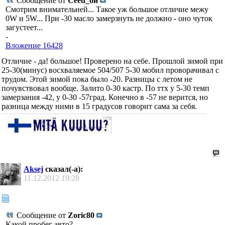
Сообщение от
Ceed_ой
Смотрим внимательней... Такое уж большое отличие межу
0W и 5W... При -30 масло замерзнуть не должно - оно чуток
загустеет...
-
Вложение 16428
Отличие - да! большое! Проверено на себе. Прошлой зимой при
25-30(минус) восхваляемое 504/507 5-30 мобил проворачивал с
трудом. Этой зимой пока было -20. Разницы с летом не
почувствовал вообще. Залито 0-30 кастр. По ттх у 5-30 темп
замерзания -42, у 0-30 -57град. Конечно в -57 не верится, но
разница между ними в 15 градусов говорит сама за себя.
Aksej
сказал(-а):
11.12.2012
19:28
Сообщение от
Zoric80
Какой пробег авто?