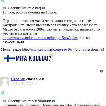
Сообщение от
Aksej
13 т.км, родное сменил на 10т.км.
Странно, но такого масла что я залил сегодня на сайте
Кастрола нет. Выше выкладывал ссылку - это всё же не то.
Масло было в бочке 208л., сам читал наклейку, написано то
же, что и на вот этом
http://www.castrol.com.ru/castrol/edge_5w40.php
, только
вязкость 0-40
Может такое
http://www.avtomaslo.org/sae-0w-40-c...rofessional-a3
Ceed_ой
сказал(-а):
11.12.2012
23:36
Сообщение от
Vladimir.fin
Отличие - да! большое! Проверено на себе. Прошлой зимой