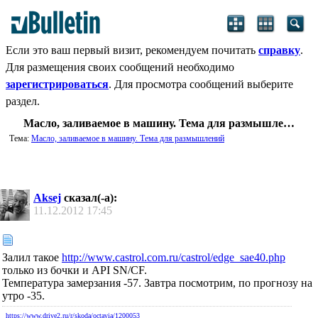
Если это ваш первый визит, рекомендуем почитать
справку
.
Для размещения своих сообщений необходимо
зарегистрироваться
. Для просмотра сообщений выберите
раздел.
Масло, заливаемое в машину. Тема для размышлений
Тема:
Масло, заливаемое в машину. Тема для размышлений
Aksej
сказал(-а):
11.12.2012
17:45
Залил такое
http://www.castrol.com.ru/castrol/edge_sae40.php
только из бочки и API SN/CF.
Температура замерзания -57. Завтра посмотрим, по прогнозу на
утро -35.
https://www.drive2.ru/r/skoda/octavia/1200053