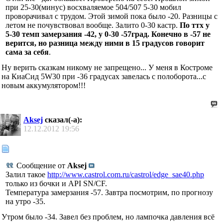
при 25-30(минус) восхваляемое 504/507 5-30 мобил
проворачивал с трудом. Этой зимой пока было -20. Разницы с
летом не почувствовал вообще. Залито 0-30 кастр.
По ттх у
5-30 темп замерзания -42, у 0-30 -57град. Конечно в -57 не
верится, но разница между ними в 15 градусов говорит
сама за себя
.
Ну верить сказкам никому не запрещено... У меня в Костроме
на КиаСид 5W30 при -36 градусах завелась с полоборота...с
новым аккумулятором!!!
Aksej
сказал(-а):
12.12.2012
19:56
Сообщение от
Aksej
Залил такое
http://www.castrol.com.ru/castrol/edge_sae40.php
только из бочки и API SN/CF.
Температура замерзания -57. Завтра посмотрим, по прогнозу
на утро -35.
Утром было -34. Завел без проблем, но лампочка давления всё