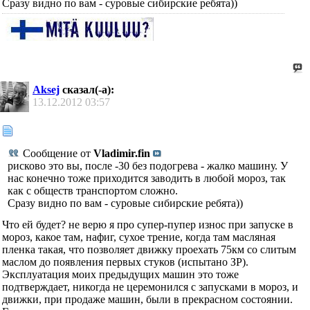
Сразу видно по вам - суровые сибирские ребята))
Aksej
сказал(-а):
13.12.2012
03:57
Сообщение от
Vladimir.fin
рисково это вы, после -30 без подогрева - жалко машину. У
нас конечно тоже приходится заводить в любой мороз, так
как с обществ транспортом сложно.
Сразу видно по вам - суровые сибирские ребята))
Что ей будет? не верю я про супер-пупер износ при запуске в
мороз, какое там, нафиг, сухое трение, когда там масляная
пленка такая, что позволяет движку проехать 75км со слитым
маслом до появления первых стуков (испытано ЗР).
Эксплуатация моих предыдущих машин это тоже
подтверждает, никогда не церемонился с запусками в мороз, и
движки, при продаже машин, были в прекрасном состоянии.