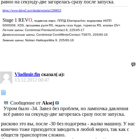
равно на секунду-две загорелась сразу после запуска.
https://www.drive2.ru/r/skoda/octavia/1200053
Stage 1 REV
O
,
подвеска евро, ПППД Eberspacher, кодировка АКПП
0000008, XDS, прошивка руля RS, педаль газа Ауди, тормоза RS, клапан DV+
Летние шины: Contintntal PremiumContact 6, 225/45-17
Демисезонные шины: Contintntal ContiWinterContact TS870, 205/60-16
Зимние шины: Nokian Hakkapeliitta 9, 205/60-16
Vladimir.fin
сказал(-а):
13.12.2012
00:47
Сообщение от
Aksej
Утром было -34. Завел без проблем, но лампочка давления
всё равно на секунду-две загорелась сразу после запуска.
рисково это вы, после -30 без подогрева - жалко машину. У нас
конечно тоже приходится заводить в любой мороз, так как с
обществ транспортом сложно.