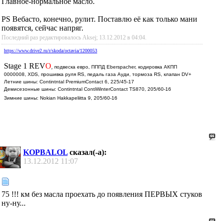
Главное-нормальное масло.
PS Вебасто, конечно, рулит. Поставлю её как только мани
появятся, сейчас напряг.
Последний раз редактировалось Aksej; 13.12.2012 в
04:04
.
https://www.drive2.ru/r/skoda/octavia/1200053
Stage 1 REV
O
,
подвеска евро, ПППД Eberspacher, кодировка АКПП
0000008, XDS, прошивка руля RS, педаль газа Ауди, тормоза RS, клапан DV+
Летние шины: Contintntal PremiumContact 6, 225/45-17
Демисезонные шины: Contintntal ContiWinterContact TS870, 205/60-16
Зимние шины: Nokian Hakkapeliitta 9, 205/60-16
KOPBALOL
сказал(-а):
13.12.2012
11:07
75 !!! км без масла проехать до появления ПЕРВЫХ стуков
ну-ну...