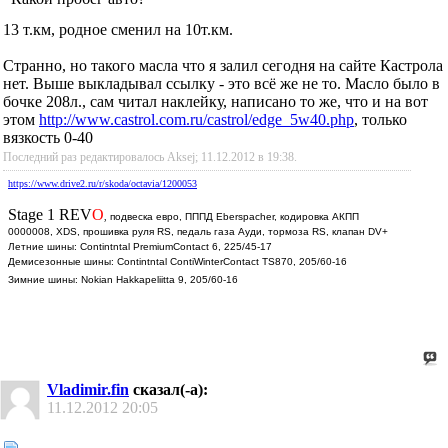
13 т.км, родное сменил на 10т.км.
Странно, но такого масла что я залил сегодня на сайте Кастрола
нет. Выше выкладывал ссылку - это всё же не то. Масло было в
бочке 208л., сам читал наклейку, написано то же, что и на вот
этом
http://www.castrol.com.ru/castrol/edge_5w40.php
, только
вязкость 0-40
Последний раз редактировалось Aksej; 11.12.2012 в
19:38
.
https://www.drive2.ru/r/skoda/octavia/1200053
Stage 1 REV
O
,
подвеска евро, ПППД Eberspacher, кодировка АКПП
0000008, XDS, прошивка руля RS, педаль газа Ауди, тормоза RS, клапан DV+
Летние шины: Contintntal PremiumContact 6, 225/45-17
Демисезонные шины: Contintntal ContiWinterContact TS870, 205/60-16
Зимние шины: Nokian Hakkapeliitta 9, 205/60-16
Vladimir.fin
сказал(-а):
11.12.2012
20:05