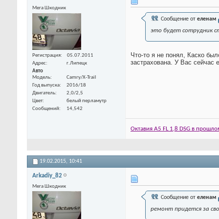
Мега Шкодник
Сообщение от
еленам
это будет сотрудник ст
Что-то я не понял, Каско был
Регистрация
05.07.2011
застрахована. У Вас сейчас
Адрес
г.Липецк
Авто
Модель
Camry/X-Trail
Год выпуска
2016/18
Двигатель
2,0/2,5
Цвет
белый перламутр
Сообщений
14,542
Октавия А5 FL 1,8 DSG в прошло
19.02.2015,
10:41
Arkadiy_82
Мега Шкодник
Сообщение от
еленам
ремонт придется за сво