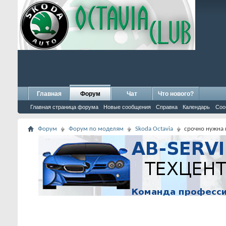
Главная
Форум
Чат
Что нового?
Главная страница форума
Новые сообщения
Справка
Календарь
Соо
Форум
Форум по моделям
Skoda Octavia
срочно нужна