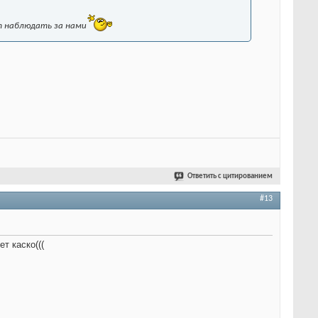
т наблюдать за нами
Ответить с цитированием
#13
т каско(((