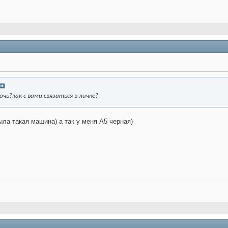
чь?как с вами связаться в личке?
ыла такая машина) а так у меня А5 черная)