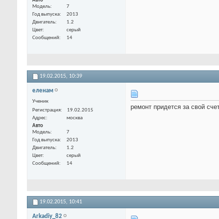
Авто
Модель
7
Год выпуска
2013
Двигатель
1.2
Цвет
серый
Сообщений
14
19.02.2015,
10:39
еленам
Ученик
ремонт придется за свой сче
Регистрация
19.02.2015
Адрес
москва
Авто
Модель
7
Год выпуска
2013
Двигатель
1.2
Цвет
серый
Сообщений
14
19.02.2015,
10:41
Arkadiy_82