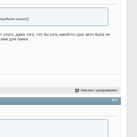
требует каско(((
 этого, даже того, что бы хоть какой-то срок авто была не
сами для банка.
Ответить с цитированием
#19