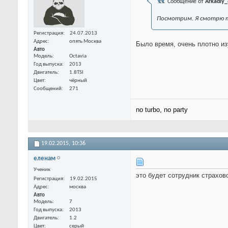
Сообщение от
Arkadiy_
Посмотрим. Я смотрю т
Регистрация
24.07.2013
Адрес
опять Москва
Было время, очень плотно из
Авто
Модель
Octavia
Год выпуска
2013
Двигатель
1.8TSI
Цвет
чёрный
Сообщений
271
no turbo, no party
19.02.2015,
10:36
еленам
Ученик
это будет сотрудник страхово
Регистрация
19.02.2015
Адрес
москва
Авто
Модель
7
Год выпуска
2013
Двигатель
1.2
Цвет
серый