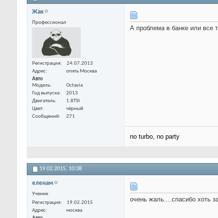
Жак
Профессионал
А проблема в банке или все 
Регистрация
24.07.2013
Адрес
опять Москва
Авто
Модель
Octavia
Год выпуска
2013
Двигатель
1.8TSI
Цвет
чёрный
Сообщений
271
no turbo, no party
19.02.2015,
10:38
еленам
Ученик
очень жаль....спасибо хоть з
Регистрация
19.02.2015
Адрес
москва