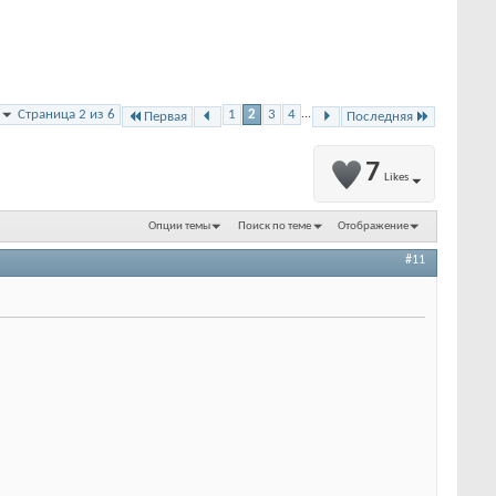
Страница 2 из 6
1
2
3
4
...
Первая
Последняя
7
Likes
Опции темы
Поиск по теме
Отображение
#11