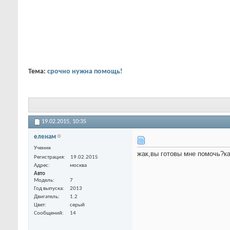
Тема:
срочно нужна помощь!
19.02.2015,
10:35
еленам
Ученик
жак,вы готовы мне помочь?ка
Регистрация
19.02.2015
Адрес
москва
Авто
Модель
7
Год выпуска
2013
Двигатель
1.2
Цвет
серый
Сообщений
14