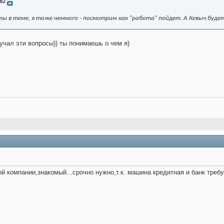
82
ы в теме, я тоже немного - посмотрим как "работа" пойдет. А Кевыч буде
учал эти вопросы)) ты понимаешь о чем я)
й компании,знакомый...срочно нужно,т.к. машина кредитная и банк требуе