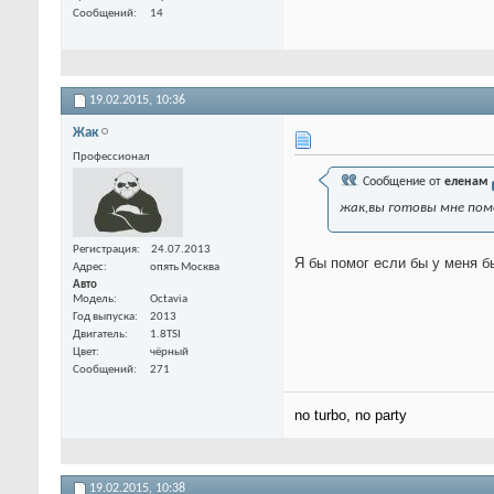
Сообщений
14
19.02.2015,
10:36
Жак
Профессионал
Сообщение от
еленам
жак,вы готовы мне помо
Регистрация
24.07.2013
Я бы помог если бы у меня б
Адрес
опять Москва
Авто
Модель
Octavia
Год выпуска
2013
Двигатель
1.8TSI
Цвет
чёрный
Сообщений
271
no turbo, no party
19.02.2015,
10:38