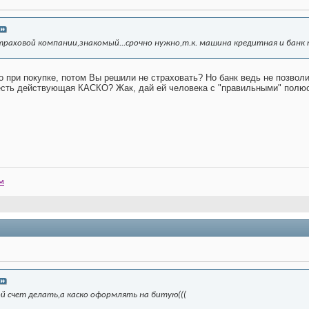
раховой компании,знакомый...срочно нужно,т.к. машина кредитная и банк 
о при покупке, потом Вы решили не страховать? Но банк ведь не позволит
 есть действующая КАСКО? Жак, дай ей человека с "правильными" полю
м
й счет делать,а каско оформлять на битую(((