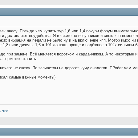
опеек внесу. Прежде чем купить тур 1,6 или 1,4 покури форум внимательн
 и доставляют неудобства. Я в числе не везунчиков и свою кпп поменял 
ких вибрация на педали не было ну и на включение кпп. Мотор имхо ни в
е 1,8т или дизель. 1,6 в 101 лошадь проще и надёжнее в 102х сильном б
до при замене! Всё меняется воротком и карданчиком. А то некоторые и
а герметик ставить.
ичего не скажу. По запчастям не дорогая кучу аналогов. ПРобег чем м
исал самые важные моменты)
2rus/