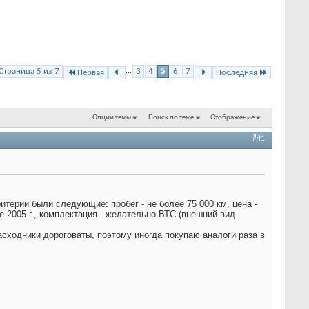
Страница 5 из 7
...
3
4
5
6
7
Первая
Последняя
Опции темы
Поиск по теме
Отображение
#41
итерии были следующие: пробег - не более 75 000 км, цена -
нее 2005 г., комплектация - желательно ВТС (внешний вид
сходники дороговаты, поэтому иногда покупаю аналоги раза в