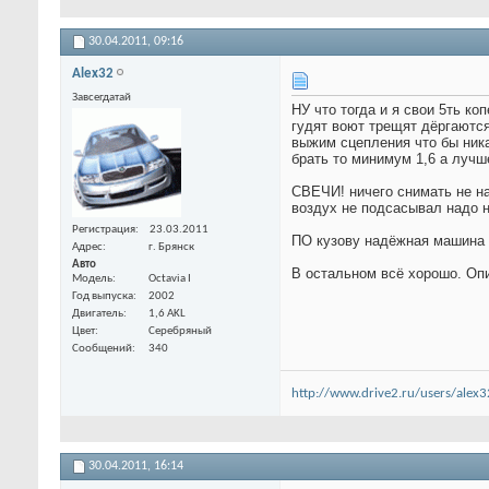
30.04.2011,
09:16
Alex32
Завсегдатай
НУ что тогда и я свои 5ть к
гудят воют трещят дёргаются
выжим сцепления что бы ника
брать то минимум 1,6 а лучш
СВЕЧИ! ничего снимать не на
воздух не подсасывал надо н
Регистрация
23.03.2011
ПО кузову надёжная машина н
Адрес
г. Брянск
Авто
В остальном всё хорошо. Оп
Модель
Octavia I
Год выпуска
2002
Двигатель
1,6 AKL
Цвет
Серебряный
Сообщений
340
http://www.drive2.ru/users/alex3
30.04.2011,
16:14