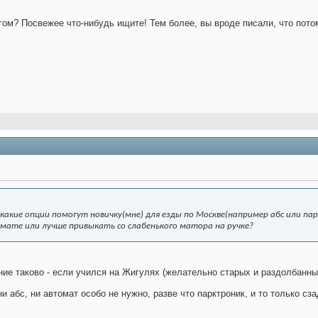
егом? Посвежее что-нибудь ищите! Тем более, вы вроде писали, что пот
какие опции помогут новичку(мне) для езды по Москве(например абс или п
мате или лучше привыкать со слабенького матора на ручке?
ие таково - если учился на Жигулях (желательно старых и раздолбанных
ни абс, ни автомат особо не нужно, разве что парктроник, и то только сз