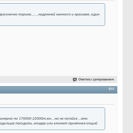
означно турика........надежней намного и красивее..один
Ответить с цитированием
#44
мерно по 170000-22000т.км....но не пугайся ...это
подольше поездить..кондер или климат приятная опция)