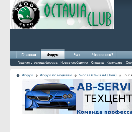
Главная
Форум
Чат
Что нового?
Главная страница форума
Новые сообщения
Справка
Календарь
Соо
Форум
Форум по моделям
Skoda Octavia A4 (Tour)
Tour