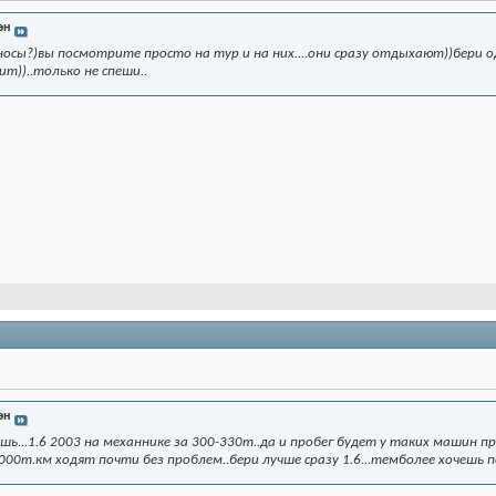
эн
носы?)вы посмотрите просто на тур и на них....они сразу отдыхают))бери одн
т))..только не спеши..
эн
ь...1.6 2003 на механнике за 300-330т..да и пробег будет у таких машин при
00т.км ходят почти без проблем..бери лучше сразу 1.6...темболее хочешь 