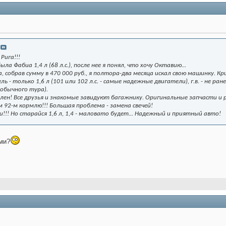
Рига!!!
а Фабиа 1,4 л (68 л.с.), после нее я понял, что хочу Октавию...
, собрав сумму в 470 000 руб., я полтора-два месяца искал свою машинку. Кр
ель - только 1,6 л (101 или 102 л.с. - самые надежные двигатели), г.в. - не р
 обычного тура).
лен! Все друзья и знакомые завидуют багажнику. Оригинальные запчасти и
м 92-м кормлю!!! Большая проблема - замена свечей!
!!! Но старайся 1,6 л, 1,4 - маловато будет... Надежный и приятный авто!
ми?