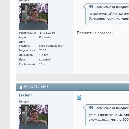
Гонщик
Сообщение от
шкодом
какие логаны?)какие ла
багажник приятно удиви
Полностью согласен!
Регистрация
17.11.2010
Адрес
Королёв
Авто
Модель
Skoda Octavia Tour
Год выпуска
2007
Двигатель
1,6 bfq
Цвет
красный
Сообщений
112
29.04.2011,
13:45
Leksey
Гонщик
Сообщение от
шкодом
да ты правильно мыслиш
иномарка))туры по 5000