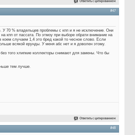
Ответить с цитированием
#47
о. У 70 % владельцев проблемы с кпп и я не исключение. Они
на кпп от пассата. По этмоу при выборе обрати внимание на
 коем случаем 1,4 это бред какой то чесное слово. Если
ольше всякой ерунды. У меня абс нет и я доволен этому.
 без того хлипкие коллекторы снимают для замены. Что бы
еньше тем лучше.
Ответить с цитированием
#48