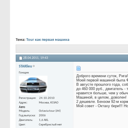
Тема:
Tour как первая машина
28.04.2011,
19:43
STARlieu
Гонщик
Доброго времени суток, Рига!
Моей первой машиной была Фаб
В августе прошлого года, со
до 460 000 руб., двигатель - 
нравится больше, чем у обыч
Машиной, в целом, доволен! 
Регистрация
24.10.2010
2 дешевле. Бензом 92-м корм
Адрес
Москва, ЮЗАО
Мой совет - Октаху бери!!! Н
Авто
Модель
Octavia tour (A4)
Год выпуска
2006
Двигатель
1,6 AKL
Цвет
Серебристый мет