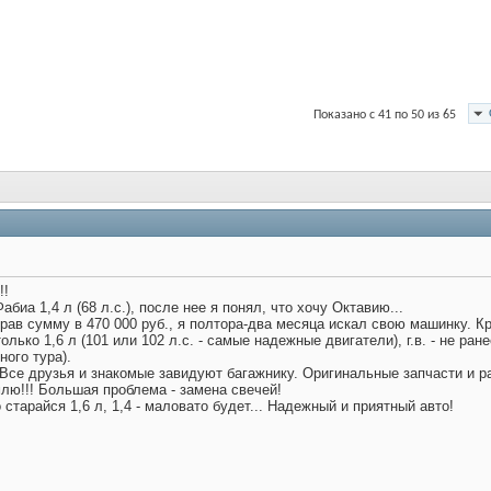
Показано с 41 по 50 из 65
!!
иа 1,4 л (68 л.с.), после нее я понял, что хочу Октавию...
брав сумму в 470 000 руб., я полтора-два месяца искал свою машинку. Кр
только 1,6 л (101 или 102 л.с. - самые надежные двигатели), г.в. - не ра
ного тура).
Все друзья и знакомые завидуют багажнику. Оригинальные запчасти и ра
лю!!! Большая проблема - замена свечей!
о старайся 1,6 л, 1,4 - маловато будет... Надежный и приятный авто!