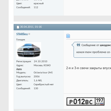
Цвет
красный
Сообщений
112
30.04.2011,
01:16
STARlieu
Гонщик
Сообщение от
шкодом
какая там проблема со
Регистрация
24.10.2010
Адрес
Москва, ЮЗАО
2-я и 3-я свечи закрыты впус
Авто
Модель
Octavia tour (A4)
Год выпуска
2006
Двигатель
1,6 AKL
Цвет
Серебристый мет
Сообщений
130