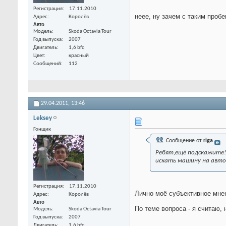
Регистрация
17.11.2010
неее, ну зачем с таким проб
Адрес
Королёв
Авто
Модель
Skoda Octavia Tour
Год выпуска
2007
Двигатель
1,6 bfq
Цвет
красный
Сообщений
112
29.04.2011,
13:46
Leksey
Гонщик
Сообщение от
riga
Ребят,ещё подскажите!
искать машину на авто
Регистрация
17.11.2010
Лично моё субъективное мнен
Адрес
Королёв
Авто
По теме вопроса - я считаю, 
Модель
Skoda Octavia Tour
Год выпуска
2007
Двигатель
1,6 bfq