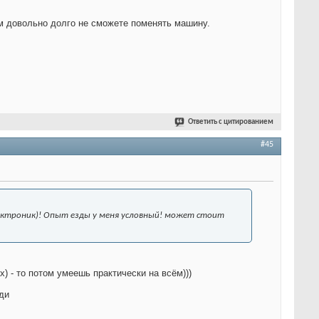
ом довольно долго не сможете поменять машину.
Ответить с цитированием
#45
арктроник)! Опыт езды у меня условный! может стоит
) - то потом умеешь практически на всём)))
ади