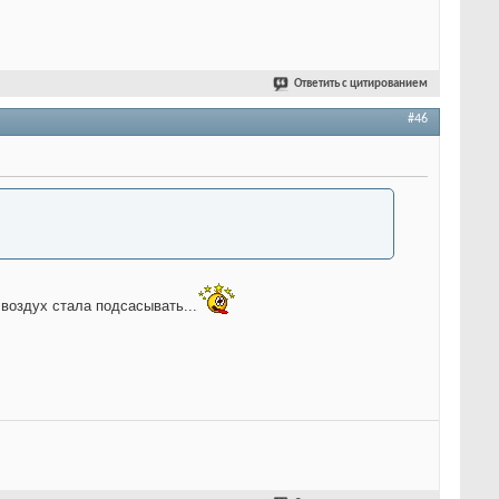
Ответить с цитированием
#46
 воздух стала подсасывать...