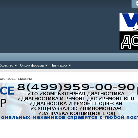
бщество
Опции форума
Навигация
 как первая машина