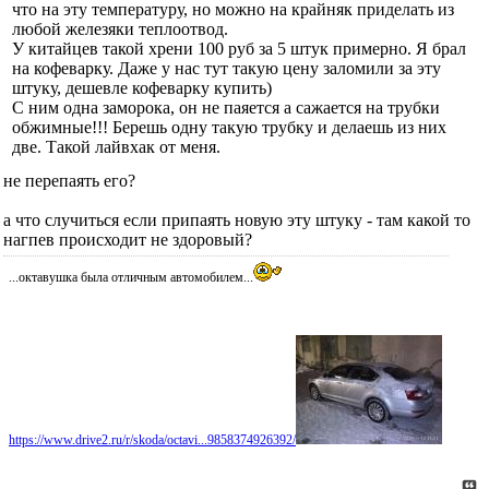
что на эту температуру, но можно на крайняк приделать из
любой железяки теплоотвод.
У китайцев такой хрени 100 руб за 5 штук примерно. Я брал
на кофеварку. Даже у нас тут такую цену заломили за эту
штуку, дешевле кофеварку купить)
С ним одна заморока, он не паяется а сажается на трубки
обжимные!!! Берешь одну такую трубку и делаешь из них
две. Такой лайвхак от меня.
не перепаять его?
а что случиться если припаять новую эту штуку - там какой то
нагпев происходит не здоровый?
...октавушка была отличным автомобилем...
https://www.drive2.ru/r/skoda/octavi...9858374926392/