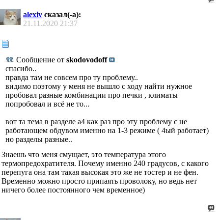
alexiv
сказал(-а):
21.11.2020
21:37
Сообщение от
skodovodoff
спасибо..
правда там не совсем про ту проблему..
видимо поэтому у меня не вышло с ходу найти нужное
пробовал разные комбинации про печки , климаты
попробовал и всё не то...
вот та тема в разделе а4 как раз про эту проблему с не
работающем обдувом именно на 1-3 режиме ( 4ый работает)
но разделы разные..
Знаешь что меня смущает, это температура этого
термопредохратителя. Почему именно 240 градусов, с какого
перепуга она там такая высокая это же не тостер и не фен.
Временно можно просто припаять проволоку, но ведь нет
ничего более постоянного чем временное)