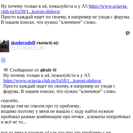
Ну почему только в а4, пожалуйста и у А5
https://www.octavia-
club.ru/f/a5fl/1...korost-obduva/
Просто каждый ищет по своему, я например не уходя с форума.
В нашем поиске, что нужно "ключевое" слово.
skodovodoff
сказал(-а):
21.11.2020
21:28
Сообщение от
alexiv
Ну почему только в а4, пожалуйста и у А5
https://www.octavia-club.ru/f/a5fl/1...korost-obduva/
Просто каждый ищет по своему, я например не уходя с
форума. В нашем поиске, что нужно "ключевое" слово.
спасибо..
правда там не совсем про ту проблему..
видимо поэтому у меня не вышло с ходу найти нужное
пробовал разные комбинации про печки , климаты попробовал
и всё не то...
вот та тема в разделе а4 как раз про эту проблему с не