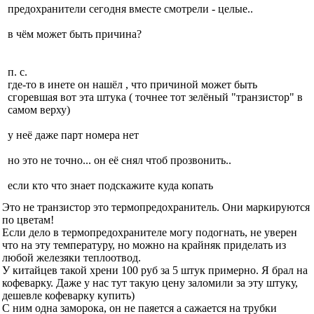
предохранители сегодня вместе смотрели - целые..
в чём может быть причина?
п. с.
где-то в инете он нашёл , что причиной может быть
сгоревшая вот эта штука ( точнее тот зелёный "транзистор" в
самом верху)
у неё даже парт номера нет
но это не точно... он её снял чтоб прозвонить..
если кто что знает подскажите куда копать
Это не транзистор это термопредохранитель. Они маркируются
по цветам!
Если дело в термопредохранителе могу подогнать, не уверен
что на эту температуру, но можно на крайняк приделать из
любой железяки теплоотвод.
У китайцев такой хрени 100 руб за 5 штук примерно. Я брал на
кофеварку. Даже у нас тут такую цену заломили за эту штуку,
дешевле кофеварку купить)
С ним одна заморока, он не паяется а сажается на трубки