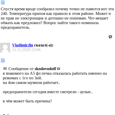
Спустя время вроде сообразил почему точно не паяются вот эти
240. Температура припоя как правило в этом районе. Может и
не прав не электронщик и дотошно не понимаю. Что мешает
обжать как предложил? Вопрос найти такого номинала
предохранитель.
Vladimir.fin
сказал(-а):
21.11.2020
23:06
Сообщение от
skodovodoff
я знакомого на А5 фл печка отказалась работать именно на
режимах с 1го по 3ий.
на 4ом самом шумном работает..
предохранители сегодня вместе смотрели - целые..
в чём может быть причина?
п. с.