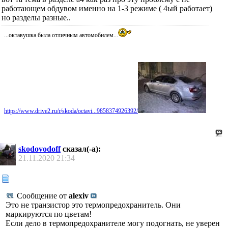
работающем обдувом именно на 1-3 режиме ( 4ый работает)
но разделы разные..
...октавушка была отличным автомобилем...
https://www.drive2.ru/r/skoda/octavi...9858374926392/
skodovodoff
сказал(-а):
21.11.2020
21:34
Сообщение от
alexiv
Это не транзистор это термопредохранитель. Они
маркируются по цветам!
Если дело в термопредохранителе могу подогнать, не уверен