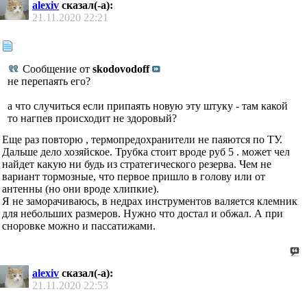
alexiv
сказал(-а):
21.11.2020
22:21
Сообщение от
skodovodoff
не перепаять его?
а что случиться если припаять новую эту штуку - там какой
то нагпев происходит не здоровый?
Еще раз повторю , термопредохранители не паяются по ТУ.
Дальше дело хозяйское. Трубка стоит вроде руб 5 . может чел
найдет какую ни будь из стратегического резерва. Чем не
вариант тормозные, что первое пришло в голову или от
антенны (но они вроде хлипкие).
Я не заморачиваюсь, в недрах инструментов валяется клемник
для небольших размеров. Нужно что достал и обжал. А при
сноровке можно и пассатижами.
alexiv
сказал(-а):
21.11.2020
22:53