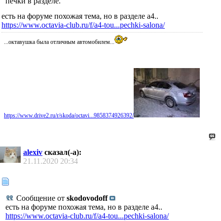
печки в разделе.
есть на форуме похожая тема, но в разделе а4..
https://www.octavia-club.ru/f/a4-tou...pechki-salona/
...октавушка была отличным автомобилем...
https://www.drive2.ru/r/skoda/octavi...9858374926392/
alexiv
сказал(-а):
21.11.2020
20:34
Сообщение от
skodovodoff
есть на форуме похожая тема, но в разделе а4..
https://www.octavia-club.ru/f/a4-tou...pechki-salona/